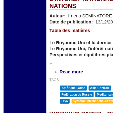
NATIONS
Auteur:
Irnerio SEMINATORE
Date de publication:
13/12/2
Table des matières
Le Royaume Uni et le dernier
Le Royaume Uni, l'intérêt nat
Perspectives et équilibres pl
»
Read more
TAGS:
Amérique Latine
Asie Centrale
Fédération de Russie
Méditerran
USA
Système international et sta