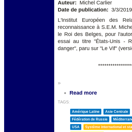
Auteur:
Michel Carlier
Date de publication:
3/3/2019
L'Institut Européen des Rel
reconnaissance à S.E.M. Miche
le Roi des Belges, pour l'auto
essai au titre "États-Unis - 
danger", paru sur "Le Vif" (versi
****************
»
Read more
TAGS:
Amérique Latine
Asie Centrale
Fédération de Russie
Méditerran
USA
Système international et sta