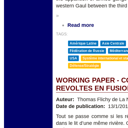
western Gaul between the third 
»
Read more
TAGS:
Amérique Latine
Asie Centrale
Fédération de Russie
Méditerran
USA
Système international et sta
Défense/Stratégie
WORKING PAPER - 
REVOLTES EN FUSIO
Auteur:
Thomas Flichy de La 
Date de publication:
13/1/20
Tout se passe comme si les rév
dans le lit d’une même rivière. 