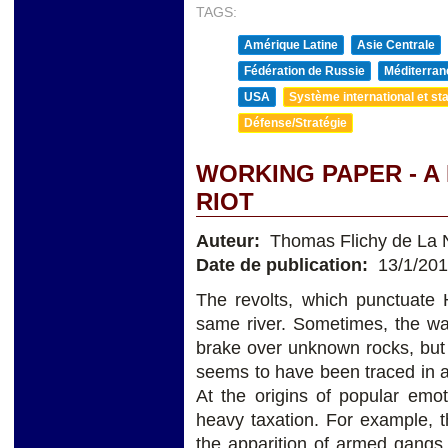
TAGS:
Amérique Latine
Asie Centrale
Fédération de Russie
Méditerran
USA
Système international et sta
Défense/Stratégie
WORKING PAPER - A
RIOT
Auteur:
Thomas Flichy de La 
Date de publication:
13/1/20
The revolts, which punctuate H
same river. Sometimes, the wav
brake over unknown rocks, but 
seems to have been traced in a
At the origins of popular emot
heavy taxation. For example,
the apparition of armed gan