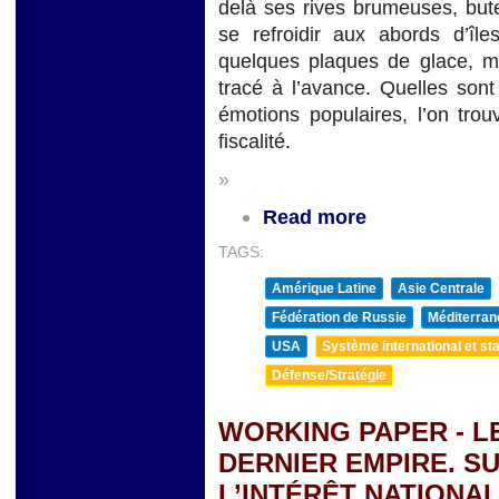
delà ses rives brumeuses, but
se refroidir aux abords d’îl
quelques plaques de glace, ma
tracé à l’avance. Quelles sont
émotions populaires, l’on trou
fiscalité.
»
Read more
TAGS:
Amérique Latine
Asie Centrale
Fédération de Russie
Méditerran
USA
Système international et sta
Défense/Stratégie
WORKING PAPER - L
DERNIER EMPIRE. S
L’INTÉRÊT NATIONAL