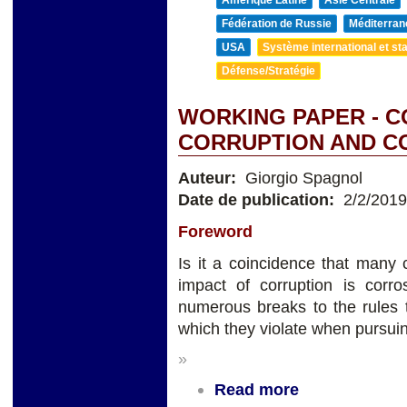
Amérique Latine
Asie Centrale
Fédération de Russie
Méditerran
USA
Système international et sta
Défense/Stratégie
WORKING PAPER - 
CORRUPTION AND C
Auteur:
Giorgio Spagnol
Date de publication:
2/2/2019
Foreword
Is it a coincidence that many 
impact of corruption is corro
numerous breaks to the rules t
which they violate when pursuing
»
Read more