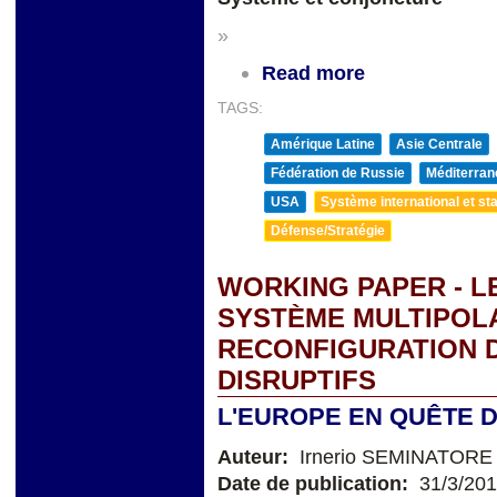
»
Read more
TAGS:
Amérique Latine
Asie Centrale
Fédération de Russie
Méditerran
USA
Système international et sta
Défense/Stratégie
WORKING PAPER - L
SYSTÈME MULTIPOL
RECONFIGURATION D
DISRUPTIFS
L'EUROPE EN QUÊTE D
Auteur:
Irnerio SEMINATORE
Date de publication:
31/3/20