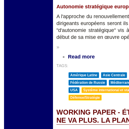
Autonomie stratégique europé
A l'approche du renouvellement 
dirigeants européens seront il
"d'autonomie stratégique" vis 
début de sa mise en œuvre opé
»
Read more
TAGS:
Amérique Latine
Asie Centrale
Fédération de Russie
Méditerran
USA
Système international et sta
Défense/Stratégie
WORKING PAPER - ÉT
NE VA PLUS. LA PL