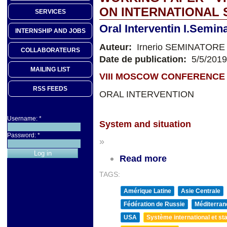
ON INTERNATIONAL 
SERVICES
Oral Interventin I.Semin
INTERNSHIP AND JOBS
Auteur:
Irnerio SEMINATORE
COLLABORATEURS
Date de publication:
5/5/2019
MAILING LIST
VIII MOSCOW CONFERENCE 
RSS FEEDS
ORAL INTERVENTION
Username:
*
System and situation
Password:
*
»
Read more
TAGS:
Amérique Latine
Asie Centrale
Fédération de Russie
Méditerran
USA
Système international et sta