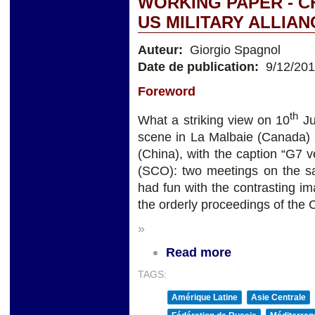
WORKING PAPER - CH
US MILITARY ALLIAN
Auteur:
Giorgio Spagnol
Date de publication:
9/12/20
Foreword
th
What a striking view on 10
Ju
scene in La Malbaie (Canada) w
(China), with the caption “G7 
(SCO): two meetings on the s
had fun with the contrasting i
the orderly proceedings of the
»
Read more
TAGS:
Amérique Latine
Asie Centrale