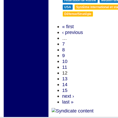
Fédération de Russie
Méditerran
USA
Système international et sta
Défense/Stratégie
« first
‹ previous
…
7
8
9
10
11
12
13
14
15
next ›
last »