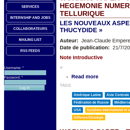
HEGEMONIE NUMER
SERVICES
TELLURIQUE
INTERNSHIP AND JOBS
LES NOUVEAUX ASPEC
THUCYDIDE »
COLLABORATEURS
Auteur:
Jean-Claude Empere
MAILING LIST
Date de publication:
21/7/2
RSS FEEDS
Note Introductive
»
Username:
*
Read more
Password:
*
TAGS:
Amérique Latine
Asie Centrale
Fédération de Russie
Méditerra
USA
Système international et st
Défense/Stratégie