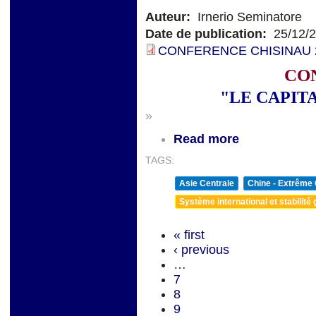
Auteur:
Irnerio Seminatore
Date de publication:
25/12/
CONFERENCE CHISINAU 20
CO
"LE CAPIT
»
Read more
TAGS:
Asie Centrale
Chine - Extrême 
Système international et stabilité 
« first
‹ previous
…
7
8
9