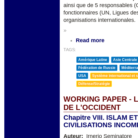
ainsi que de 5 responsables
fonctionnaires (UN, Ligues de
organisations internationales.
»
Read more
TAGS:
Amérique Latine
Asie Centrale
Fédération de Russie
Méditerra
USA
Système international et st
Défense/Stratégie
WORKING PAPER - L
DE L'OCCIDENT
Chapitre VIII. ISLAM 
CIVILISATIONS INCOM
Auteur:
Irnerio Seminatore