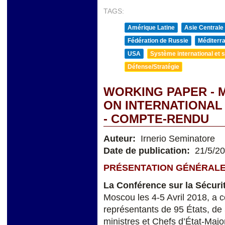
TAGS:
Amérique Latine
Asie Centrale
Fédération de Russie
Méditerra
USA
Système international et st
Défense/Stratégie
WORKING PAPER - 
ON INTERNATIONAL S
- COMPTE-RENDU
Auteur:
Irnerio Seminatore
Date de publication:
21/5/2
PRÉSENTATION GÉNÉRAL
La Conférence sur la Sécurit
Moscou les 4-5 Avril 2018, a c
représentants de 95 États, de 
ministres et Chefs d’État-Maj