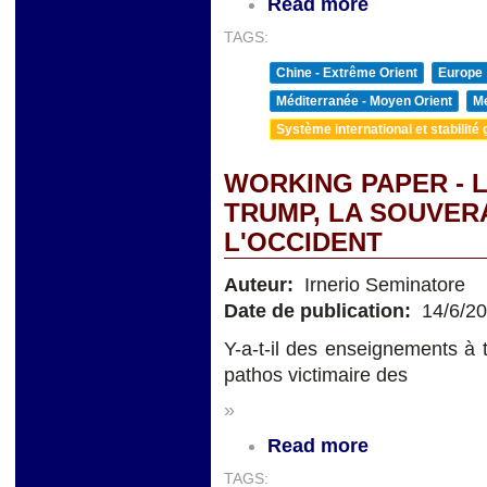
Read more
TAGS:
Chine - Extrême Orient
Europe
Méditerranée - Moyen Orient
Me
Système international et stabilité 
WORKING PAPER - 
TRUMP, LA SOUVERA
L'OCCIDENT
Auteur:
Irnerio Seminatore
Date de publication:
14/6/2
Y-a-t-il des enseignements à 
pathos victimaire des
»
Read more
TAGS: