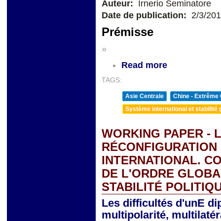
Auteur:
Irnerio Seminatore
Date de publication:
2/3/20
Prémisse
»
Read more
TAGS:
Asie Centrale
Chine - Extrême 
Système international et stabilité 
WORKING PAPER - L
RÉCONFIGURATION
INTERNATIONAL. C
DE L'ORDRE GLOBA
STABILITÉ POLITIQ
Les difficultés d'unE di
multipolarité, multilat