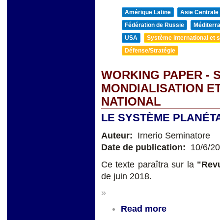
Amérique Latine
Asie Centrale
Fédération de Russie
Méditerra
USA
Système international et st
Défense/Stratégie
WORKING PAPER - 
MONDIALISATION ET
NATIONAL
LE SYSTÈME PLANÉTA
Auteur:
Irnerio Seminatore
Date de publication:
10/6/2
Ce texte paraîtra sur la
"Revu
de juin 2018.
»
Read more