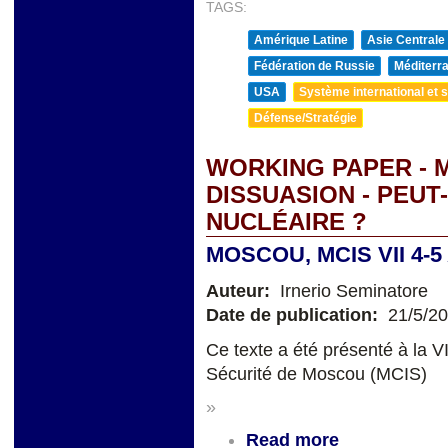
TAGS:
Amérique Latine
Asie Centrale
Fédération de Russie
Méditerra
USA
Système international et st
Défense/Stratégie
WORKING PAPER - 
DISSUASION - PEUT
NUCLÉAIRE ?
MOSCOU, MCIS VII 4-5
Auteur:
Irnerio Seminatore
Date de publication:
21/5/2
Ce texte a été présenté à la V
Sécurité de Moscou (MCIS)
»
Read more