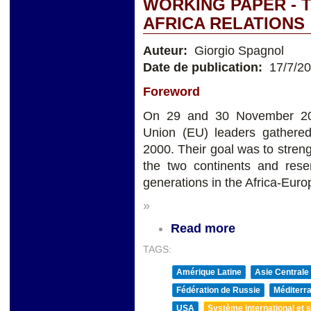
WORKING PAPER - 
AFRICA RELATIONS
Auteur:
Giorgio Spagnol
Date de publication:
17/7/2
Foreword
On 29 and 30 November 201
Union (EU) leaders gathered
2000. Their goal was to stren
the two continents and rese
generations in the Africa-Euro
»
Read more
TAGS:
Amérique Latine
Asie Centrale
Fédération de Russie
Méditerra
USA
Système international et st