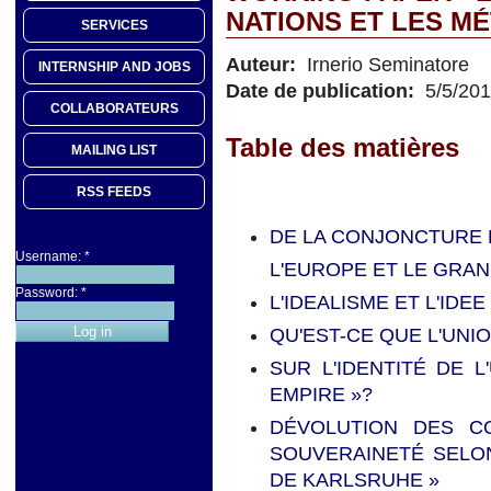
NATIONS ET LES 
SERVICES
Auteur:
Irnerio Seminatore
INTERNSHIP AND JOBS
Date de publication:
5/5/20
COLLABORATEURS
Table des matières
MAILING LIST
RSS FEEDS
DE LA CONJONCTURE B
Username:
*
L'EUROPE ET LE GRAND
Password:
*
L'IDEALISME ET L'ID
QU'EST-CE QUE L'UN
SUR L'IDENTITÉ DE L
EMPIRE »?
DÉVOLUTION DES C
SOUVERAINETÉ SELON
DE KARLSRUHE »