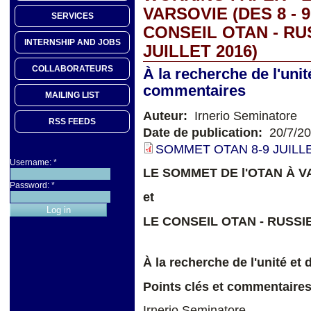
VARSOVIE (DES 8 - 9
SERVICES
CONSEIL OTAN - RU
INTERNSHIP AND JOBS
JUILLET 2016)
COLLABORATEURS
À la recherche de l'unit
commentaires
MAILING LIST
Auteur:
Irnerio Seminatore
RSS FEEDS
Date de publication:
20/7/2
SOMMET OTAN 8-9 JUILLE
Username:
*
LE SOMMET DE l'OTAN
À V
Password:
*
et
LE CONSEIL OTAN - RUSSI
À la recherche de l'unité et 
Points clés et commentaire
Irnerio Seminatore