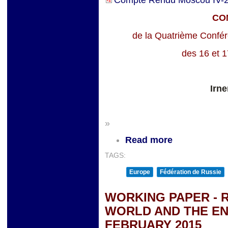
Compte Rendu Moscou IV-2
CO
de la Quatrième Confére
des 16 et 
Irn
»
Read more
TAGS:
Europe
Fédération de Russie
WORKING PAPER - 
WORLD AND THE EN
FEBRUARY 2015