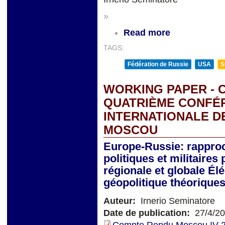
»
Read more
TAGS:
Fédération de Russie
USA
S
WORKING PAPER - 
QUATRIÈME CONFÉR
INTERNATIONALE DES
MOSCOU
Europe-Russie: rapproc
politiques et militaires
régionale et globale Él
géopolitique théorique
Auteur:
Irnerio Seminatore
Date de publication:
27/4/2