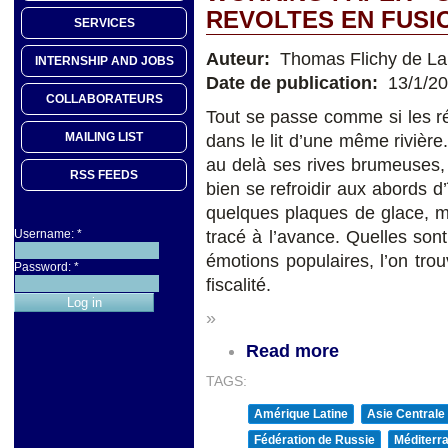
REVOLTES EN FUSI
SERVICES
Auteur:
Thomas Flichy de La
INTERNSHIP AND JOBS
Date de publication:
13/1/2
COLLABORATEURS
Tout se passe comme si les rév
MAILING LIST
dans le lit d’une même rivière
au delà ses rives brumeuses,
RSS FEEDS
bien se refroidir aux abords d
quelques plaques de glace, ma
Username:
*
tracé à l’avance. Quelles son
émotions populaires, l’on trou
Password:
*
fiscalité.
»
Read more
TAGS:
Amérique Latine
Asie Centrale
Fédération de Russie
Méditerra