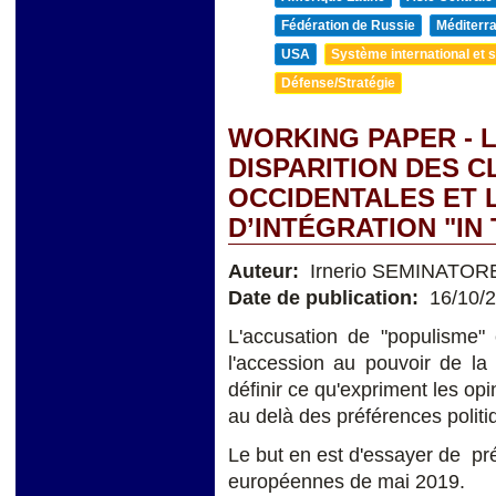
Fédération de Russie
Méditerra
USA
Système international et st
Défense/Stratégie
WORKING PAPER - L
DISPARITION DES 
OCCIDENTALES ET 
D’INTÉGRATION "IN
Auteur:
Irnerio SEMINATOR
Date de publication:
16/10/
L'accusation de "populisme" 
l'accession au pouvoir de la
définir ce qu'expriment les op
au delà des préférences politi
Le but en est d'essayer de pr
européennes de mai 2019.