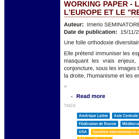
WORKING PAPER - L
L'EUROPE ET LE "
Auteur:
Irnerio SEMINATOR
Date de publication:
15/11/
Une folle orthodoxie diversitai
Elle prétend immuniser les espr
masquant les vrais enjeux, d
conjoncture, sous les images 
la droite, l'humanisme et les 
»
Read more
TAGS:
Amérique Latine
Asie Centrale
Fédération de Russie
Méditerra
USA
Système international et st