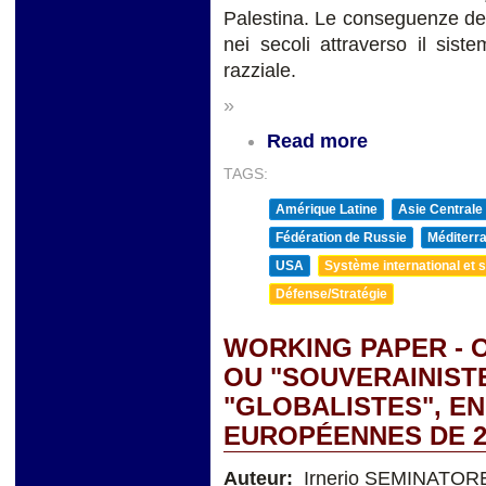
Palestina. Le conseguenze dell
nei secoli attraverso il sis
razziale.
»
Read more
TAGS:
Amérique Latine
Asie Centrale
Fédération de Russie
Méditerra
USA
Système international et st
Défense/Stratégie
WORKING PAPER -
OU "SOUVERAINIST
"GLOBALISTES", EN
EUROPÉENNES DE 2
Auteur:
Irnerio SEMINATOR