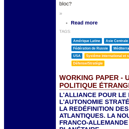
bloc?
»
Read more
TAGS:
Amérique Latine
Asie Centrale
Fédération de Russie
Méditerra
USA
Système international et st
Défense/Stratégie
WORKING PAPER - 
POLITIQUE ÉTRAN
L'ALLIANCE POUR LE
L'AUTONOMIE STRAT
LA REDÉFINITION DE
ATLANTIQUES. LA NO
FRANCO-ALLEMANDE 