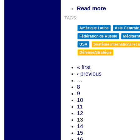
Read more
TAGS:
Amérique Latine
Asie Centrale
Fédération de Russie
Méditerra
USA
Système international et st
Défense/Stratégie
« first
‹ previous
…
8
9
10
11
12
13
14
15
16