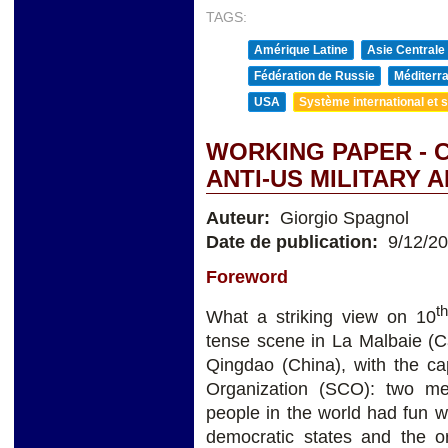
TAGS:
Amérique Latine
Asie Centrale
Fédération de Russie
Méditerra
USA
Système international et st
WORKING PAPER - C
ANTI-US MILITARY 
Auteur:
Giorgio Spagnol
Date de publication:
9/12/2
Foreword
th
What a striking view on 10
tense scene in La Malbaie (C
Qingdao (China), with the c
Organization (SCO): two m
people in the world had fun w
democratic states and the o