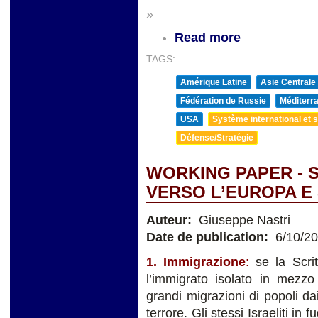
»
Read more
TAGS:
Amérique Latine
Asie Centrale
Fédération de Russie
Méditerra
USA
Système international et st
Défense/Stratégie
WORKING PAPER - 
VERSO L’EUROPA E
Auteur:
Giuseppe Nastri
Date de publication:
6/10/2
1. Immigrazione
:
se la Scri
l’immigrato isolato in mezzo
grandi migrazioni di popoli d
terrore. Gli stessi Israeliti in