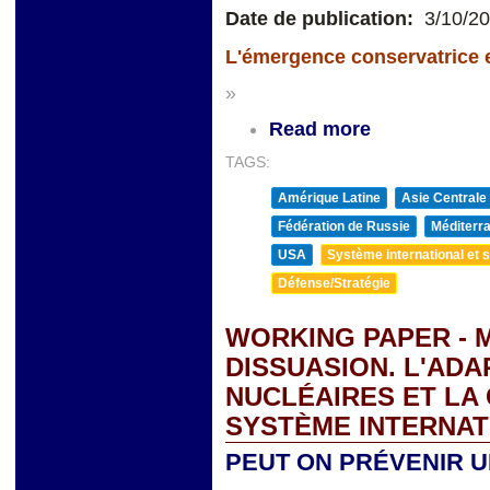
Date de publication:
3/10/2
L'émergence conservatrice en
»
Read more
TAGS:
Amérique Latine
Asie Centrale
Fédération de Russie
Méditerra
USA
Système international et st
Défense/Stratégie
WORKING PAPER - 
DISSUASION. L'ADA
NUCLÉAIRES ET LA
SYSTÈME INTERNAT
PEUT ON PRÉVENIR 