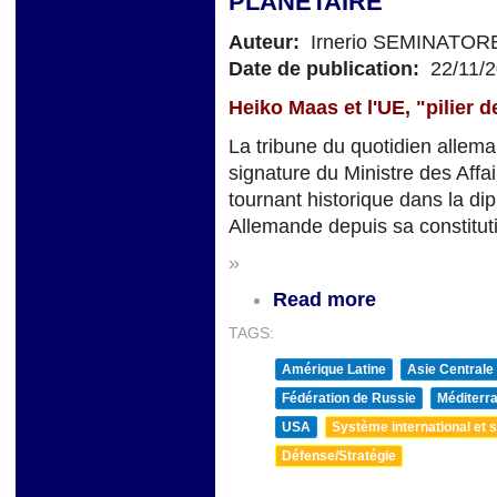
PLANÉTAIRE
Auteur:
Irnerio SEMINATOR
Date de publication:
22/11/
Heiko Maas et l'UE, "pilier d
La tribune du quotidien allema
signature du Ministre des Aff
tournant historique dans la di
Allemande depuis sa constitut
»
Read more
TAGS:
Amérique Latine
Asie Centrale
Fédération de Russie
Méditerra
USA
Système international et st
Défense/Stratégie