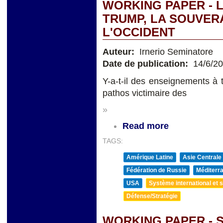
WORKING PAPER - 
TRUMP, LA SOUVERA
L'OCCIDENT
Auteur:
Irnerio Seminatore
Date de publication:
14/6/2
Y-a-t-il des enseignements à 
pathos victimaire des
»
Read more
TAGS:
Amérique Latine
Asie Centrale
Fédération de Russie
Méditerra
USA
Système international et st
Défense/Stratégie
WORKING PAPER - 