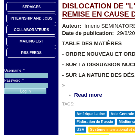
DISLOCATION DE "L
SERVICES
REMISE EN CAUSE 
INTERNSHIP AND JOBS
Auteur:
Irnerio SEMINATOR
COLLABORATEURS
Date de publication:
29/8/2
MAILING LIST
TABLE DES MATIÈRES
RSS FEEDS
- ORDRE NOUVEAU ET OR
- SUR LA DISSUASION NUC
Username:
*
- SUR LA NATURE DES D
Password:
*
»
Read more
TAGS:
Amérique Latine
Asie Centrale
Fédération de Russie
Méditerra
USA
Système international et st