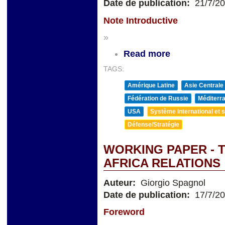
Date de publication:
21/7/2
Note Introductive
»
Read more
TAGS:
Amérique Latine
Asie Centrale
Fédération de Russie
Méditerra
USA
Système international et st
Défense/Stratégie
WORKING PAPER - 
AFRICA RELATIONS
Auteur:
Giorgio Spagnol
Date de publication:
17/7/2
Foreword