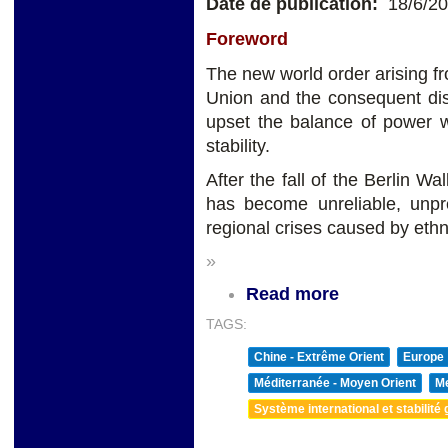
Date de publication:
18/6/2
Foreword
The new world order arising fr
Union and the consequent di
upset the balance of power w
stability.
After the fall of the Berlin W
has become unreliable, unpr
regional crises caused by ethni
»
Read more
TAGS:
Chine - Extrême Orient
Europe
Méditerranée - Moyen Orient
Me
Système international et stabilité 