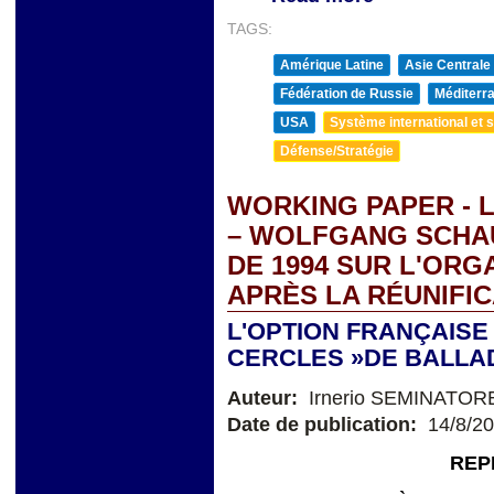
TAGS:
Amérique Latine
Asie Centrale
Fédération de Russie
Méditerra
USA
Système international et st
Défense/Stratégie
WORKING PAPER - 
– WOLFGANG SCHAUB
DE 1994 SUR L'ORG
APRÈS LA RÉUNIFI
L'OPTION FRANÇAISE 
CERCLES »DE BALLAD
Auteur:
Irnerio SEMINATOR
Date de publication:
14/8/2
REP