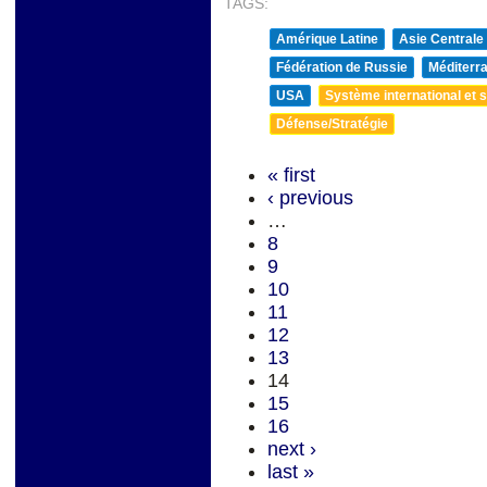
TAGS:
Amérique Latine
Asie Centrale
Fédération de Russie
Méditerra
USA
Système international et st
Défense/Stratégie
« first
‹ previous
…
8
9
10
11
12
13
14
15
16
next ›
last »