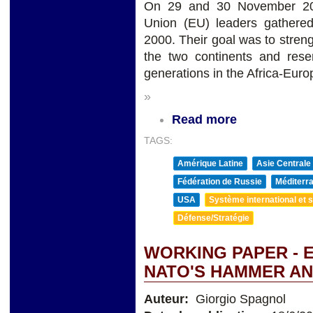
On 29 and 30 November 201
Union (EU) leaders gathered
2000. Their goal was to stren
the two continents and rese
generations in the Africa-Euro
»
Read more
TAGS:
Amérique Latine
Asie Centrale
Fédération de Russie
Méditerra
USA
Système international et st
Défense/Stratégie
WORKING PAPER - 
NATO'S HAMMER AN
Auteur:
Giorgio Spagnol