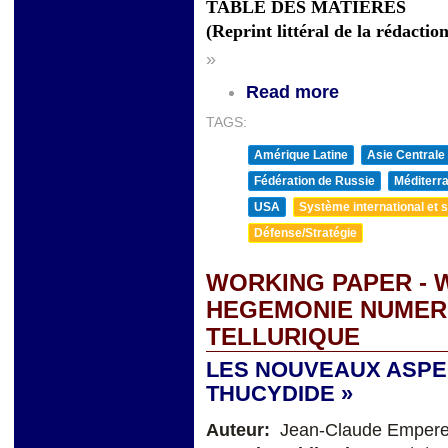
TABLE DES MATIÈRES
(Reprint littéral de la rédactio
»
Read more
TAGS:
Amérique Latine
Asie Centrale
Fédération de Russie
Méditerra
USA
Système international et st
Défense/Stratégie
WORKING PAPER - W
HEGEMONIE NUMER
TELLURIQUE
LES NOUVEAUX ASPEC
THUCYDIDE »
Auteur:
Jean-Claude Empere