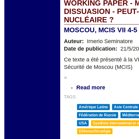
WORKING PAPER - 
DISSUASION - PEUT
NUCLÉAIRE ?
MOSCOU, MCIS VII 4-5
Auteur:
Irnerio Seminatore
Date de publication:
21/5/2
Ce texte a été présenté à la V
Sécurité de Moscou (MCIS)
»
Read more
TAGS:
Amérique Latine
Asie Centrale
Fédération de Russie
Méditerra
USA
Système international et st
Défense/Stratégie