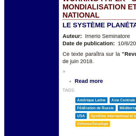
MONDIALISATION ET
NATIONAL
LE SYSTÈME PLANÉTA
Auteur:
Irnerio Seminatore
Date de publication:
10/6/2
Ce texte paraîtra sur la
"Revu
de juin 2018.
»
Read more
TAGS:
Amérique Latine
Asie Centrale
Fédération de Russie
Méditerra
USA
Système international et st
Défense/Stratégie