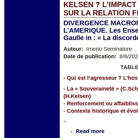
KELSEN ? L’IMPACT
SUR LA RELATION 
DIVERGENCE MACRON
L’AMERIQUE. Les Ensei
Gaulle in : « La discor
Auteur:
Irnerio Seminatore
Date de publication:
8/6/20
TABLE
- Qui est l’agresseur ? L’hosti
- La « Souveraineté » (C.Sc
(H.Kelsen)
- Renforcement ou affaiblis
- Contexte historique et évo
»
Read more