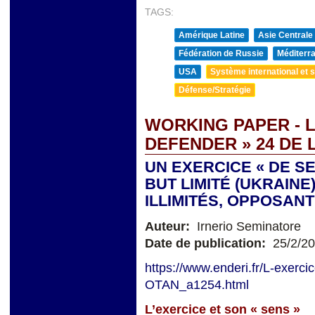
TAGS:
Amérique Latine
Asie Centrale
Fédération de Russie
Méditerra
USA
Système international et st
Défense/Stratégie
WORKING PAPER - 
DEFENDER » 24 DE 
UN EXERCICE « DE S
BUT LIMITÉ (UKRAIN
ILLIMITÉS, OPPOSAN
Auteur:
Irnerio Seminatore
Date de publication:
25/2/2
https://www.enderi.fr/L-exerci
OTAN_a1254.html
L’exercice et son
«
sens »