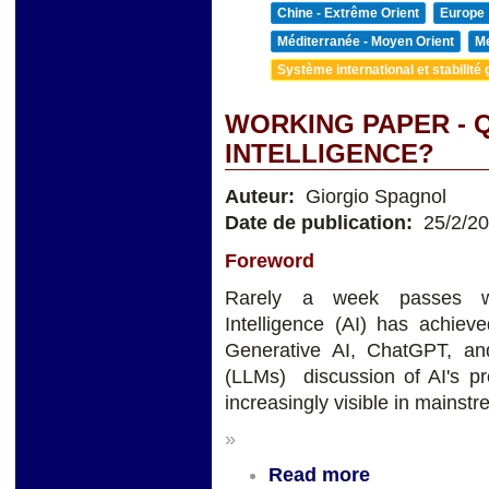
Chine - Extrême Orient
Europe
Méditerranée - Moyen Orient
Me
Système international et stabilité 
WORKING PAPER - Q
INTELLIGENCE?
Auteur:
Giorgio Spagnol
Date de publication:
25/2/2
Foreword
Rarely a week passes wit
Intelligence (AI) has achieve
Generative AI, ChatGPT, a
(LLMs) discussion of AI's pro
increasingly visible in mainst
»
Read more