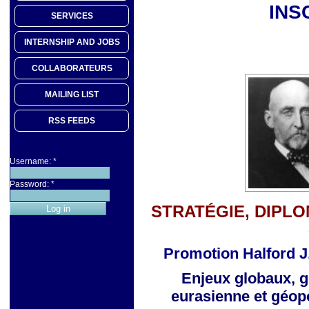
INS
SERVICES
INTERNSHIP AND JOBS
COLLABORATEURS
MAILING LIST
RSS FEEDS
Username:
*
Password:
*
STRATÉGIE, DIPLO
Promotion Halford J
Enjeux globaux, g
eurasienne
et géop