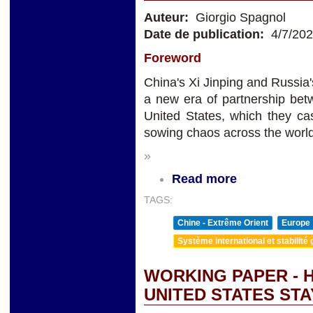
Auteur:
Giorgio Spagnol
Date de publication:
4/7/20
Foreword
China's Xi Jinping and Russia
a new era of partnership bet
United States, which they c
sowing chaos across the world
»
Read more
TAGS:
Chine - Extrême Orient
Europe
Système international et stabilité 
WORKING PAPER - 
UNITED STATES ST