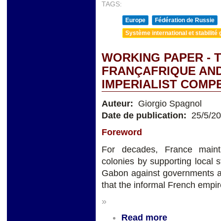
TAGS:
Europe
Fédération de Russie
Système international et stabilité 
WORKING PAPER - 
FRANÇAFRIQUE AND
IMPERIALIST COMP
Auteur:
Giorgio Spagnol
Date de publication:
25/5/2
Foreword
For decades, France mainta
colonies by supporting local
Gabon against governments ac
that the informal French empire
»
Read more