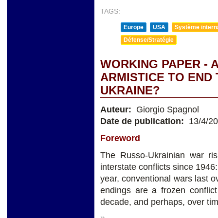
TAGS:
Europe
USA
Système internat
Défense/Stratégie
WORKING PAPER - 
ARMISTICE TO END 
UKRAINE?
Auteur:
Giorgio Spagnol
Date de publication:
13/4/2
Foreword
The Russo-Ukrainian war risk
interstate conflicts since 1946:
year, conventional wars last 
endings are a frozen conflict
decade, and perhaps, over tim
»