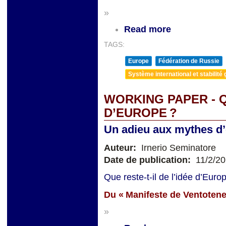
»
Read more
TAGS:
Europe
Fédération de Russie
Système international et stabilité 
WORKING PAPER - Q
D’EUROPE ?
Un adieu aux mythes d’é
Auteur:
Irnerio Seminatore
Date de publication:
11/2/2
Que reste-t-il de l’idée d’Eur
Du « Manifeste de Ventotene 
»