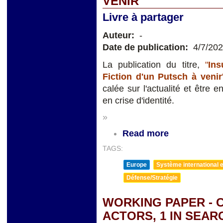
VENIR
Livre à partager
Auteur:
-
Date de publication:
4/7/20
La publication du titre,
"
Ins
Fiction d'un Putsch à
venir
calée sur l'actualité et être 
en crise d'identité.
»
Read more
TAGS:
Europe
Système international et
Défense/Stratégie
WORKING PAPER - C
ACTORS, 1 IN SEAR