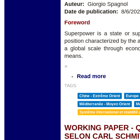
Auteur:
Giorgio Spagnol
Date de publication:
8/6/20
Foreword
Superpower is a state or sup
position characterized by the a
a global scale through econom
means.
»
Read more
TAGS:
Chine - Extrême Orient
Europe
Méditerranée - Moyen Orient
Me
Système international et stabilité 
WORKING PAPER - Q
SELON CARL SCHMI