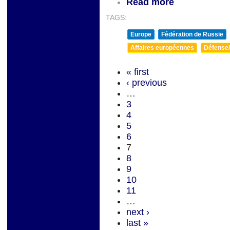
Read more
TAGS:
Europe
Fédération de Russie
Affaires européennes
Défense/
« first
‹ previous
…
3
4
5
6
7
8
9
10
11
…
next ›
last »