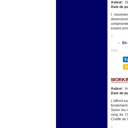
Auteur:
Gi
Date de pu
I movimen
dimensioni
certamente 
essere prin
»
En 
TAGS:
E
A
WORKIN
Auteur:
Ir
Date de pu
L'affront e
fondement.
Selon les r
rang de Ch
Cheffe de l
»