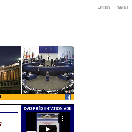
English
Français
T
DVD PRÉSENTATION ADE
?