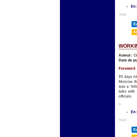
En 
TAGS:
E
A
WORKIN
Auteur:
Gi
Date de pu
Foreword
7
0 days in
Moscow. Bi
was a “kil
talks wit
officials.
»
En 
TAGS:
E