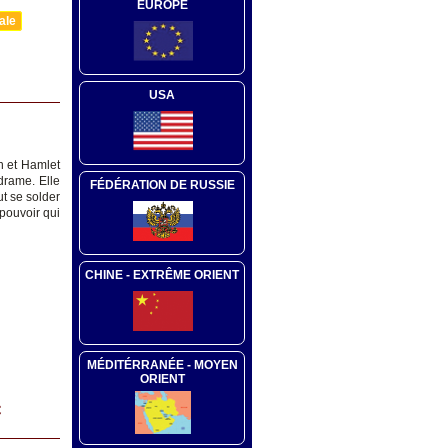
EUROPE
ale
USA
n et Hamlet
 drame. Elle
FÉDÉRATION DE RUSSIE
ut se solder
 pouvoir qui
CHINE - EXTRÊME ORIENT
MÉDITÉRRANÉE - MOYEN
ORIENT
C