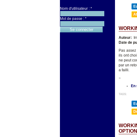
E
Nom d'utilisateur :
*
A
Mot de passe :
*
WORKIN
Auteur:
Ir
Date de pu
Pas assez 
ils ont cho
ne peut com
par un reto
a failli.
»
En 
TAGS:
E
D
WORKIN
OPTIO