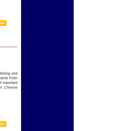
ale
Beijing and
dimir Putin
f important
en Chinese
ale