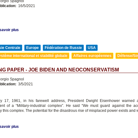
orgio Spagnol
blication:
16/5/2021
savoir plus
ie Centrale
Europe
Fédération de Russie
USA
stème international et stabilité globale
Affaires européennes
Défense/Str
G PAPER - JOE BIDEN AND NEOCONSERVATISM
orgio Spagnol
blication:
3/5/2021
y 17, 1961, in his farewell address, President Dwight Eisenhower warned a
ent of a “Military-industrial complex”. He said “We must guard against the acq
y this complex. The potential for the disastrous rise of misplaced power exists and wi
savoir plus