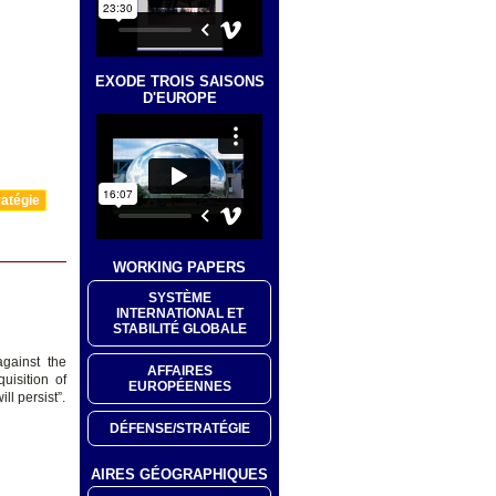
EXODE TROIS SAISONS
D'EUROPE
atégie
WORKING PAPERS
SYSTÈME
INTERNATIONAL ET
STABILITÉ GLOBALE
gainst the
AFFAIRES
uisition of
EUROPÉENNES
ll persist”.
DÉFENSE/STRATÉGIE
AIRES GÉOGRAPHIQUES