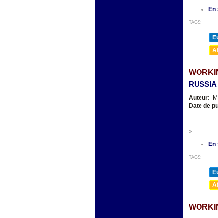
En 
TAGS:
E
A
WORKI
RUSSIA
Auteur:
Mi
Date de pu
»
En 
TAGS:
E
A
WORKIN