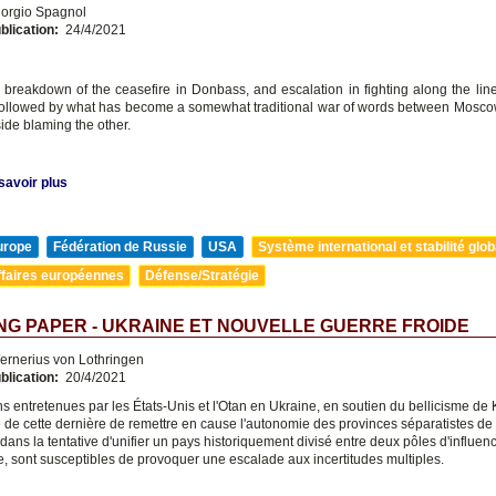
orgio Spagnol
blication:
24/4/2021
 breakdown of the ceasefire in Donbass, and escalation in fighting along the line 
ollowed by what has become a somewhat traditional war of words between Mosco
ide blaming the other.
savoir plus
urope
Fédération de Russie
USA
Système international et stabilité glob
ffaires européennes
Défense/Stratégie
G PAPER - UKRAINE ET NOUVELLE GUERRE FROIDE
rnerius von Lothringen
blication:
20/4/2021
s entretenues par les États-Unis et l'Otan en Ukraine, en soutien du bellicisme de 
é de cette dernière de remettre en cause l'autonomie des provinces séparatistes de
ans la tentative d'unifier un pays historiquement divisé entre deux pôles d'influen
e, sont susceptibles de provoquer une escalade aux incertitudes multiples.