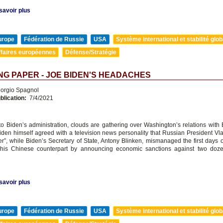
savoir plus
urope
Fédération de Russie
USA
Système international et stabilité glob
ffaires européennes
Défense/Stratégie
G PAPER - JOE BIDEN'S HEADACHES
orgio Spagnol
blication:
7/4/2021
to Biden’s administration, clouds are gathering over Washington’s relations with 
den himself agreed with a television news personality that Russian President Vla
ler”, while Biden’s Secretary of State, Antony Blinken, mismanaged the first days o
h his Chinese counterpart by announcing economic sanctions against two doz
savoir plus
urope
Fédération de Russie
USA
Système international et stabilité glob