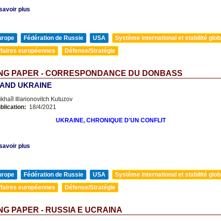
savoir plus
urope
Fédération de Russie
USA
Système international et stabilité glob
ffaires européennes
Défense/Stratégie
NG PAPER - CORRESPONDANCE DU DONBASS
 AND UKRAINE
khaîl Illarionovitch Kutuzov
blication:
18/4/2021
UKRAINE, CHRONIQUE D'UN CONFLIT
savoir plus
urope
Fédération de Russie
USA
Système international et stabilité glob
ffaires européennes
Défense/Stratégie
G PAPER - RUSSIA E UCRAINA