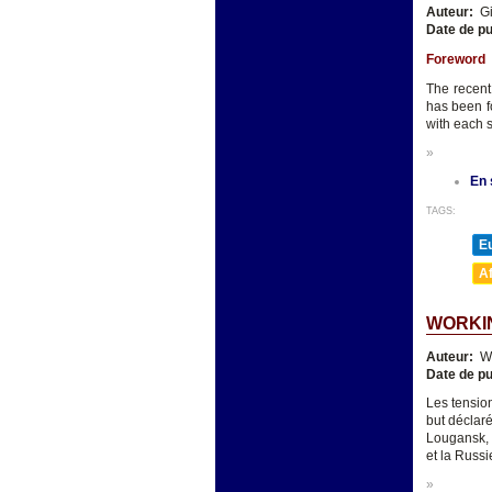
Auteur:
Gi
Date de pu
Foreword
The recent
has been f
with each s
»
En 
TAGS:
E
A
WORKIN
Auteur:
We
Date de pu
Les tension
but déclar
Lougansk, d
et la Russi
»