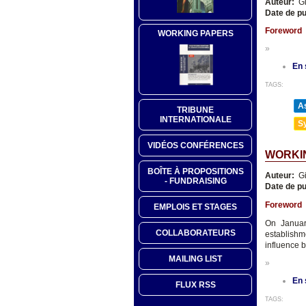
Auteur:
Gi
Date de pu
Foreword
WORKING PAPERS
»
En 
TAGS:
As
TRIBUNE
INTERNATIONALE
Sy
VIDÉOS CONFÉRENCES
WORKIN
BOÎTE À PROPOSITIONS
Auteur:
Gi
- FUNDRAISING
Date de pu
Foreword
EMPLOIS ET STAGES
On Januar
COLLABORATEURS
establishm
influence b
MAILING LIST
»
En 
FLUX RSS
TAGS: