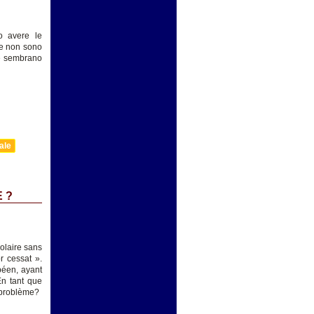
o avere le
 e non sono
ppe sembrano
ale
 ?
colaire sans
r cessat ».
opéen, ayant
En tant que
e problème?