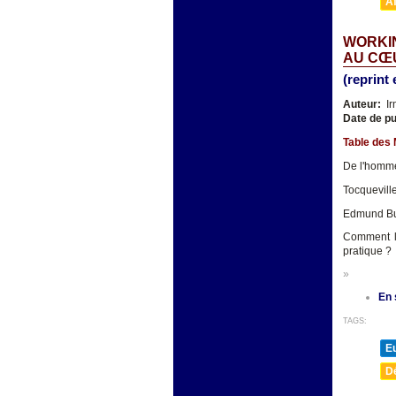
A
WORKIN
AU CŒ
(reprint 
Auteur:
Ir
Date de pu
Table des 
De l'homme
Tocqueville
Edmund Burk
Comment la
pratique ?
»
En 
TAGS:
E
D