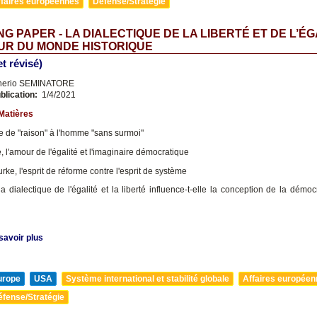
ffaires européennes
Défense/Stratégie
G PAPER - LA DIALECTIQUE DE LA LIBERTÉ ET DE L’ÉG
UR DU MONDE HISTORIQUE
et révisé)
nerio SEMINATORE
blication:
1/4/2021
Matières
 de "raison" à l'homme "sans surmoi"
, l'amour de l'égalité et l'imaginaire démocratique
e, l'esprit de réforme contre l'esprit de système
 dialectique de l'égalité et la liberté influence-t-elle la conception de la démoc
savoir plus
urope
USA
Système international et stabilité globale
Affaires europée
éfense/Stratégie