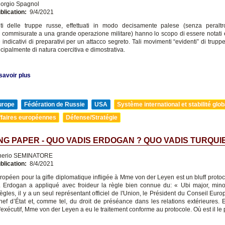
orgio Spagnol
blication:
9/4/2021
ti delle truppe russe, effettuati in modo decisamente palese (senza peraltr
 commisurate a una grande operazione militare) hanno lo scopo di essere notati
indicativi di preparativi per un attacco segreto. Tali movimenti “evidenti” di tru
cipalmente di natura coercitiva e dimostrativa.
savoir plus
urope
Fédération de Russie
USA
Système international et stabilité glob
ffaires européennes
Défense/Stratégie
G PAPER - QUO VADIS ERDOGAN ? QUO VADIS TURQUIE
nerio SEMINATORE
blication:
8/4/2021
uropéen pour la gifle diplomatique infligée à Mme von der Leyen est un bluff proto
 Erdogan a appliqué avec froideur la règle bien connue du: « Ubi major, mino
ègles, il y a un seul représentant officiel de l'Union, le Président du Conseil Eur
ef d’État et, comme tel, du droit de préséance dans les relations extérieures. 
'exécutif, Mme von der Leyen a eu le traitement conforme au protocole. Où est il l