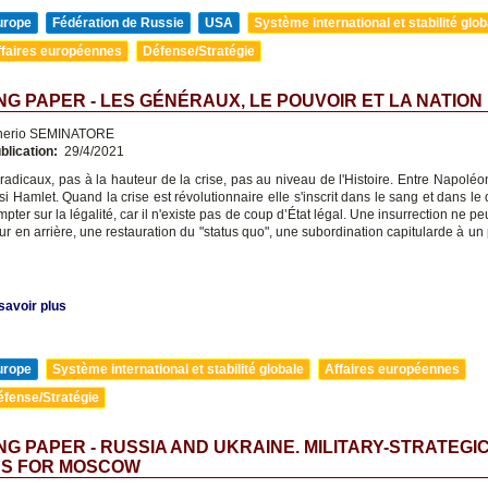
urope
Fédération de Russie
USA
Système international et stabilité glob
ffaires européennes
Défense/Stratégie
G PAPER - LES GÉNÉRAUX, LE POUVOIR ET LA NATION
nerio SEMINATORE
blication:
29/4/2021
radicaux, pas à la hauteur de la crise, pas au niveau de l'Histoire. Entre Napoléo
isi Hamlet. Quand la crise est révolutionnaire elle s'inscrit dans le sang et dans le
pter sur la légalité, car il n'existe pas de coup d’État légal. Une insurrection ne pe
ur en arrière, une restauration du "status quo", une subordination capitularde à un
savoir plus
urope
Système international et stabilité globale
Affaires européennes
éfense/Stratégie
G PAPER - RUSSIA AND UKRAINE. MILITARY-STRATEGI
NS FOR MOSCOW