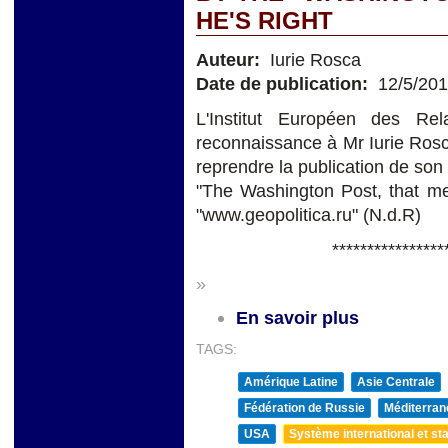
HE'S RIGHT
Auteur:
Iurie Rosca
Date de publication:
12/5/20
L'Institut Européen des Rel
reconnaissance à Mr Iurie Rosca,
reprendre la publication de son 
"The Washington Post, that mea
"www.geopolitica.ru" (N.d.R)
****************
»
En savoir plus
TAGS:
Amérique Latine
Asie Centrale
Fédération de Russie
Méditerran
USA
Système international et sta