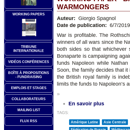
WARMONGERS
WORKING PAPERS
Auteur:
Giorgio Spagnol
Date de publication:
6/7/2019
War is profitable. The Rothsch
winners of all wars since the 
TRIBUNE
both sides so that whichever s
INTERNATIONALE
Bonaparte is campaigning again
VIDÉOS CONFÉRENCES
funds Napoleon while Nathan R
Soon, the family decides that it 
BOÎTE À PROPOSITIONS
the British royal family is ind
- FUNDRAISING
limits the funds to Napoleon’s 
EMPLOIS ET STAGES
»
COLLABORATEURS
En savoir plus
MAILING LIST
TAGS:
FLUX RSS
Amérique Latine
Asie Centrale
Fédération de Russie
Méditerran