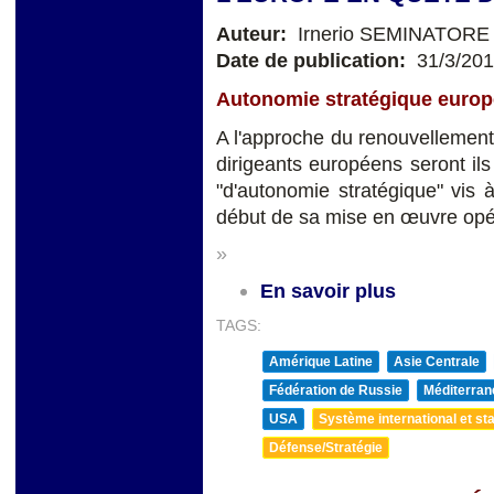
Auteur:
Irnerio SEMINATORE
Date de publication:
31/3/20
Autonomie stratégique europé
A l'approche du renouvellement 
dirigeants européens seront il
"d'autonomie stratégique" vis 
début de sa mise en œuvre opé
»
En savoir plus
TAGS:
Amérique Latine
Asie Centrale
Fédération de Russie
Méditerran
USA
Système international et sta
Défense/Stratégie