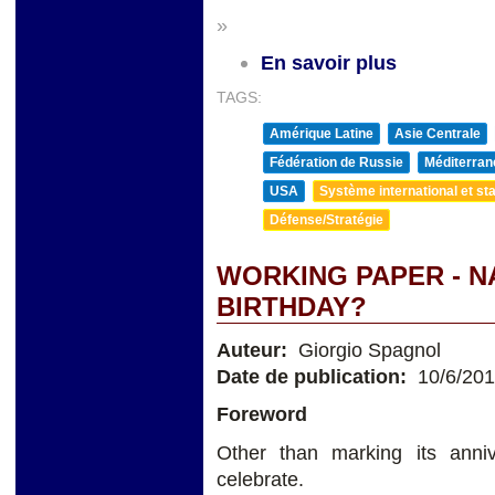
»
En savoir plus
TAGS:
Amérique Latine
Asie Centrale
Fédération de Russie
Méditerran
USA
Système international et sta
Défense/Stratégie
WORKING PAPER - NA
BIRTHDAY?
Auteur:
Giorgio Spagnol
Date de publication:
10/6/20
Foreword
Other than marking its ann
celebrate.