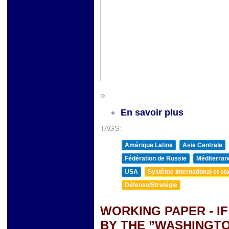
»
En savoir plus
TAGS:
Amérique Latine
Asie Centrale
Fédération de Russie
Méditerran
USA
Système international et sta
Défense/Stratégie
WORKING PAPER - IF
BY THE ”WASHINGTO