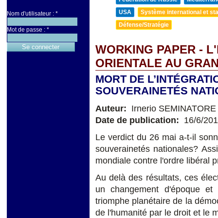
USA
Système international et sta
Nom d'utilisateur :
*
Défense/Stratégie
Mot de passe :
*
WORKING PAPER - L
ORIENTALE AU GRA
MORT DE L’INTÉGRATI
SOUVERAINETÉS NATI
Auteur:
Irnerio SEMINATORE
Date de publication:
16/6/20
Le verdict du 26 mai a-t-il sonné
souverainetés nationales? Assi
mondiale contre l'ordre libéral 
Au delà des résultats, ces éle
un changement d'époque et co
triomphe planétaire de la démocr
de l'humanité par le droit et le 