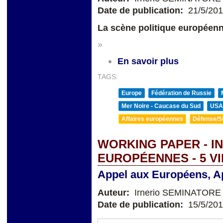
Date de publication:
21/5/20
La scène politique européen
»
En savoir plus
TAGS:
Europe
Fédération de Russie
Mer Noire - Caucase du Sud
USA
Affaires européennes
Défense/St
WORKING PAPER - I
EUROPÉENNES - 5 V
Appel aux Européens, Ap
Auteur:
Irnerio SEMINATORE
Date de publication:
15/5/20