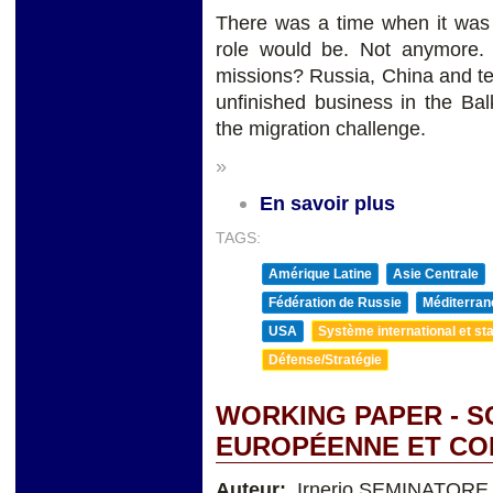
There was a time when it was 
role would be. Not anymore. I
missions? Russia, China and ter
unfinished business in the Bal
the migration challenge.
»
En savoir plus
TAGS:
Amérique Latine
Asie Centrale
Fédération de Russie
Méditerran
USA
Système international et sta
Défense/Stratégie
WORKING PAPER - S
EUROPÉENNE ET CO
Auteur:
Irnerio SEMINATORE