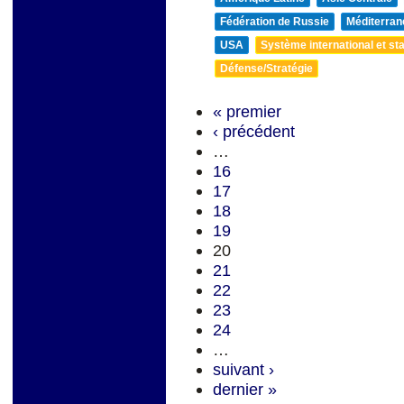
Fédération de Russie
Méditerran
USA
Système international et sta
Défense/Stratégie
« premier
‹ précédent
…
16
17
18
19
20
21
22
23
24
…
suivant ›
dernier »