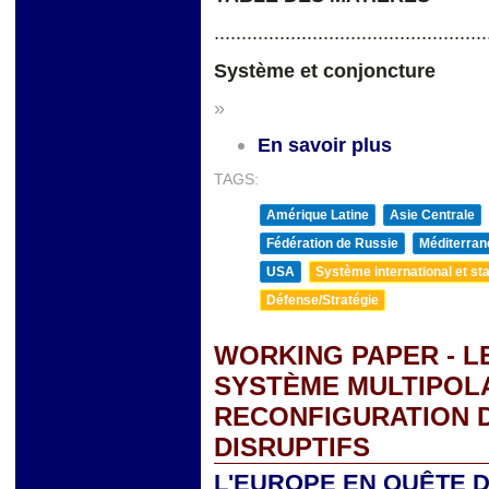
..................................................
Système et conjoncture
»
En savoir plus
TAGS:
Amérique Latine
Asie Centrale
Fédération de Russie
Méditerran
USA
Système international et sta
Défense/Stratégie
WORKING PAPER - L
SYSTÈME MULTIPOL
RECONFIGURATION D
DISRUPTIFS
L'EUROPE EN QUÊTE D