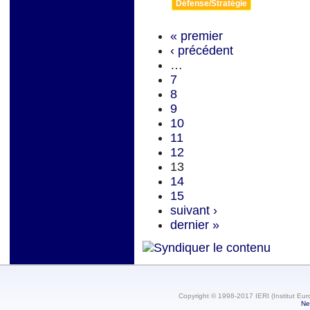
Défense/Stratégie
« premier
‹ précédent
…
7
8
9
10
11
12
13
14
15
suivant ›
dernier »
Copyright © 1998-2017 IERI (Institut Eur
Ne