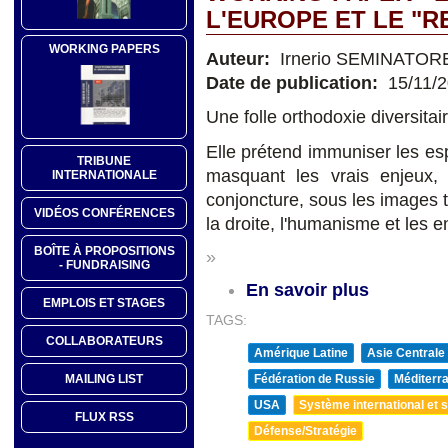
L'EUROPE ET LE "
WORKING PAPERS
Auteur:
Irnerio SEMINATOR
Date de publication:
15/11/
Une folle orthodoxie diversitai
Elle prétend immuniser les espr
TRIBUNE
masquant les vrais enjeux, d
INTERNATIONALE
conjoncture, sous les images 
VIDÉOS CONFÉRENCES
la droite, l'humanisme et les 
BOÎTE À PROPOSITIONS
»
- FUNDRAISING
En savoir plus
EMPLOIS ET STAGES
TAGS:
COLLABORATEURS
Amérique Latine
Asie Centrale
Fédération de Russie
Méditerra
MAILING LIST
USA
Système international et st
FLUX RSS
Défense/Stratégie