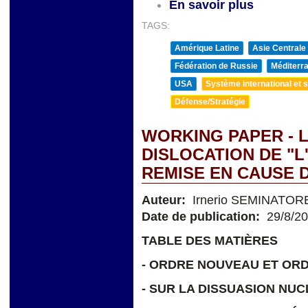
En savoir plus
TAGS:
Amérique Latine
Asie Centrale
Fédération de Russie
Méditerra
USA
Système international et st
Défense/Stratégie
WORKING PAPER - L
DISLOCATION DE "L
REMISE EN CAUSE 
Auteur:
Irnerio SEMINATOR
Date de publication:
29/8/2
TABLE DES MATIÈRES
- ORDRE NOUVEAU ET OR
- SUR LA DISSUASION NUC