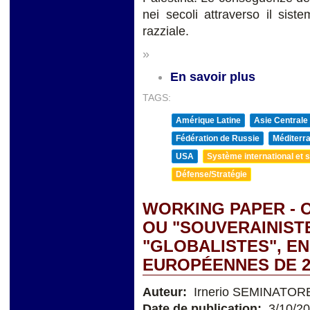
nei secoli attraverso il sis
razziale.
»
En savoir plus
TAGS:
Amérique Latine
Asie Centrale
Fédération de Russie
Méditerra
USA
Système international et st
Défense/Stratégie
WORKING PAPER -
OU "SOUVERAINIST
"GLOBALISTES", EN
EUROPÉENNES DE 2
Auteur:
Irnerio SEMINATOR
Date de publication:
3/10/2