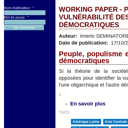
WORKING PAPER - 
Nom d'utilisateur :
*
VULNÉRABILITÉ DE
Mot de passe :
*
DÉMOCRATIQUES
Auteur:
Irnerio SEMINATOR
Date de publication:
17/10/
Peuple, populisme e
démocratiques
Si la théorie de la socié
opposées pour identifier la v
l'une oligarchique et l'autre d
»
En savoir plus
TAGS:
Amérique Latine
Asie Centrale