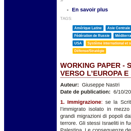
En savoir plus
TAGS:
Amérique Latine
Asie Centrale
Fédération de Russie
Méditerra
USA
Système international et st
Défense/Stratégie
WORKING PAPER - 
VERSO L’EUROPA E
Auteur:
Giuseppe Nastri
Date de publication:
6/10/2
1. Immigrazione
:
se la Scri
l’immigrato isolato in mezzo
grandi migrazioni di popoli d
terrore. Gli stessi Israeliti in
Palestina. Le conseguenze dell