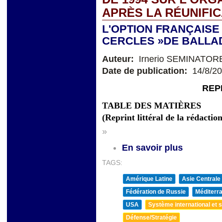
APRÈS LA RÉUNIFI
L'OPTION FRANÇAISE 
CERCLES »DE BALLAD
Auteur:
Irnerio SEMINATOR
Date de publication:
14/8/2
REP
TABLE DES MATIÈRES
(Reprint littéral de la rédactio
»
En savoir plus
TAGS:
Amérique Latine
Asie Centrale
Fédération de Russie
Méditerra
USA
Système international et st
Défense/Stratégie