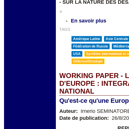
- SUR LA NATURE DES D
»
En savoir plus
TAGS:
Amérique Latine
Asie Centrale
Fédération de Russie
Méditerra
USA
Système international et st
Défense/Stratégie
WORKING PAPER - 
D'EUROPE : INTEGR
NATIONAL
Qu'est-ce qu'une Europe
Auteur:
Irnerio SEMINATOR
Date de publication:
26/8/2
REP