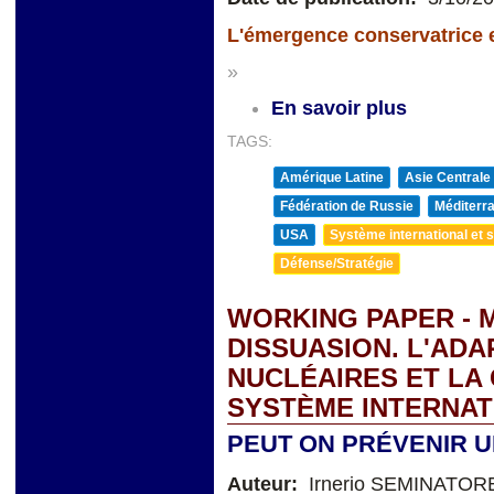
L'émergence conservatrice en
»
En savoir plus
TAGS:
Amérique Latine
Asie Centrale
Fédération de Russie
Méditerra
USA
Système international et st
Défense/Stratégie
WORKING PAPER - 
DISSUASION. L'ADA
NUCLÉAIRES ET LA
SYSTÈME INTERNAT
PEUT ON PRÉVENIR 
Auteur:
Irnerio SEMINATOR