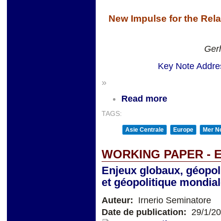
New Impulse for the Rel
Gerh
Key Note Addres
»
Read more
TAGS:
Asie Centrale
Europe
Mer No
WORKING PAPER - 
Enjeux globaux, géopol
et géopolitique mondia
Auteur:
Irnerio Seminatore
Date de publication:
29/1/2