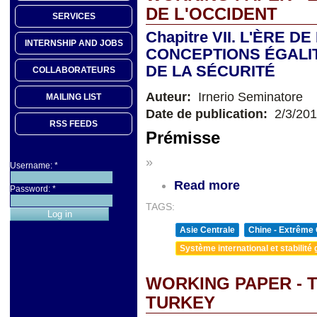
DE L'OCCIDENT
SERVICES
Chapitre VII. L'ÈRE D
INTERNSHIP AND JOBS
CONCEPTIONS ÉGALI
DE LA SÉCURITÉ
COLLABORATEURS
Auteur:
Irnerio Seminatore
MAILING LIST
Date de publication:
2/3/20
RSS FEEDS
Prémisse
»
Username:
*
Read more
Password:
*
TAGS:
Asie Centrale
Chine - Extrême 
Système international et stabilité 
WORKING PAPER - 
TURKEY