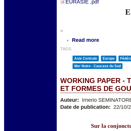
EURASIE .pdf
E
»
Read more
TAGS:
Asie Centrale
Europe
Fédéra
Mer Noire - Caucase du Sud
WORKING PAPER - 
ET FORMES DE GO
Auteur:
Irnerio SEMINATOR
Date de publication:
22/10/
Sur la conjonctu