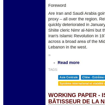
Foreword
Are Iran and Saudi Arabia goin
proxy – all over the region. R
quickly deteriorated in Januar
Shiite cleric Nimr al-Nimi but 
Iran's Islamic Revolution in 1
across a broad area of the Mid
Lebanon in the west.
»
Read more
TAGS:
Asie Centrale
Chine - Extrême 
Système international et stabilité 
WORKING PAPER - 
BÂTISSEUR DE LA N