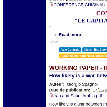
CONFERENCE CHISINAU 20
CO
"LE CAPIT
»
Read more
TAGS:
Asie Centrale
Chine - Extrême 
Système international et stabilité 
WORKING PAPER - I
How likely is a war bet
Auteur:
Giorgio Spagnol
Date de publication:
17/11/
Iran and Saudi Arabia.pdf
How likely is a war between I