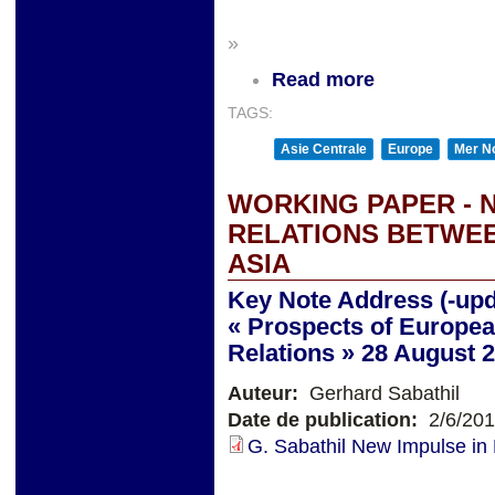
»
Read more
TAGS:
Asie Centrale
Europe
Mer No
WORKING PAPER - 
RELATIONS BETWE
ASIA
Key Note Address (-upd
« Prospects of Europea
Relations » 28 August 
Auteur:
Gerhard Sabathil
Date de publication:
2/6/20
G. Sabathil New Impulse in 