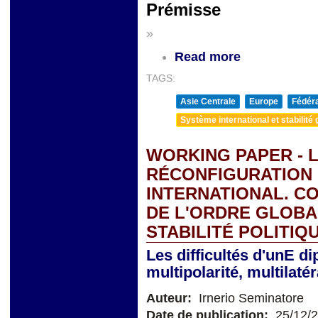
Prémisse
»
Read more
TAGS:
Asie Centrale
Europe
Fédéra
Système international et stabilité 
WORKING PAPER - L
RÉCONFIGURATION
INTERNATIONAL. C
DE L'ORDRE GLOBA
STABILITÉ POLITIQ
Les difficultés d'unE di
multipolarité, multilat
Auteur:
Irnerio Seminatore
Date de publication:
25/12/