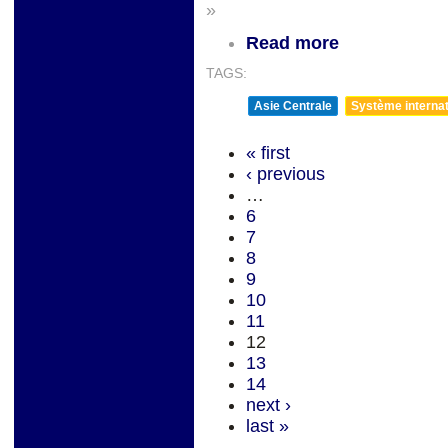
»
Read more
TAGS:
Asie Centrale
Système internati
« first
‹ previous
…
6
7
8
9
10
11
12
13
14
next ›
last »