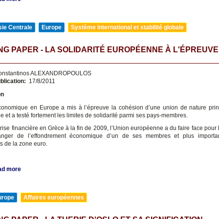
ie Centrale
Europe
Système international et stabilité globale
G PAPER - LA SOLIDARITÉ EUROPÉENNE À L'ÉPREUVE
onstantinos ALEXANDROPOULOS
blication:
17/8/2011
on
conomique en Europe a mis à l’épreuve la cohésion d’une union de nature pri
 et a testé fortement les limites de solidarité parmi ses pays-membres.
crise financière en Grèce à la fin de 2009, l’Union européenne a du faire face pour
anger de l’effondrement économique d’un de ses membres et plus importa
 de la zone euro.
ad more
urope
Affaires européennes