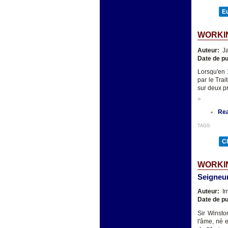
E
WORKIN
Auteur:
Ja
Date de pu
Lorsqu'en 
par le Tra
sur deux p
»
Re
TAGS:
Ch
WORKI
Seigneur
Auteur:
Ir
Date de pu
Sir Winsto
l'âme, né 