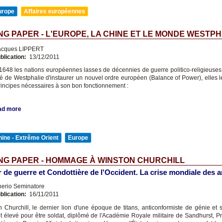
urope
Affaires européennes
G PAPER - L'EUROPE, LA CHINE ET LE MONDE WESTP
cques LIPPERT
blication:
13/12/2011
1648 les nations européennes lasses de décennies de guerre politico-religieuses
ité de Westphalie d'instaurer un nouvel ordre européen (Balance of Power), elles l
rincipes nécessaires à son bon fonctionnement :
ad more
ine - Extrême Orient
Europe
NG PAPER - HOMMAGE À WINSTON CHURCHILL
 de guerre et Condottière de l'Occident. La crise mondiale des 
nerio Seminatore
blication:
16/11/2011
n Churchill, le dernier lion d'une époque de titans, anticonformiste de génie et 
et élevé pour être soldat, diplômé de l'Académie Royale militaire de Sandhurst, P