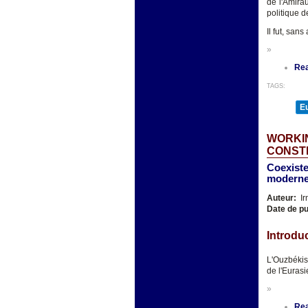
de l'Amira
politique d
Il fut, san
»
Re
TAGS:
E
WORKIN
CONSTI
Coexisten
moderne
Auteur:
Ir
Date de pu
Introdu
L'Ouzbékis
de l'Eurasi
»
Re