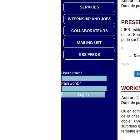
Auteur:
Еm
Date de pu
SERVICES
INTERNSHIP AND JOBS
PRESE
L'IERI édi
COLLABORATEURS
entre l'Eur
porte sur l
MAILING LIST
»
RSS FEEDS
Re
TAGS:
Username:
*
As
Password:
*
WORKIN
Auteur:
Je
Date de pu
Où en somm
de la cris
copie, an
surprises 
remettre en
»