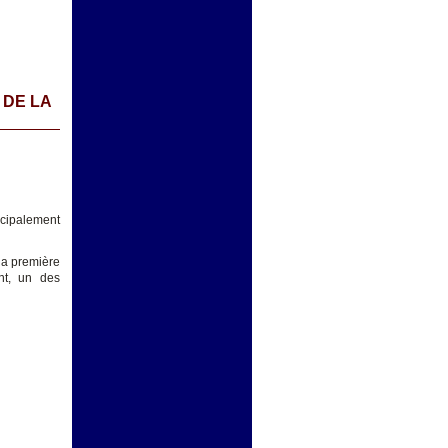
 DE LA
ncipalement
 la première
nt, un des