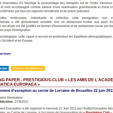
ent réversibles. En Norvège le pourcentage des immigrés est de l'ordre d'enviro
 et s'est accompagné comme partout d'une islamisation grandissante et d'une cri
confirmées par tous les rapports ministériels et de police judiciaire.
ntée, moléculaire, individuelle et collective cette immigration, non i
arisée a été globalement assistée, tout en demeurant hostile aux pays d'a
 ses droits ont été justifiés en termes d'humanisme et de solidarisme social par les
des pays d'immigration.
sociologique, cette vague a secoué en profondeur les équilibres démographiques, c
en Occident et en Europe.
ad more
urope
Affaires européennes
G PAPER - PRESTIGIOUS-CLUB « LES AMIS DE L'ACAD
ATICA EUROPAEA »
ment d'exception au cercle de Lorraine de Bruxelles 22 juin 201
nerio Seminatore
blication:
27/6/2011
nt d'exception a été organisé le mercredi 22 Juin 2011 par l'Institut Européen des
ales, au Cercle de Lorraine, à l'occasion de l'inauguration du
« Prestigious Club –