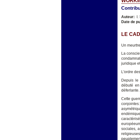
WORKIN
Contribu
Auteur:
I.
Date de pu
LE CAD
Un meurtre 
La conscien
condamnati
juridique e
L'ordre des
Depuis le 
débuté en 
déferlante.
Cette guerr
conjointes:
asymétriq
endémique
caractéris
européeum 
sociales, 
religieuse
peuplement