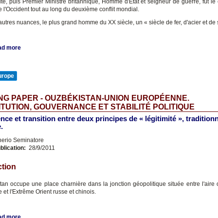
uté, puis Premier Ministre britannique, Homme d'État et seigneur de guerre, fut le 
e l'Occident tout au long du deuxième conflit mondial.
s autres nuances, le plus grand homme du XX siècle, un « siècle de fer, d'acier et de
ad more
urope
G PAPER - OUZBÉKISTAN-UNION EUROPÉENNE.
TUTION, GOUVERNANCE ET STABILITÉ POLITIQUE
ce et transition entre deux principes de « légitimité », traditionn
.
nerio Seminatore
blication:
28/9/2011
ction
tan occupe une place charnière dans la jonction géopolitique située entre l'aire 
e et l'Extrême Orient russe et chinois.
ad more