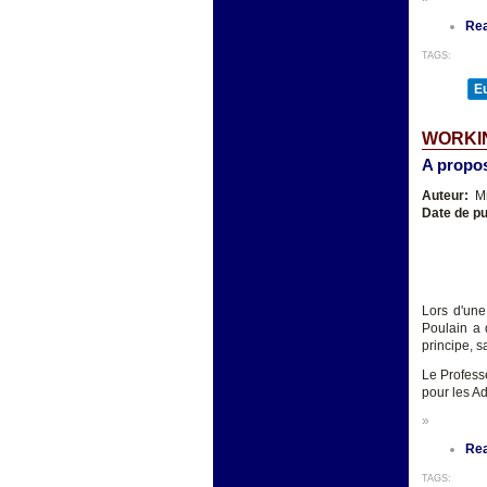
Re
TAGS:
E
WORKIN
A propos
Auteur:
Mi
Date de pu
Lors d'une
Poulain a 
principe, s
Le Profess
pour les Ad
»
Re
TAGS: