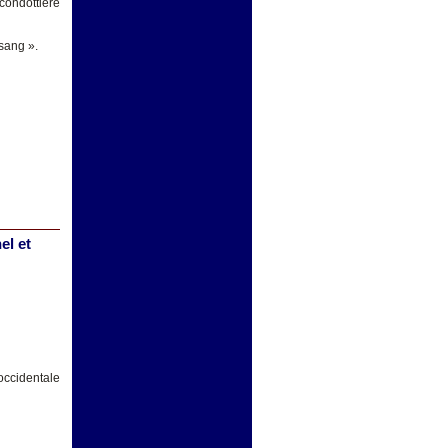
condottière
 sang ».
el et
occidentale