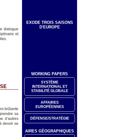
EXODE TROIS SAISONS
D'EUROPE
de dialogue
iplinaire et
lles.
WORKING PAPERS
SYSTÈME
SSE
INTERNATIONAL ET
STABILITÉ GLOBALE
AFFAIRES
EUROPÉENNES
rs brûlante
eprendre sa
DÉFENSE/STRATÉGIE
e d’autres
à devoir se
AIRES GÉOGRAPHIQUES