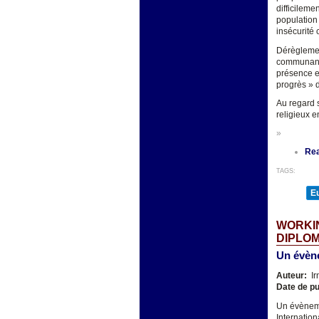
difficilem
population
insécurité 
Dérègleme
communant
présence et
progrès » 
Au regard 
religieux 
»
Re
TAGS:
E
WORKIN
DIPLOM
Un évène
Auteur:
Ir
Date de pu
Un évèneme
Internation