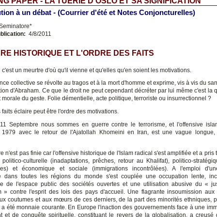
G PAPER - LA TUERIE D'OSLO ET SA SIGNIFICATION
tion à un débat - (Courrier d'été et Notes Conjoncturelles)
 Seminatore*
blication:
4/8/2011
RE HISTORIQUE ET L'ORDRE DES FAITS
c'est un meurtre d'où qu'il vienne et qu'elles qu'en soient les motivations.
ce collective se révolte au tragos et à la mort d'homme et exprime, vis à vis du san
on d'Abraham. Ce que le droit ne peut cependant décréter par lui même c'est la qu
t morale du geste. Folie démentielle, acte politique, terroriste ou insurrectionnel ?
 faits éclaire peut être l'ordre des motivations.
11 Septembre nous sommes en guerre contre le terrorisme, et l'offensive isla
1979 avec le retour de l'Ajatollah Khomeini en Iran, est une vague longue,
e n'est pas finie car l'offensive historique de l'Islam radical s'est amplifiée et a pris 
 politico-culturelle (inadaptations, prêches, retour au Khalifat), politico-stratégiq
ues) et économique et sociale (immigrations incontrôlées). A l'emploi d'un
 dans toutes les régions du monde s'est couplée une occupation lente, inc
ée de l'espace public des sociétés ouvertes et une utilisation abusive du « j
» contre l'esprit des lois des pays d'accueil. Une flagrante insoumission aux 
aux coutumes et aux mœurs de ces derniers, de la part des minorités ethniques, po
s a été monnaie courante. En Europe l'inaction des gouvernements face à une imm
 et de conquête spirituelle, constituant le revers de la globalisation, a creusé