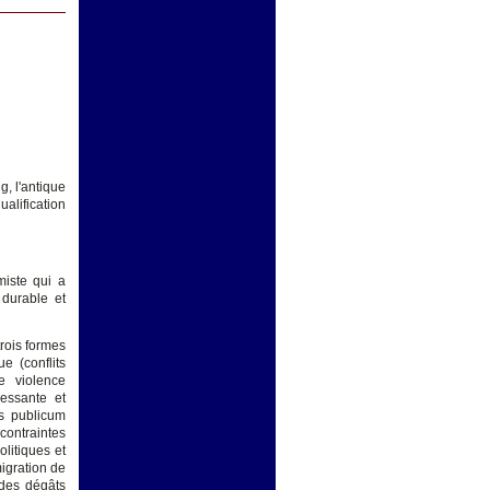
g, l'antique
alification
miste qui a
 durable et
trois formes
ue (conflits
e violence
essante et
us publicum
contraintes
litiques et
igration de
 des dégâts