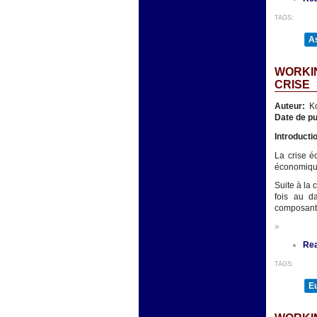
TAGS:
As
WORKIN
CRISE
Auteur:
K
Date de pu
Introducti
La crise é
économique
Suite à la 
fois au d
composants
»
Re
TAGS:
E