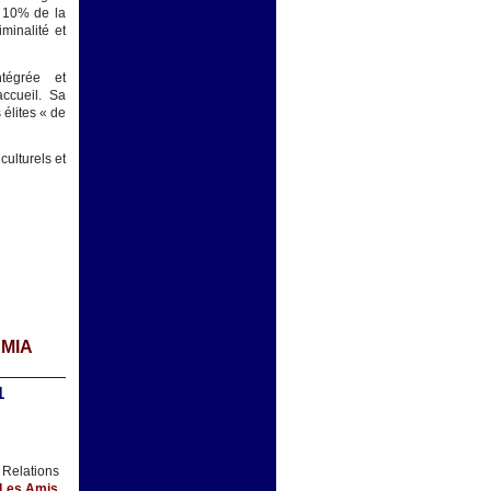
n 10% de la
minalité et
ntégrée et
ccueil. Sa
 élites « de
ulturels et
EMIA
1
 Relations
 Les Amis