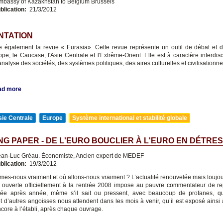
bassy of Kazakhstan to Belgium Brussels
blication:
21/3/2012
NTATION
te également la revue « Eurasia». Cette revue représente un outil de débat et 
ope, le Caucase, l'Asie Centrale et l'Extrême-Orient. Elle est à caractère interdisc
'analyse des sociétés, des systèmes politiques, des aires culturelles et civilisationne
ad more
ie Centrale
Europe
Système international et stabilité globale
G PAPER - DE L'EURO BOUCLIER À L'EURO EN DÉTRE
an-Luc Gréau. Économiste, Ancien expert de MEDEF
blication:
19/3/2012
es-nous vraiment et où allons-nous vraiment ? L’actualité renouvelée mais toujou
e ouverte officiellement à la rentrée 2008 impose au pauvre commentateur de r
née après année, même s’il sait ou pressent, avec beaucoup de profanes, qu
et d’autres angoisses nous attendent dans les mois à venir, qu’il est exposé ainsi 
core à l’établi, après chaque ouvrage.