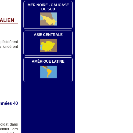
MER NOIRE - CAUCASE
DU SUD
HALIEN
ASIE CENTRALE
,décidèrent
e fondèrent
AMÉRIQUE LATINE
années 40
soldat dans
remier Lord