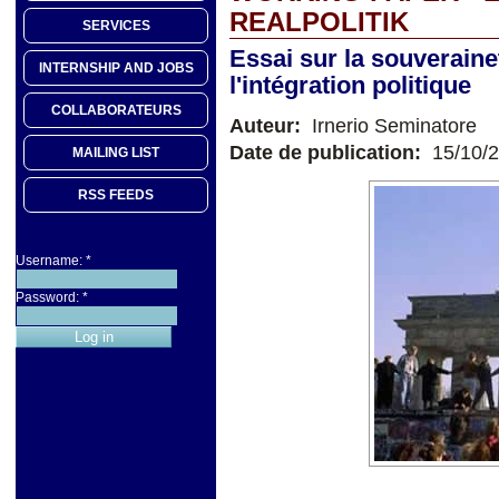
REALPOLITIK
SERVICES
Essai sur la souverainet
INTERNSHIP AND JOBS
l'intégration politique
COLLABORATEURS
Auteur:
Irnerio Seminatore
Date de publication:
15/10/
MAILING LIST
RSS FEEDS
Username:
*
Password:
*