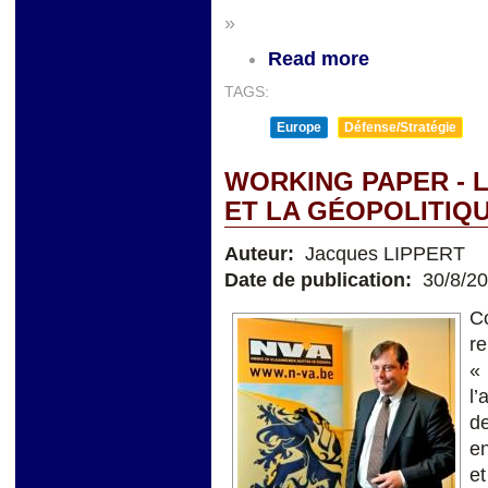
»
Read more
TAGS:
Europe
Défense/Stratégie
WORKING PAPER - 
ET LA GÉOPOLITIQ
Auteur:
Jacques LIPPERT
Date de publication:
30/8/2
C
r
« 
l’
d
e
e