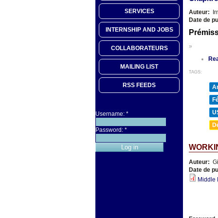
SERVICES
Auteur:
Ir
Date de pu
INTERNSHIP AND JOBS
Prémis
»
COLLABORATEURS
Re
MAILING LIST
TAGS:
RSS FEEDS
A
F
U
Username:
*
D
Password:
*
WORKIN
Auteur:
Gi
Date de pu
Middle 