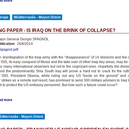
ad more
urope
Méditerranée - Moyen Orient
G PAPER - IS IRAQ ON THE BRINK OF COLLAPSE?
jor General Giorgio SPAGNOL
blication:
26/6/2014
 Spagnol.pdf
 disintegration of the Iraqi army with the “disappearance” of 14 divisions and the
ISIS, its easy conquest of Mosul and the take over of other Iraqi key areas, may b
 to many international observers but not to the cognizant ones. Hopefully the divis
d the predominantly Shia South Iraq will prove a hard nut to crack for the rut
of ISIS. President Obama, while ruling out any US “boots on the ground” and 
r strikes as a remote last resort, has promised to send 300 military advisers to Iraq 
nd to protect the US embassy personnel. But how such a failure could occur?
ad more
diterranée - Moyen Orient