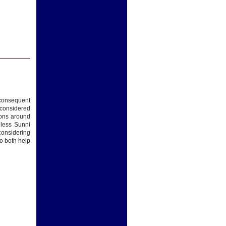
 consequent
e considered
ions around
hless Sunni
considering
to both help