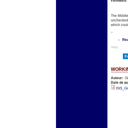
Foreword
The Middle 
unchecked, 
which coul
»
Re
TAGS:
E
WORKIN
Auteur:
Gi
Date de pu
ISIS_Gi