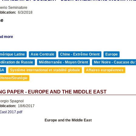
nerio Seminatore
blication:
6/3/2018
se
ad more
mérique Latine
Asie Centrale
Chine - Extrême Orient
Europe
édération de Russie
Méditerranée - Moyen Orient
Mer Noire - Caucase du
SA
Système international et stabilité globale
Affaires européennes
éfense/Stratégie
G PAPER - EUROPE AND THE MIDDLE EAST
orgio Spagnol
blication:
18/6/2017
East 2017.pdf
Europe and the Middle East