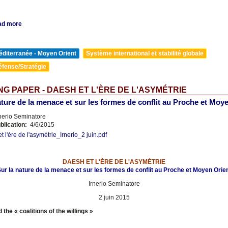
ad more
diterranée - Moyen Orient
Système international et stabilité globale
éfense/Stratégie
G PAPER - DAESH ET L'ÈRE DE L'ASYMÉTRIE
ature de la menace et sur les formes de conflit au Proche et Moy
nerio Seminatore
blication:
4/6/2015
 l'ère de l'asymétrie_Irnerio_2 juin.pdf
DAESH ET L'ÈRE DE L'ASYMÉTRIE
ur la nature de la menace et sur les formes de conflit au Proche et Moyen Orie
Irnerio Seminatore
2 juin 2015
the « coalitions of the willings »