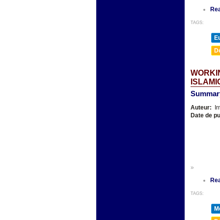
Re
TAGS:
E
D
WORKIN
ISLAMI
Summary
Auteur:
Ir
Date de pu
»
Re
TAGS:
Mé