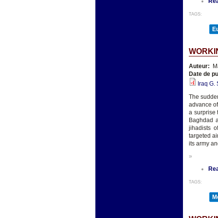
Re
TAGS:
E
WORKIN
Auteur:
Ma
Date de pu
Iraq G.
The sudden
advance of 
a surprise
Baghdad an
jihadists 
targeted ai
its army a
»
Re
TAGS:
Mé