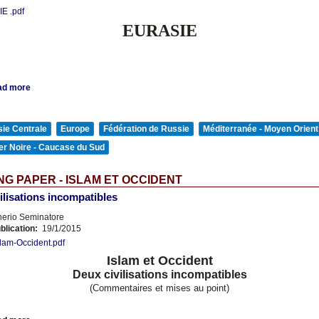
E .pdf
EURASIE
ad more
ie Centrale
Europe
Fédération de Russie
Méditerranée - Moyen Orient
er Noire - Caucase du Sud
G PAPER - ISLAM ET OCCIDENT
ilisations incompatibles
nerio Seminatore
blication:
19/1/2015
slam-Occident.pdf
Islam et Occident
Deux civilisations incompatibles
(Commentaires et mises au point)