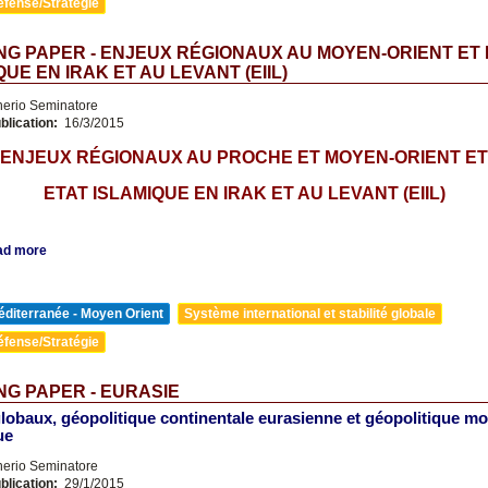
éfense/Stratégie
G PAPER - ENJEUX RÉGIONAUX AU MOYEN-ORIENT ET 
QUE EN IRAK ET AU LEVANT (EIIL)
nerio Seminatore
blication:
16/3/2015
ENJEUX RÉGIONAUX AU PROCHE ET MOYEN-ORIENT ET
ETAT ISLAMIQUE EN IRAK ET AU LEVANT (EIIL)
ad more
diterranée - Moyen Orient
Système international et stabilité globale
éfense/Stratégie
G PAPER - EURASIE
lobaux, géopolitique continentale eurasienne et géopolitique mo
ue
nerio Seminatore
blication:
29/1/2015