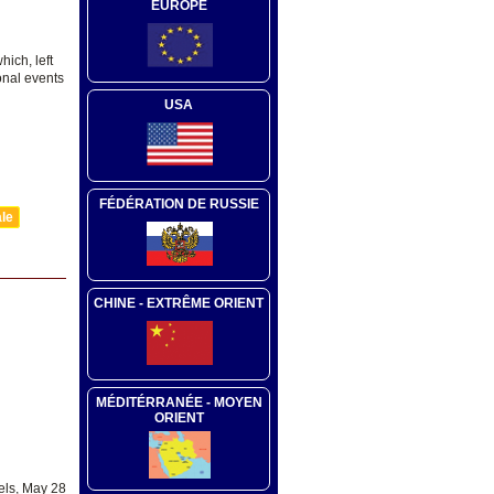
EUROPE
hich, left
onal events
USA
FÉDÉRATION DE RUSSIE
ale
CHINE - EXTRÊME ORIENT
MÉDITÉRRANÉE - MOYEN
ORIENT
els, May 28