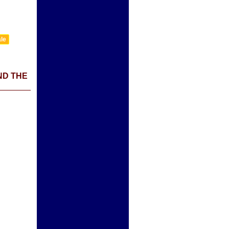
ale
ND THE