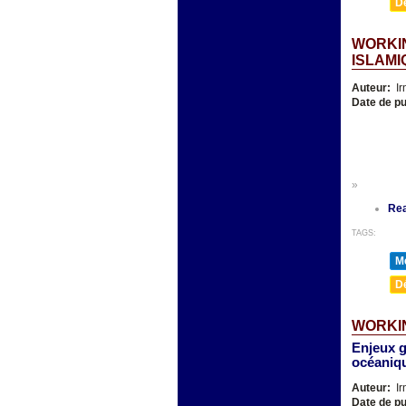
D
WORKIN
ISLAMI
Auteur:
Ir
Date de pu
»
Re
TAGS:
Mé
D
WORKIN
Enjeux g
océaniq
Auteur:
Ir
Date de pu