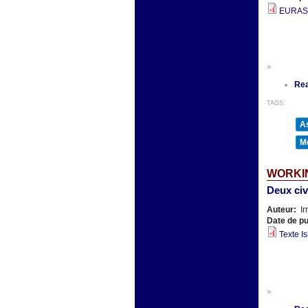
EURASI
»
Re
TAGS:
As
M
WORKIN
Deux civ
Auteur:
Ir
Date de pu
Texte I
»