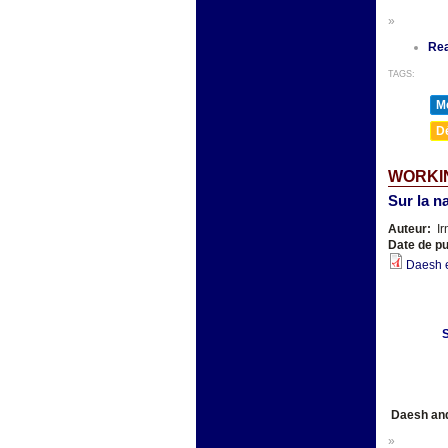
»
Re
TAGS:
Mé
D
WORKIN
Sur la n
Auteur:
Ir
Date de pu
Daesh et
S
Daesh and 
»