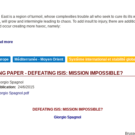
East is a region of turmoil, whose complexities trouble all who seek to cure its ills w
will grow and intermingle leading to chaos. To add insult to injury, there are additi
d occur creating more havoc, namely:
ad more
urope
Méditerranée - Moyen Orient
Système international et stabilité glob
G PAPER - DEFEATING ISIS: MISSION IMPOSSIBLE?
orgio Spagnol
blication:
24/6/2015
orgio Spagnol.pdf
DEFEATING ISIS: MISSION IMPOSSIBLE?
Giorgio Spagnol
Bruss