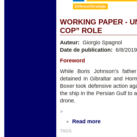
Défense/Stratégie
WORKING PAPER - U
COP” ROLE
Auteur:
Giorgio Spagnol
Date de publication:
6/8/2019
Foreword
While Boris Johnson’s fathe
detained in Gibraltar and Ho
Boxer took defensive action aga
the ship in the Persian Gulf t
drone.
»
Read more
TAGS: