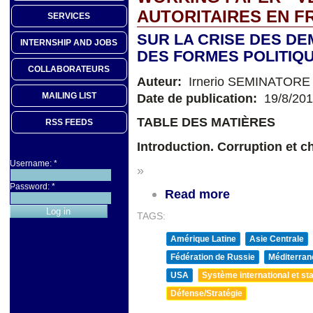
AUTORITAIRES EN F
SERVICES
SUR LA CRISE DES DE
INTERNSHIP AND JOBS
DES FORMES POLITIQ
COLLABORATEURS
Auteur:
Irnerio SEMINATORE
Date de publication:
19/8/20
MAILING LIST
TABLE DES MATIÈRES
RSS FEEDS
Introduction. Corruption et 
Username:
*
»
Password:
*
Read more
TAGS:
Amérique Latine
Asie Centrale
Fédération de Russie
Méditerran
USA
Système international et sta
Défense/Stratégie