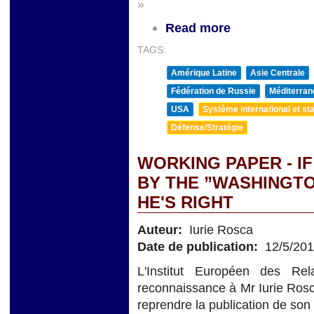
»
Read more
TAGS:
Amérique Latine
Asie Centrale
Fédération de Russie
Méditerran
USA
Système international et sta
Défense/Stratégie
WORKING PAPER - IF
BY THE ”WASHINGTO
HE'S RIGHT
Auteur:
Iurie Rosca
Date de publication:
12/5/20
L'Institut Européen des Rel
reconnaissance à Mr Iurie Rosca,
reprendre la publication de son 