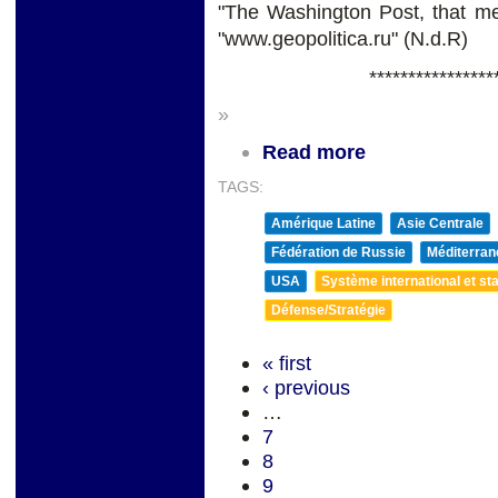
"The Washington Post, that mea
"www.geopolitica.ru" (N.d.R)
****************
»
Read more
TAGS:
Amérique Latine
Asie Centrale
Fédération de Russie
Méditerran
USA
Système international et sta
Défense/Stratégie
« first
‹ previous
…
7
8
9