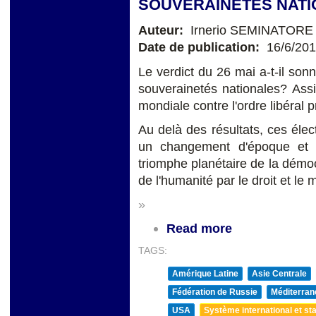
SOUVERAINETÉS NATI
Auteur:
Irnerio SEMINATORE
Date de publication:
16/6/20
Le verdict du 26 mai a-t-il sonné
souverainetés nationales? Assi
mondiale contre l'ordre libéral 
Au delà des résultats, ces éle
un changement d'époque et co
triomphe planétaire de la démocr
de l'humanité par le droit et le 
»
Read more
TAGS:
Amérique Latine
Asie Centrale
Fédération de Russie
Méditerran
USA
Système international et sta