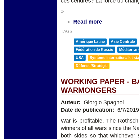
ces cendres? La force du chang
»
Read more
TAGS:
Amérique Latine
Asie Centrale
Fédération de Russie
Méditerran
USA
Système international et sta
Défense/Stratégie
WORKING PAPER - 
WARMONGERS
Auteur:
Giorgio Spagnol
Date de publication:
6/7/2019
War is profitable. The Rothsch
winners of all wars since the 
both sides so that whichever s