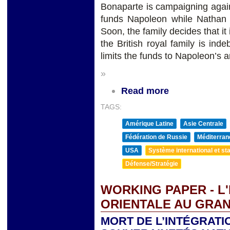
Bonaparte is campaigning again
funds Napoleon while Nathan R
Soon, the family decides that it 
the British royal family is ind
limits the funds to Napoleon’s 
»
Read more
TAGS:
Amérique Latine
Asie Centrale
Fédération de Russie
Méditerran
USA
Système international et sta
Défense/Stratégie
WORKING PAPER - L
ORIENTALE AU GRA
MORT DE L’INTÉGRATI