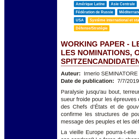
Amérique Latine
Asie Centrale
Fédération de Russie
Méditerran
USA
Système international et sta
Défense/Stratégie
WORKING PAPER - L
LES NOMINATIONS, 
SPITZENCANDIDATEN
Auteur:
Irnerio SEMINATORE
Date de publication:
7/7/2019
Paralysie jusqu'au bout, terreu
sueur froide pour les épreuves 
des Chefs d’États et de gou
confirme les structures de po
message des peuples et les défi
La vieille Europe pourra-t-elle