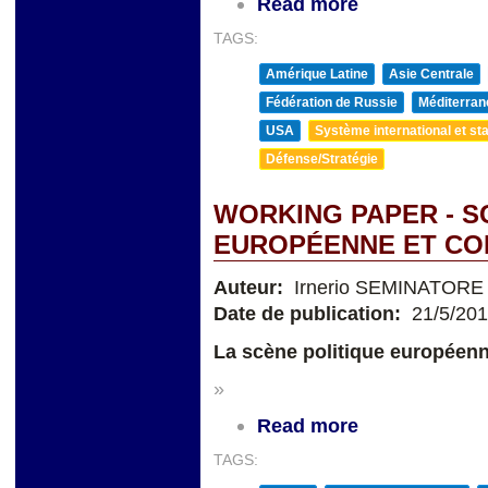
Read more
TAGS:
Amérique Latine
Asie Centrale
Fédération de Russie
Méditerran
USA
Système international et sta
Défense/Stratégie
WORKING PAPER - S
EUROPÉENNE ET CO
Auteur:
Irnerio SEMINATORE
Date de publication:
21/5/20
La scène politique européen
»
Read more
TAGS: