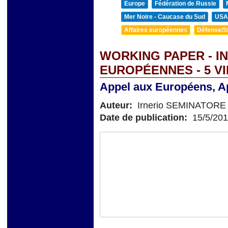
Europe
Fédération de Russie
Mer Noire - Caucase du Sud
USA
Affaires européennes
Défense/St
WORKING PAPER - I
EUROPÉENNES - 5 V
Appel aux Européens, Ap
Auteur:
Irnerio SEMINATORE
Date de publication:
15/5/20