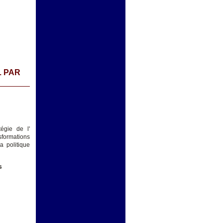
L PAR
égie de l'
sformations
a politique
s