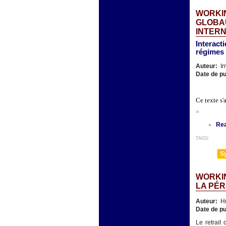
WORKI
GLOBA
INTER
Interacti
régimes 
Auteur:
Ir
Date de pu
Ce texte s'
»
Re
TAGS:
Sy
WORKIN
LA PÉR
Auteur:
Hu
Date de pu
Le retrait