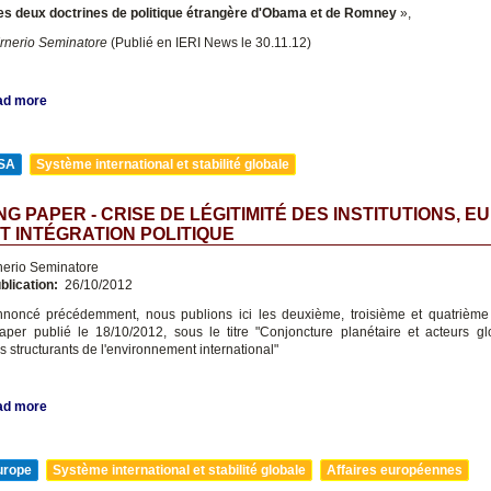
es deux doctrines de politique étrangère d'Obama et de Romney
»,
Irnerio Seminatore
(Publié en IERI News le 30.11.12)
ad more
SA
Système international et stabilité globale
G PAPER - CRISE DE LÉGITIMITÉ DES INSTITUTIONS, E
T INTÉGRATION POLITIQUE
nerio Seminatore
blication:
26/10/2012
oncé précédemment, nous publions ici les deuxième, troisième et quatrième 
per publié le 18/10/2012, sous le titre "Conjoncture planétaire et acteurs g
 structurants de l'environnement international"
ad more
urope
Système international et stabilité globale
Affaires européennes