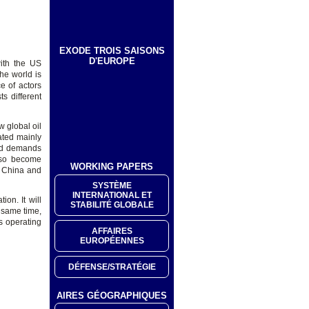
EXODE TROIS SAISONS
D'EUROPE
with the US
the world is
e of actors
s different
 global oil
ated mainly
and demands
also become
WORKING PAPERS
y China and
SYSTÈME
INTERNATIONAL ET
on. It will
STABILITÉ GLOBALE
 same time,
s operating
AFFAIRES
EUROPÉENNES
DÉFENSE/STRATÉGIE
AIRES GÉOGRAPHIQUES