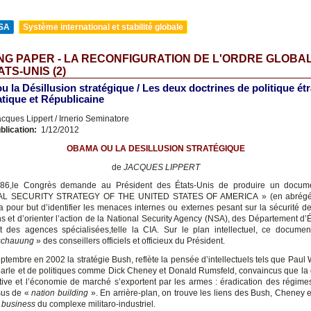
SA
Système international et stabilité globale
G PAPER - LA RECONFIGURATION DE L'ORDRE GLOBA
ATS-UNIS (2)
 la Désillusion stratégique / Les deux doctrines de politique ét
ique et Républicaine
cques Lippert / Irnerio Seminatore
blication:
1/12/2012
OBAMA OU LA DESILLUSION STRATÉGIQUE
de
J
ACQUES
L
IPPERT
86,le Congrès demande au Président des États-Unis de produire un docum
AL SECURITY STRATEGY OF THE UNITED STATES OF AMERICA » (en abrégé
 pour but d’identifier les menaces internes ou externes pesant sur la sécurité d
s et d’orienter l’action de la National Security Agency (NSA), des Département d’É
 des agences spécialisées,telle la CIA. Sur le plan intellectuel, ce documen
schauung
» des conseillers officiels et officieux du Président.
ptembre en 2002 la stratégie Bush, reflète la pensée d’intellectuels tels que Paul 
arle et de politiques comme Dick Cheney et Donald Rumsfeld, convaincus que la
tive et l’économie de marché s’exportent par les armes : éradication des régime
sus de «
nation building
». En arrière-plan, on trouve les liens des Bush, Cheney 
 business
du complexe militaro-industriel.