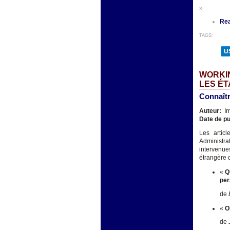
»
Re
TAGS:
U
WORKIN
LES ÉT
Connaîtr
Auteur:
Ir
Date de pu
Les artic
Administra
intervenue
étrangère 
«
Q
per
de
«
O
de