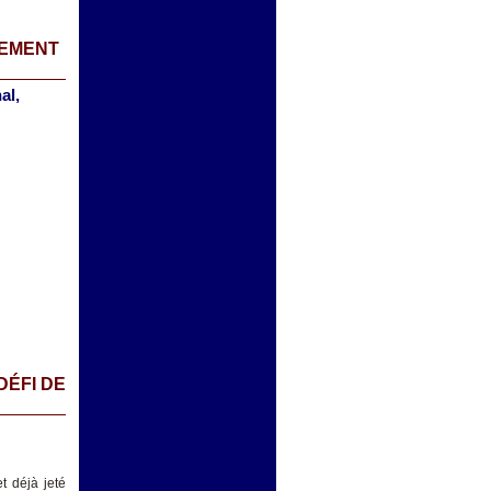
NEMENT
al,
DÉFI DE
t déjà jeté