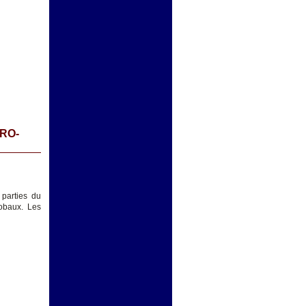
URO-
parties du
lobaux. Les