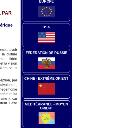
EUROPE
L PAR
mérique
USA
emble avoir
FÉDÉRATION DE RUSSIE
 la culture
ment l'idée
et la vision
liers seuls
CHINE - EXTRÊME ORIENT
eption, par
uivalentes,
e hégémonie
nétaire lui
risme », car
ateur. Cette
MÉDITÉRRANÉE - MOYEN
ORIENT