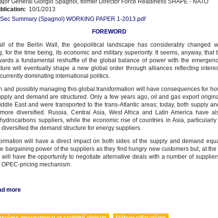
jor General Giorgio Spagnol, former Director Force Readiness SHAPE - NATO
blication:
10/1/2013
 Sec Summary (Spagnol) WORKING PAPER 1-2013.pdf
FOREWORD
fall of the Berlin Wall, the geopolitical landscape has considerably changed 
, for the time being, its economic and military superiority. It seems, anyway, that 
ards a fundamental reshuffle of the global balance of power with the emergenc
ure will eventually shape a new global order through alliances reflecting interest
currently dominating international politics.
h and possibly managing this global transformation will have consequences for how
pply and demand are structured. Only a few years ago, oil and gas export origin
iddle East and were transported to the trans-Atlantic areas; today, both supply 
ore diversified. Russia, Central Asia, West Africa and Latin America have 
t hydrocarbons suppliers, while the economic rise of countries in Asia, particularl
 diversified the demand structure for energy suppliers.
formation will have a direct impact on both sides of the supply and demand equati
he bargaining power of the suppliers as they find hungry new customers but, at the
will have the opportunity to negotiate alternative deals with a number of supplier
e OPEC-pricing mechanism.
ad more
stème international et stabilité globale
Défense/Stratégie