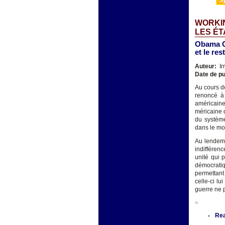
WORKIN
LES ÉT
Obama On
et le re
Auteur:
Ir
Date de pu
Au cours d
renoncé à 
américaine
méricaine q
du système
dans le mo
Au lendema
indifféren
unité qui 
démocratiq
permettant 
celle-ci lu
guerre ne p
»
Re