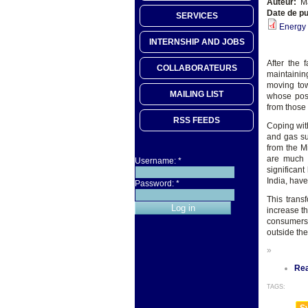
Auteur:
Ma
Date de pu
SERVICES
Energy
INTERNSHIP AND JOBS
After the 
COLLABORATEURS
maintaining
moving tow
MAILING LIST
whose post
from those 
RSS FEEDS
Coping wit
and gas su
from the M
are much m
Username:
*
significan
India, have
Password:
*
This trans
increase t
consumers 
outside th
»
Re
TAGS:
Sy