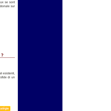
aux se sont
tionale sur
 ?
i esistenti,
sfide di un
atégie