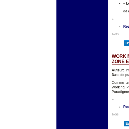
«
L
de
»
Re
TAGS:
U
WORKIN
ZONE E
Auteur:
Ir
Date de pu
Comme ann
Working Pa
Paradigmes
»
Re
TAGS:
E