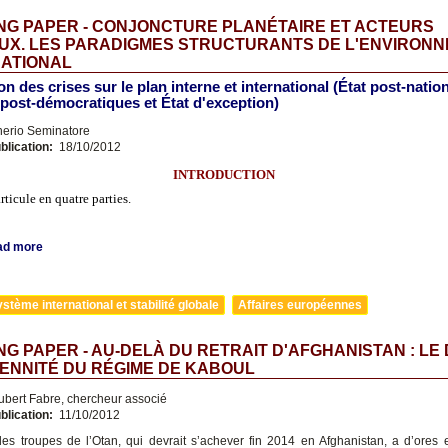
NG PAPER - CONJONCTURE PLANÉTAIRE ET ACTEURS
UX. LES PARADIGMES STRUCTURANTS DE L'ENVIRON
NATIONAL
on des crises sur le plan interne et international (État post-nation
post-démocratiques et État d'exception)
nerio Seminatore
blication:
18/10/2012
INTRODUCTION
articule en quatre parties.
ad more
stème international et stabilité globale
Affaires européennes
G PAPER - AU-DELÀ DU RETRAIT D'AFGHANISTAN : LE 
ENNITÉ DU RÉGIME DE KABOUL
bert Fabre, chercheur associé
blication:
11/10/2012
 des troupes de l’Otan, qui devrait s’achever fin 2014 en Afghanistan, a d’ores e