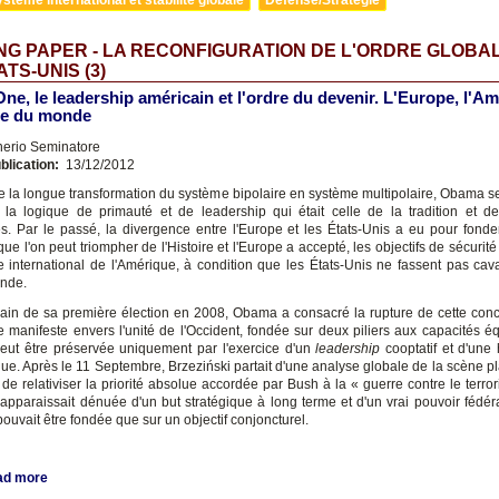
G PAPER - LA RECONFIGURATION DE L'ORDRE GLOBA
ATS-UNIS (3)
e, le leadership américain et l'ordre du devenir. L'Europe, l'A
ste du monde
nerio Seminatore
blication:
13/12/2012
e la longue transformation du système bipolaire en système multipolaire, Obama s
la logique de primauté et de leadership qui était celle de la tradition et de
s. Par le passé, la divergence entre l'Europe et les États-Unis a eu pour fonde
ue l'on peut triompher de l'Histoire et l'Europe a accepté, les objectifs de sécurité 
 international de l'Amérique, à condition que les États-Unis ne fassent pas cava
nde.
in de sa première élection en 2008, Obama a consacré la rupture de cette conc
ce manifeste envers l'unité de l'Occident, fondée sur deux piliers aux capacités éq
peut être préservée uniquement par l'exercice d'un
leadership
cooptatif et d'un
ue. Après le 11 Septembre, Brzeziński partait d'une analyse globale de la scène pla
de relativiser la priorité absolue accordée par Bush à la « guerre contre le terro
i apparaissait dénuée d'un but stratégique à long terme et d'un vrai pouvoir fédér
ouvait être fondée que sur un objectif conjoncturel.
ad more