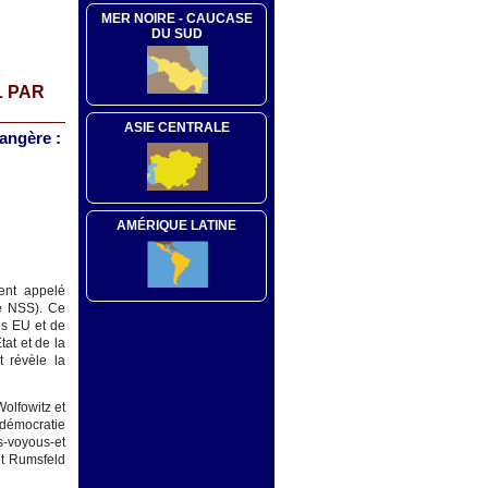
MER NOIRE - CAUCASE
DU SUD
L PAR
ASIE CENTRALE
rangère :
AMÉRIQUE LATINE
ent appelé
 NSS). Ce
es EU et de
tat et de la
t révèle la
Wolfowitz et
 démocratie
s-voyous-et
et Rumsfeld