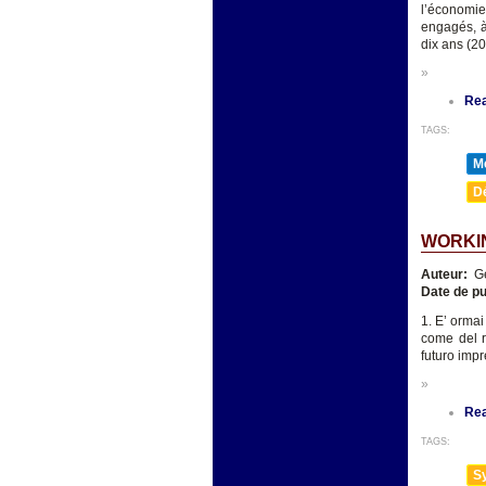
l’économie
engagés, à
dix ans (20
»
Re
TAGS:
M
D
WORKIN
Auteur:
Ge
Date de pu
1. E’ ormai
come del r
futuro impr
»
Re
TAGS:
Sy