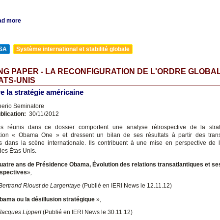
ad more
SA
Système international et stabilité globale
G PAPER - LA RECONFIGURATION DE L'ORDRE GLOBA
ATS-UNIS
e la stratégie américaine
nerio Seminatore
blication:
30/11/2012
les réunis dans ce dossier comportent une analyse rétrospective de la strat
tion « Obama One » et dressent un bilan de ses résultats à partir des tran
s dans la scène internationale. Ils contribuent à une mise en perspective de l
des Étas Unis.
uatre ans de Présidence Obama, Évolution des relations transatlantiques et se
spectives
»
,
Bertrand Rioust de Largentaye
(Publié en IERI News le 12.11.12)
bama ou la désillusion stratégique
»,
Jacques Lippert
(Publié en IERI News le 30.11.12)