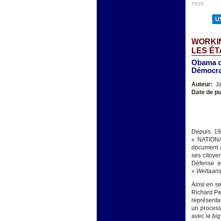
TAGS:
U
WORKIN
LES ÉT
Obama ou
Démocrat
Auteur:
Ja
Date de pu
Depuis 19
« NATION
document a
ses citoyen
Défense et
«
Weltaan
Ainsi en se
Richard Pe
représenta
un proces
avec le
big