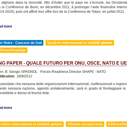
 afghane dans la morosité. Afin d’éviter que le pays ne s’écroule, les Occident
 la Conférence de Bonn, en décembre 2011, à prolonger l’aide financière interna
14-2024), puis ont affiné leur offre lors de la Conférence de Tokyo, en juillet 2012.
ad more
er Noire - Caucase du Sud
Système international et stabilité globale
éfense/Stratégie
G PAPER - QUALE FUTURO PER ONU, OSCE, NATO E UE
n. B. Giorgio SPAGNOL - Forces Readiness Director SHAPE - NATO
blication:
28/9/2012
 assodato che nessuna delle organizzazioni internazionali, multinazionali o regional
esto nessuna nazione, agendo unilateralmente, sarà in grado di fronteggiare le 
evedibile e denso di fosche tinte.
ad more
stème international et stabilité globale
Affaires européennes
Défense/Str