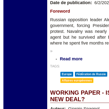
Date de publication:
6/2/20
Foreword
Russian opposition leader A
government, forcing Presiden
protest. Navalny was nearly 
agent but he survived after 
where he spent five months re
»
Read more
TAGS:
Europe
Fédération de Russie
Affaires européennes
WORKING PAPER - I
NEW DEAL?
Auteur:
Giorgio Spagnol