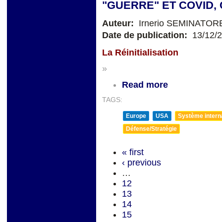
"GUERRE" ET COVID
Auteur:
Irnerio SEMINATOR
Date de publication:
13/12/
La Réinitialisation
»
Read more
TAGS:
Europe
USA
Système internat
Défense/Stratégie
« first
‹ previous
…
12
13
14
15