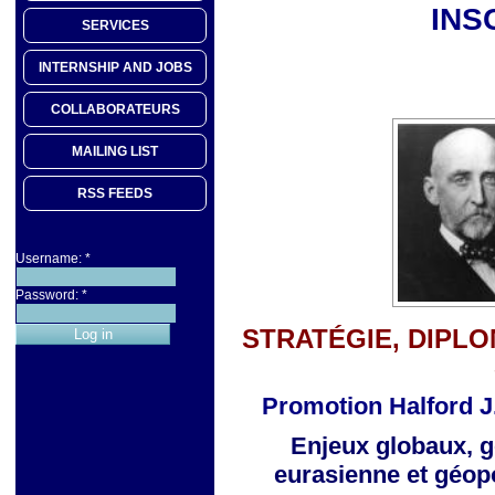
INS
SERVICES
INTERNSHIP AND JOBS
COLLABORATEURS
MAILING LIST
RSS FEEDS
Username:
*
Password:
*
STRATÉGIE, DIPLO
Promotion Halford J
Enjeux globaux, g
eurasienne
et géop