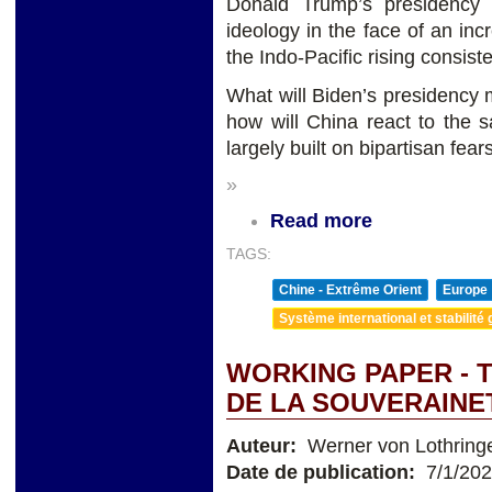
Donald Trump’s presidency 
ideology in the face of an inc
the Indo-Pacific rising consist
What will Biden’s presidency 
how will China react to the 
largely built on bipartisan fea
»
Read more
TAGS:
Chine - Extrême Orient
Europe
Système international et stabilité 
WORKING PAPER - 
DE LA SOUVERAINE
Auteur:
Werner von Lothring
Date de publication:
7/1/20