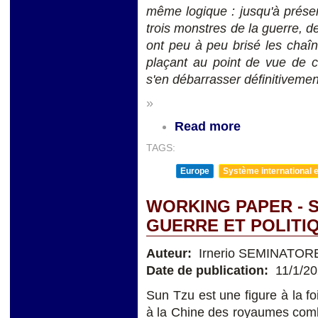
même logique : jusqu'à prése
trois monstres de la guerre, de
ont peu à peu brisé les chaîne
plaçant au point de vue de c
s'en débarrasser définitiveme
»
Read more
TAGS:
Europe
Système international et
WORKING PAPER - 
GUERRE ET POLITI
Auteur:
Irnerio SEMINATOR
Date de publication:
11/1/2
Sun Tzu est une figure à la foi
à la Chine des royaumes comba