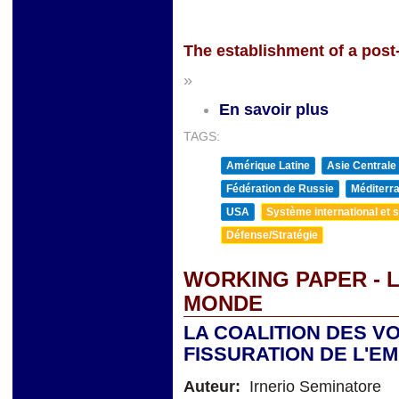
The establishment of a pos
»
En savoir plus
TAGS:
Amérique Latine
Asie Centrale
Fédération de Russie
Méditerra
USA
Système international et st
Défense/Stratégie
WORKING PAPER - 
MONDE
LA COALITION DES V
FISSURATION DE L'E
Auteur:
Irnerio Seminatore