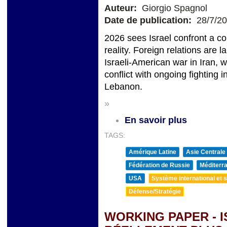
Auteur:
Giorgio Spagnol
Date de publication:
28/7/2
2026 sees Israel confront a c
reality. Foreign relations are 
Israeli-American war in Iran, 
conflict with ongoing fighting
Lebanon.
»
En savoir plus
TAGS:
Amérique Latine
Asie Centrale
Fédération de Russie
Méditerra
USA
Système international et st
Défense/Stratégie
WORKING PAPER - I