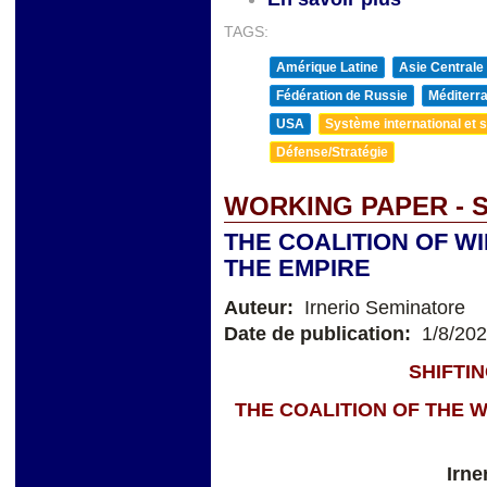
TAGS:
Amérique Latine
Asie Centrale
Fédération de Russie
Méditerra
USA
Système international et st
Défense/Stratégie
WORKING PAPER - 
THE COALITION OF W
THE EMPIRE
Auteur:
Irnerio Seminatore
Date de publication:
1/8/20
SHIFTI
THE COALITION OF THE W
Irne