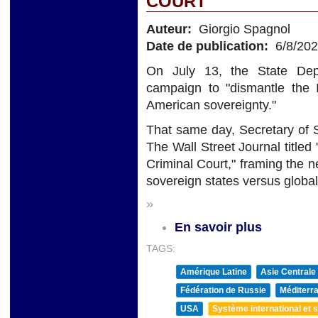
COURT
Auteur:
Giorgio Spagnol
Date de publication:
6/8/20
On July 13, the State Depa
campaign to "dismantle the I
American sovereignty."
That same day, Secretary of S
The Wall Street Journal titled
Criminal Court," framing the n
sovereign states versus global
»
En savoir plus
TAGS:
Amérique Latine
Asie Centrale
Fédération de Russie
Méditerra
USA
Système international et st