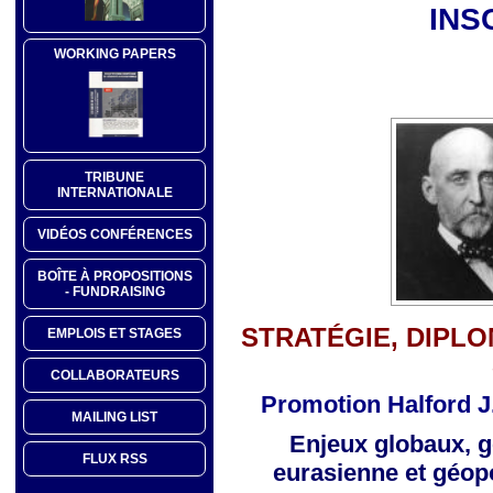
INS
WORKING PAPERS
TRIBUNE
INTERNATIONALE
VIDÉOS CONFÉRENCES
BOÎTE À PROPOSITIONS
- FUNDRAISING
STRATÉGIE, DIPLO
EMPLOIS ET STAGES
COLLABORATEURS
Promotion Halford J
MAILING LIST
Enjeux globaux, g
FLUX RSS
eurasienne
et géop