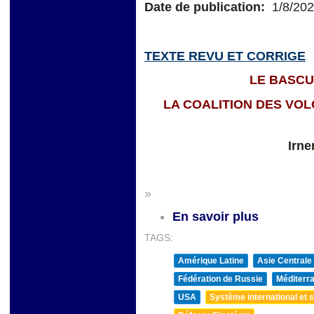
Date de publication:
1/8/20
TEXTE REVU ET CORRIGE
LE BASC
LA COALITION DES VOL
Irne
»
En savoir plus
TAGS:
Amérique Latine
Asie Centrale
Fédération de Russie
Méditerra
USA
Système international et st