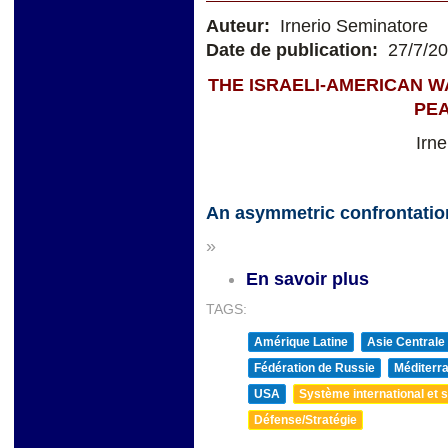
Auteur:
Irnerio Seminatore
Date de publication:
27/7/2
THE ISRAELI-AMERICAN W
PE
Irn
An asymmetric confrontatio
»
En savoir plus
TAGS:
Amérique Latine
Asie Centrale
Fédération de Russie
Méditerra
USA
Système international et st
Défense/Stratégie