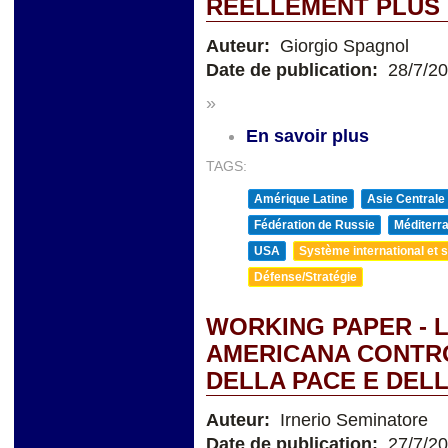
RÉELLEMENT PLUS 
Auteur:
Giorgio Spagnol
Date de publication:
28/7/2
»
En savoir plus
TAGS:
Amérique Latine
Asie Centrale
Fédération de Russie
Méditerra
USA
Système international et st
Défense/Stratégie
WORKING PAPER - 
AMERICANA CONTRO 
DELLA PACE E DEL
Auteur:
Irnerio Seminatore
Date de publication:
27/7/2