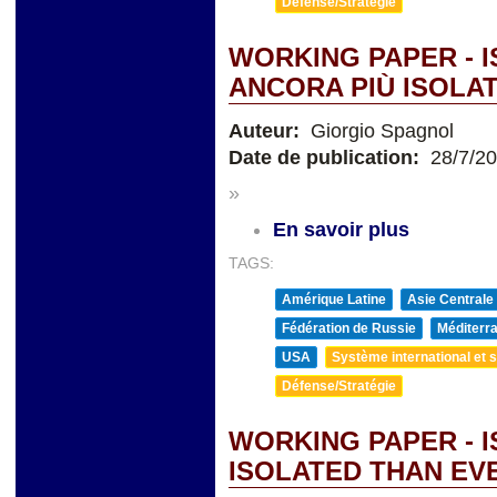
Défense/Stratégie
WORKING PAPER - 
ANCORA PIÙ ISOLAT
Auteur:
Giorgio Spagnol
Date de publication:
28/7/2
»
En savoir plus
TAGS:
Amérique Latine
Asie Centrale
Fédération de Russie
Méditerra
USA
Système international et st
Défense/Stratégie
WORKING PAPER - 
ISOLATED THAN EV