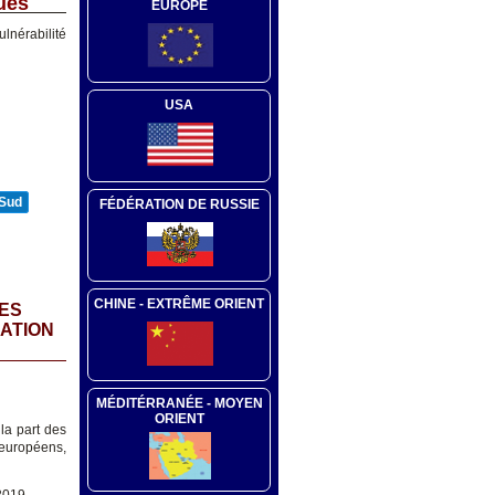
ues
EUROPE
lnérabilité
USA
 Sud
FÉDÉRATION DE RUSSIE
CHINE - EXTRÊME ORIENT
SES
RATION
MÉDITÉRRANÉE - MOYEN
ORIENT
 la part des
 européens,