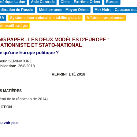
mérique Latine
Asie Centrale
Chine - Extrême Orient
Europe
édération de Russie
Méditerranée - Moyen Orient
Mer Noire - Caucase du
SA
Système international et stabilité globale
Affaires européennes
éfense/Stratégie
G PAPER - LES DEUX MODÈLES D'EUROPE :
ATIONNISTE ET STATO-NATIONAL
e qu'une Europe politique ?
nerio SEMINATORE
blication:
26/8/2018
REPRINT ÉTÉ 2018
S MATIÈRES
ttéral de la rédaction de 2014)
UCTION
savoir plus