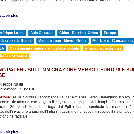
est d'essayer de prévoir ce que peut se passer aux élections européennes de mai 
savoir plus
mérique Latine
Asie Centrale
Chine - Extrême Orient
Europe
édération de Russie
Méditerranée - Moyen Orient
Mer Noire - Caucase du
SA
Système international et stabilité globale
Affaires européennes
éfense/Stratégie
G PAPER - SULL’IMMIGRAZIONE VERSO L’EUROPA E S
SE
useppe Nastri
blication:
6/10/2018
azione
:
se la Scrittura raccomanda la benevolenza verso l’immigrato isolato 
sraele, ricordiamo che le grandi migrazioni di popoli dai tempi più remoti h
rrore. Gli stessi Israeliti in fuga dall’Egitto hanno seminato la morte in Pa
 dell’invasione ariana dell’India si trascinano nei secoli attraverso il sistema del
’origine razziale.
savoir plus