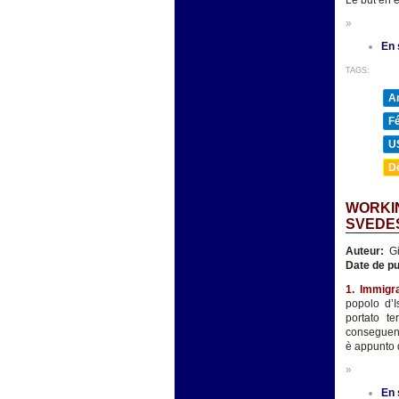
Le but en 
»
En 
TAGS:
A
F
U
D
WORKIN
SVEDE
Auteur:
Gi
Date de pu
1. Immigr
popolo d’I
portato te
conseguenze
è appunto d
»
En 