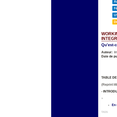
A
F
U
D
WORKIN
INTEGR
Qu'est-c
Auteur:
Ir
Date de pu
TABLE DE
(Reprint li
-
INTROD
»
En 
TAGS: