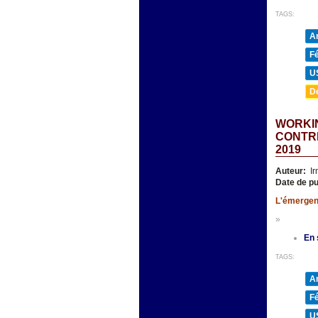
TAGS:
A
F
U
D
WORKI
CONTRE
2019
Auteur:
Ir
Date de pu
L'émergenc
»
En 
TAGS:
A
F
U