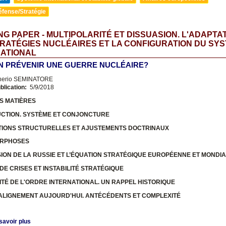
éfense/Stratégie
G PAPER - MULTIPOLARITÉ ET DISSUASION. L'ADAPTA
RATÉGIES NUCLÉAIRES ET LA CONFIGURATION DU SY
NATIONAL
N PRÉVENIR UNE GUERRE NUCLÉAIRE?
nerio SEMINATORE
blication:
5/9/2018
S MATIÈRES
UCTION. SYSTÈME ET CONJONCTURE
TIONS STRUCTURELLES ET AJUSTEMENTS DOCTRINAUX
ORPHOSES
USION DE LA RUSSIE ET L’ÉQUATION STRATÉGIQUE EUROPÉENNE ET MONDI
 DE CRISES ET INSTABILITÉ STRATÉGIQUE
ITÉ DE L'ORDRE INTERNATIONAL. UN RAPPEL HISTORIQUE
-ALIGNEMENT AUJOURD'HUI. ANTÉCÉDENTS ET COMPLEXITÉ
savoir plus