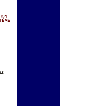
TION
STÈME
ALE