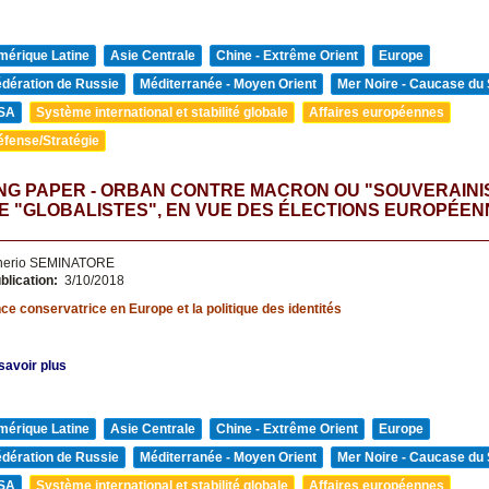
mérique Latine
Asie Centrale
Chine - Extrême Orient
Europe
édération de Russie
Méditerranée - Moyen Orient
Mer Noire - Caucase du
SA
Système international et stabilité globale
Affaires européennes
éfense/Stratégie
NG PAPER - ORBAN CONTRE MACRON OU "SOUVERAINI
 "GLOBALISTES", EN VUE DES ÉLECTIONS EUROPÉEN
nerio SEMINATORE
blication:
3/10/2018
e conservatrice en Europe et la politique des identités
savoir plus
mérique Latine
Asie Centrale
Chine - Extrême Orient
Europe
édération de Russie
Méditerranée - Moyen Orient
Mer Noire - Caucase du
SA
Système international et stabilité globale
Affaires européennes