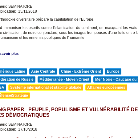
nerio SEMINATORE
blication:
15/11/2018
rthodoxie diversitaire prépare la capitulation de l'Europe.
nd immuniser les esprits contre l'islamisation du continent, en masquant les vrais
de civilisation, de notre conjoncture, sous les images trompeuses d'une lutte entre 
l'humanisme et les ennemis publiques de l'humanité.
savoir plus
mérique Latine
Asie Centrale
Chine - Extrême Orient
Europe
édération de Russie
Méditerranée - Moyen Orient
Mer Noire - Caucase du
SA
Système international et stabilité globale
Affaires européennes
éfense/Stratégie
G PAPER - PEUPLE, POPULISME ET VULNÉRABILITÉ D
ES DÉMOCRATIQUES
nerio SEMINATORE
blication:
17/10/2018