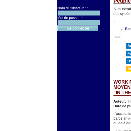
Peuple
Nom d'utilisateur :
*
Si la théo
des systèm
Mot de passe :
*
»
En 
TAGS:
A
F
U
D
WORKIN
MOYENN
"IN TH
Auteur:
Ir
Date de pu
L'accusatio
partis ant
au delà des