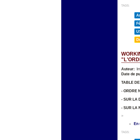
TAGS:
A
F
U
D
WORKIN
"L'ORD
Auteur:
Ir
Date de pu
TABLE DE
- ORDRE 
- SUR LA
- SUR LA
»
En 
TAGS: