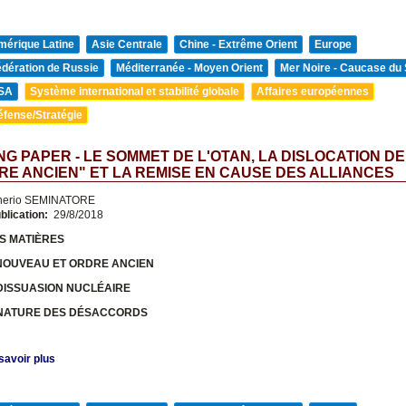
mérique Latine
Asie Centrale
Chine - Extrême Orient
Europe
édération de Russie
Méditerranée - Moyen Orient
Mer Noire - Caucase du
SA
Système international et stabilité globale
Affaires européennes
éfense/Stratégie
G PAPER - LE SOMMET DE L'OTAN, LA DISLOCATION DE
RE ANCIEN" ET LA REMISE EN CAUSE DES ALLIANCES
nerio SEMINATORE
blication:
29/8/2018
S MATIÈRES
NOUVEAU ET ORDRE ANCIEN
 DISSUASION NUCLÉAIRE
 NATURE DES DÉSACCORDS
savoir plus