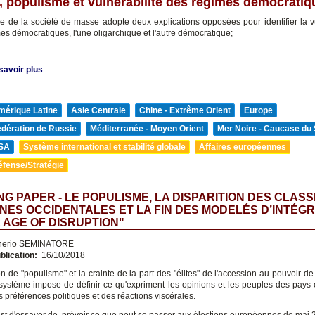
, populisme et vulnérabilité des régimes démocratiq
rie de la société de masse adopte deux explications opposées pour identifier la vu
es démocratiques, l'une oligarchique et l'autre démocratique;
savoir plus
mérique Latine
Asie Centrale
Chine - Extrême Orient
Europe
édération de Russie
Méditerranée - Moyen Orient
Mer Noire - Caucase du
SA
Système international et stabilité globale
Affaires européennes
éfense/Stratégie
G PAPER - LE POPULISME, LA DISPARITION DES CLAS
ES OCCIDENTALES ET LA FIN DES MODELÉS D’INTÉG
E AGE OF DISRUPTION"
nerio SEMINATORE
blication:
16/10/2018
n de "populisme" et la crainte de la part des "élites" de l'accession au pouvoir de
i-système impose de définir ce qu'expriment les opinions et les peuples des pays
 préférences politiques et des réactions viscérales.