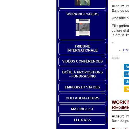
Auteur:
Ir
Date de pu
WORKING PAPERS
Une folle o
Elle préte
culture et 
la droite, 
»
TRIBUNE
En 
INTERNATIONALE
TAGS:
VIDÉOS CONFÉRENCES
A
BOÎTE À PROPOSITIONS
F
- FUNDRAISING
U
EMPLOIS ET STAGES
D
COLLABORATEURS
WORKIN
RÉGIM
MAILING LIST
Auteur:
Ir
FLUX RSS
Date de pu