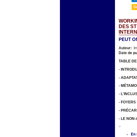
D
WORKIN
DES ST
INTER
PEUT O
Auteur:
Ir
Date de pu
TABLE DE
- INTROD
- ADAPTA
- MÉTAM
- L'INCL
- FOYERS
- PRÉCAR
- LE NON
»
En 