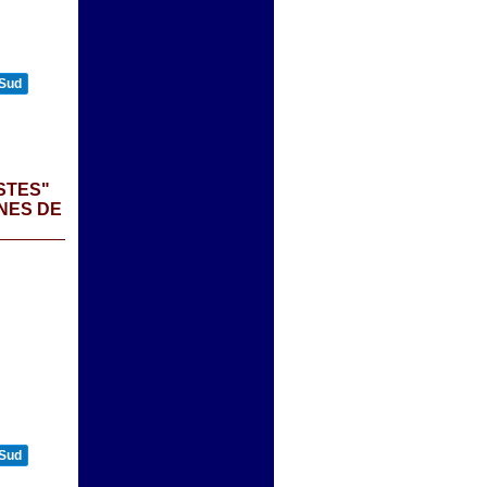
 Sud
STES"
NES DE
 Sud