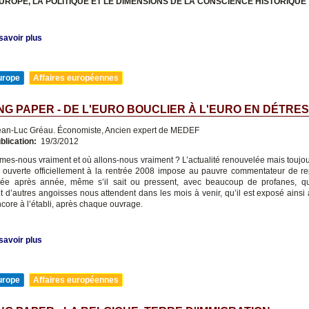
EUROPE, LA POLITIQUE ET LE DIMENSIONS DE LA CONSCIENCE HISTORIQUE
savoir plus
urope
Affaires européennes
G PAPER - DE L'EURO BOUCLIER À L'EURO EN DÉTRE
an-Luc Gréau. Économiste, Ancien expert de MEDEF
blication:
19/3/2012
es-nous vraiment et où allons-nous vraiment ? L’actualité renouvelée mais toujou
e ouverte officiellement à la rentrée 2008 impose au pauvre commentateur de r
née après année, même s’il sait ou pressent, avec beaucoup de profanes, qu
et d’autres angoisses nous attendent dans les mois à venir, qu’il est exposé ainsi 
core à l’établi, après chaque ouvrage.
savoir plus
urope
Affaires européennes