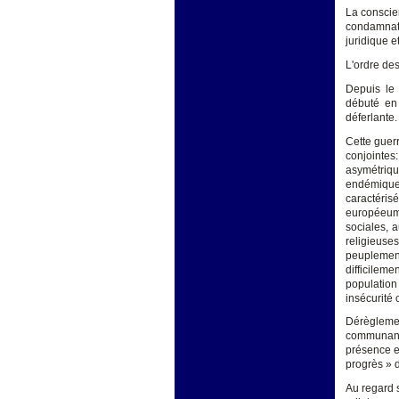
La conscien
condamnati
juridique e
L'ordre des
Depuis le 
débuté en 
déferlante.
Cette guerr
conjointes:
asymétriq
endémique
caractéris
européeum 
sociales, 
religieuse
peuplement
difficilem
population
insécurité 
Dérègleme
communant
présence et
progrès » 
Au regard 