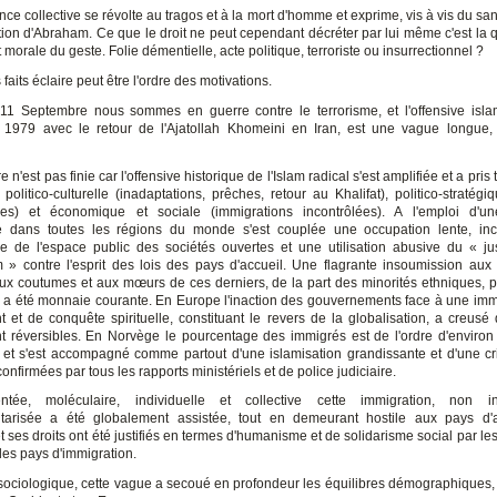
ce collective se révolte au tragos et à la mort d'homme et exprime, vis à vis du san
on d'Abraham. Ce que le droit ne peut cependant décréter par lui même c'est la qu
t morale du geste. Folie démentielle, acte politique, terroriste ou insurrectionnel ?
 faits éclaire peut être l'ordre des motivations.
11 Septembre nous sommes en guerre contre le terrorisme, et l'offensive isla
1979 avec le retour de l'Ajatollah Khomeini en Iran, est une vague longue,
e n'est pas finie car l'offensive historique de l'Islam radical s'est amplifiée et a pris 
 politico-culturelle (inadaptations, prêches, retour au Khalifat), politico-stratégiq
ues) et économique et sociale (immigrations incontrôlées). A l'emploi d'un
 dans toutes les régions du monde s'est couplée une occupation lente, inc
ée de l'espace public des sociétés ouvertes et une utilisation abusive du « j
» contre l'esprit des lois des pays d'accueil. Une flagrante insoumission aux 
aux coutumes et aux mœurs de ces derniers, de la part des minorités ethniques, po
s a été monnaie courante. En Europe l'inaction des gouvernements face à une imm
 et de conquête spirituelle, constituant le revers de la globalisation, a creusé
ent réversibles. En Norvège le pourcentage des immigrés est de l'ordre d'enviro
 et s'est accompagné comme partout d'une islamisation grandissante et d'une cri
confirmées par tous les rapports ministériels et de police judiciaire.
ntée, moléculaire, individuelle et collective cette immigration, non i
arisée a été globalement assistée, tout en demeurant hostile aux pays d'a
 ses droits ont été justifiés en termes d'humanisme et de solidarisme social par les
des pays d'immigration.
sociologique, cette vague a secoué en profondeur les équilibres démographiques, c