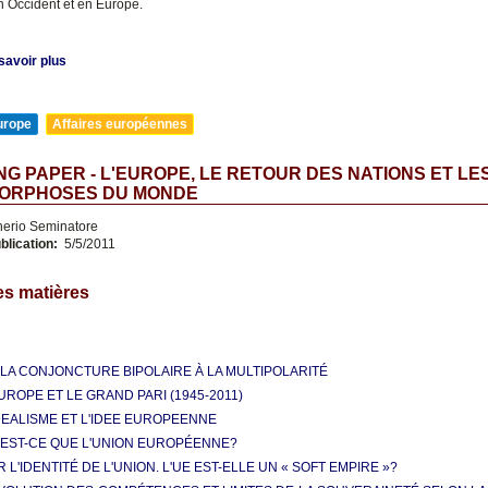
en Occident et en Europe.
savoir plus
urope
Affaires européennes
G PAPER - L'EUROPE, LE RETOUR DES NATIONS ET LE
ORPHOSES DU MONDE
nerio Seminatore
blication:
5/5/2011
es matières
 LA CONJONCTURE BIPOLAIRE À LA MULTIPOLARITÉ
UROPE ET LE GRAND PARI (1945-2011)
IDEALISME ET L'IDEE EUROPEENNE
'EST-CE QUE L'UNION EUROPÉENNE?
 L'IDENTITÉ DE L'UNION. L'UE EST-ELLE UN « SOFT EMPIRE »?