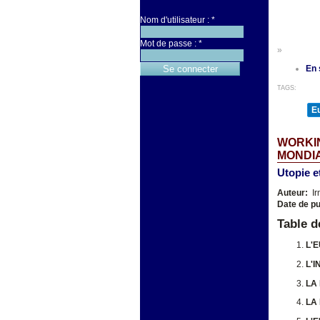
Nom d'utilisateur :
*
Mot de passe :
*
»
En 
TAGS:
E
WORKIN
MONDIA
Utopie e
Auteur:
Ir
Date de pu
Table d
L'
L'
LA
LA