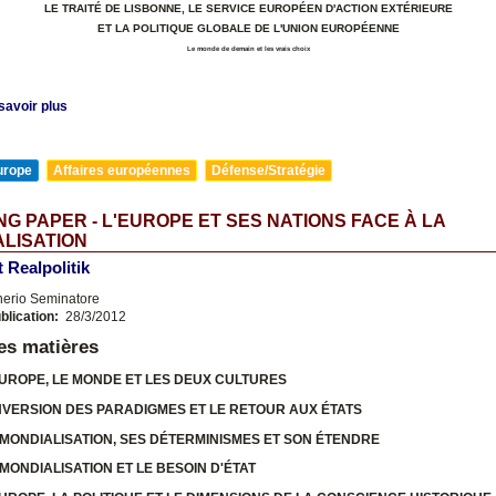
LE TRAITÉ DE LISBONNE, LE SERVICE EUROPÉEN D'ACTION EXTÉRIEURE
ET LA POLITIQUE GLOBALE DE L'UNION EUROPÉENNE
Le monde de demain et les vrais choix
savoir plus
urope
Affaires européennes
Défense/Stratégie
G PAPER - L'EUROPE ET SES NATIONS FACE À LA
LISATION
t Realpolitik
nerio Seminatore
blication:
28/3/2012
es matières
EUROPE, LE MONDE ET LES DEUX CULTURES
INVERSION DES PARADIGMES ET LE RETOUR AUX ÉTATS
 MONDIALISATION, SES DÉTERMINISMES ET SON ÉTENDRE
 MONDIALISATION ET LE BESOIN D'ÉTAT