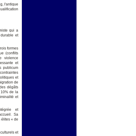
g, l'antique
alification
miste qui a
 durable et
trois formes
ue (conflits
e violence
essante et
us publicum
contraintes
litiques et
igration de
 des dégâts
n 10% de la
minalité et
ntégrée et
ccueil. Sa
 élites « de
ulturels et