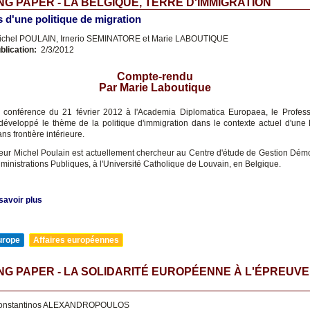
G PAPER - LA BELGIQUE, TERRE D'IMMIGRATION
 d'une politique de migration
chel POULAIN, Irnerio SEMINATORE et Marie LABOUTIQUE
blication:
2/3/2012
Compte-rendu
Par Marie Laboutique
 conférence du 21 février 2012 à l'Academia Diplomatica Europaea, le Profes
développé le thème de la politique d'immigration dans le contexte actuel d'une
ans frontière intérieure.
eur Michel Poulain est actuellement chercheur au Centre d'étude de Gestion Dé
ministrations Publiques, à l'Université Catholique de Louvain, en Belgique.
savoir plus
urope
Affaires européennes
G PAPER - LA SOLIDARITÉ EUROPÉENNE À L'ÉPREUVE
onstantinos ALEXANDROPOULOS