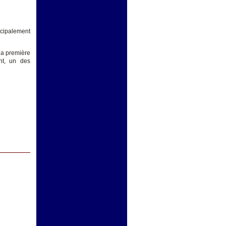
ncipalement
 la première
nt, un des