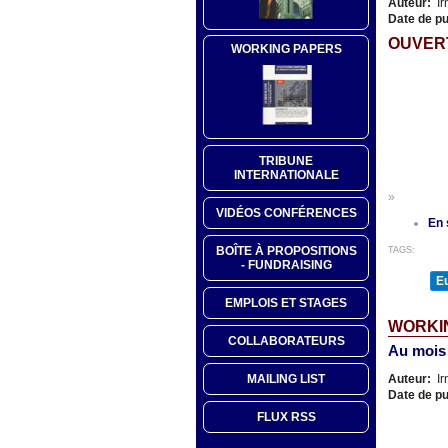
Auteur:
Ir
Date de pu
OUVER
WORKING PAPERS
TRIBUNE
INTERNATIONALE
»
VIDÉOS CONFÉRENCES
En 
BOÎTE À PROPOSITIONS
TAGS:
- FUNDRAISING
E
EMPLOIS ET STAGES
WORKIN
COLLABORATEURS
Au mois
Auteur:
Ir
MAILING LIST
Date de pu
FLUX RSS