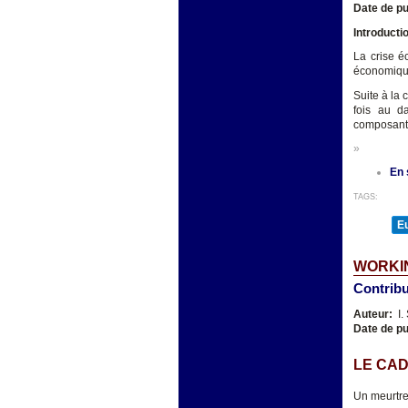
Date de pu
Introducti
La crise é
économique
Suite à la 
fois au d
composants
»
En 
TAGS:
E
WORKIN
Contribu
Auteur:
I.
Date de pu
LE CAD
Un meurtre 