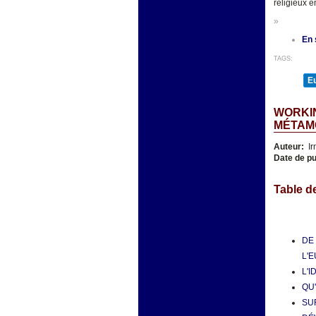
religieux 
»
En 
TAGS:
E
WORKIN
MÉTAM
Auteur:
Ir
Date de pu
Table d
DE
L'E
L'
QU
SUR