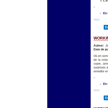
L'
»
En 
TAGS:
E
WORKIN
Auteur:
Je
Date de pu
Où en somm
de la cris
copie, an
surprises 
remettre en
»
En 
TAGS:
E