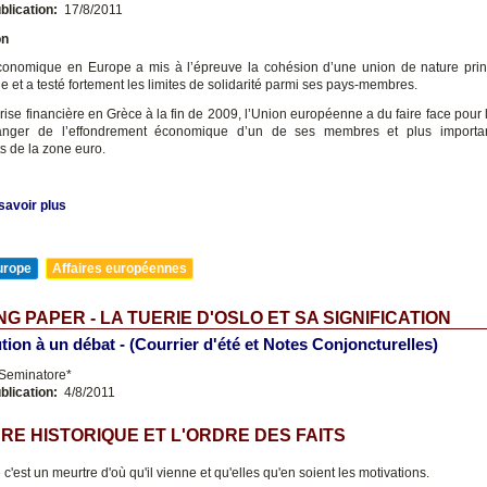
blication:
17/8/2011
on
conomique en Europe a mis à l’épreuve la cohésion d’une union de nature pri
 et a testé fortement les limites de solidarité parmi ses pays-membres.
crise financière en Grèce à la fin de 2009, l’Union européenne a du faire face pour
anger de l’effondrement économique d’un de ses membres et plus importa
 de la zone euro.
savoir plus
urope
Affaires européennes
G PAPER - LA TUERIE D'OSLO ET SA SIGNIFICATION
tion à un débat - (Courrier d'été et Notes Conjoncturelles)
 Seminatore*
blication:
4/8/2011
RE HISTORIQUE ET L'ORDRE DES FAITS
c'est un meurtre d'où qu'il vienne et qu'elles qu'en soient les motivations.