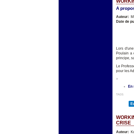
WORKIN
A propos
Auteur:
Mi
Date de pu
Lors d'une
Poulain a 
principe, s
Le Profess
pour les Ad
»
En 
TAGS:
E
WORKIN
CRISE
Auteur:
K