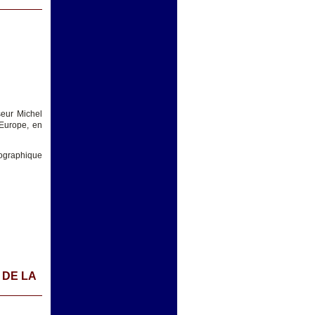
seur Michel
 Europe, en
mographique
 DE LA