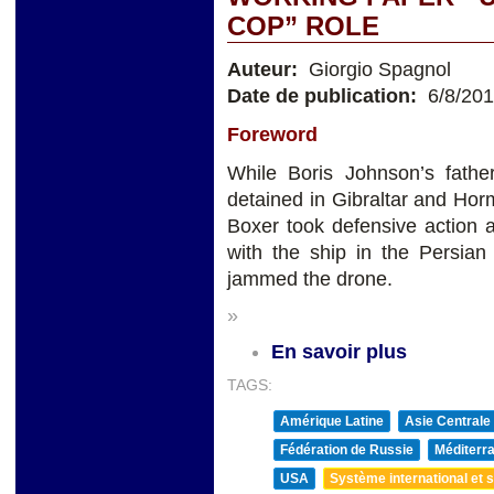
COP” ROLE
Auteur:
Giorgio Spagnol
Date de publication:
6/8/20
Foreword
While Boris Johnson’s fathe
detained in Gibraltar and Ho
Boxer took defensive action 
with the ship in the Persian
jammed the drone.
»
En savoir plus
TAGS:
Amérique Latine
Asie Centrale
Fédération de Russie
Méditerra
USA
Système international et st