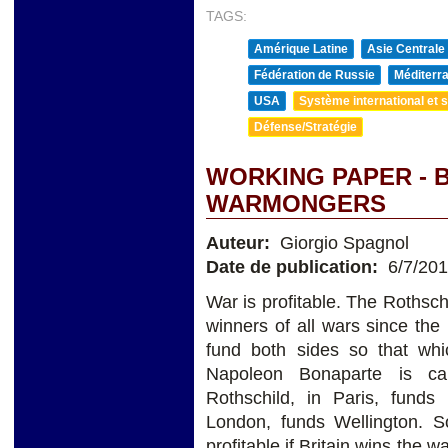
TAGS:
Amérique Latine
Asie Centrale
Fédération de Russie
Méditerra
USA
Système international et st
Défense/Stratégie
WORKING PAPER - 
WARMONGERS
Auteur:
Giorgio Spagnol
Date de publication:
6/7/20
War is profitable. The Rothsch
winners of all wars since th
fund both sides so that whic
Napoleon Bonaparte is cam
Rothschild, in Paris, funds
London, funds Wellington. So
profitable if Britain wins the w