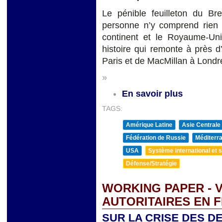
Le pénible feuilleton du Br
personne n’y comprend rien 
continent et le Royaume-Uni
histoire qui remonte à près 
Paris et de MacMillan à Londre
»
En savoir plus
TAGS:
Amérique Latine
Asie Centrale
Fédération de Russie
Méditerra
USA
Système international et st
Défense/Stratégie
WORKING PAPER - 
AUTORITAIRES EN 
SUR LA CRISE DES D