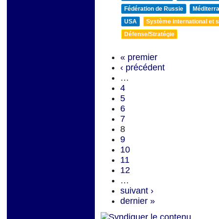
Fédération de Russie
Méditerra
USA
Système international et st
Défense/Stratégie
« premier
‹ précédent
…
4
5
6
7
8
9
10
11
12
…
suivant ›
dernier »