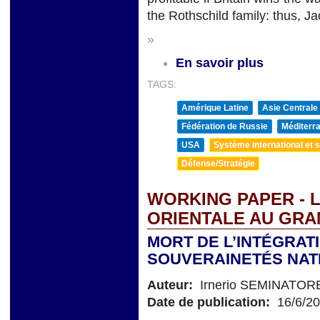
the Rothschild family: thus, J
»
En savoir plus
TAGS:
Amérique Latine
Asie Centrale
Fédération de Russie
Méditerra
USA
Système international et st
Défense/Stratégie
WORKING PAPER - 
ORIENTALE AU GR
MORT DE L’INTÉGRAT
SOUVERAINETÉS NAT
Auteur:
Irnerio SEMINATOR
Date de publication:
16/6/2