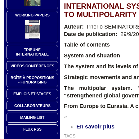
INTERNATIONAL S
TO MULTIPOLARITY
WORKING PAPERS
Auteur:
Irnerio SEMINATOR
Date de publication:
29/9/2
Table of contents
TRIBUNE
INTERNATIONALE
System and situation
The system and its levels o
VIDÉOS CONFÉRENCES
Strategic movements and ant
BOÎTE À PROPOSITIONS
- FUNDRAISING
The multipolar system. 
EMPLOIS ET STAGES
"strengthened global gover
From Europe to Eurasia. A c
COLLABORATEURS
»
MAILING LIST
En savoir plus
FLUX RSS
TAGS: