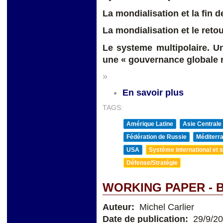
La mondialisation et la fin d
L
a mondialisation et le reto
Le systeme multipolaire. U
une « gouvernance globale 
»
En savoir plus
TAGS:
Amérique Latine
Asie Centrale
Fédération de Russie
Méditerra
USA
Système international et st
Défense/Stratégie
WORKING PAPER - B
Auteur:
Michel Carlier
Date de publication:
29/9/2