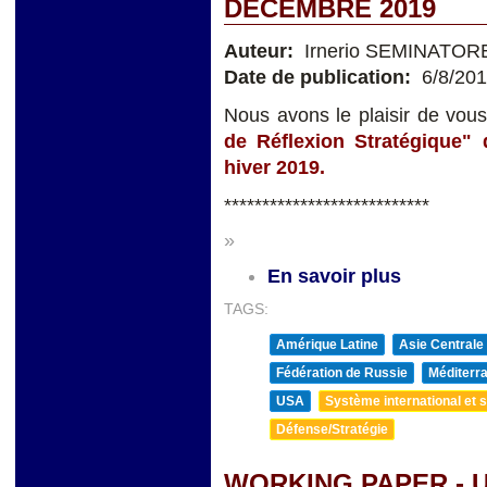
DÉCEMBRE 2019
Auteur:
Irnerio SEMINATOR
Date de publication:
6/8/20
Nous avons le plaisir de vo
de Réflexion Stratégique" 
hiver 2019.
***************************
»
En savoir plus
TAGS:
Amérique Latine
Asie Centrale
Fédération de Russie
Méditerra
USA
Système international et st
Défense/Stratégie
WORKING PAPER - 