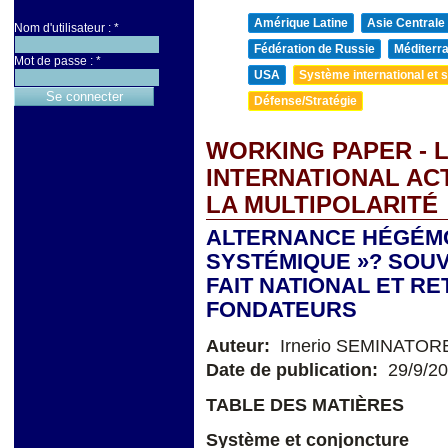
Amérique Latine
Asie Centrale
Nom d'utilisateur :
*
Fédération de Russie
Méditerra
Mot de passe :
*
USA
Système international et st
Défense/Stratégie
WORKING PAPER - 
INTERNATIONAL AC
LA MULTIPOLARITÉ
ALTERNANCE HÉGÉMO
SYSTÉMIQUE »? SOUV
FAIT NATIONAL ET R
FONDATEURS
Auteur:
Irnerio SEMINATOR
Date de publication:
29/9/2
TABLE DES MATIÈRES
Système et conjoncture