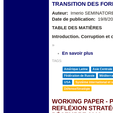
TRANSITION DES FOR
Auteur:
Irnerio SEMINATOR
Date de publication:
19/8/2
TABLE DES MATIÈRES
Introduction. Corruption et
»
En savoir plus
TAGS:
Amérique Latine
Asie Centrale
Fédération de Russie
Méditerra
USA
Système international et st
Défense/Stratégie
WORKING PAPER -
REFLÉXION STRATÉ