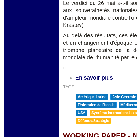
Le verdict du 26 mai a-t-il son
aux souverainetés nationale
d'ampleur mondiale contre l'or
Krastev)
Au delà des résultats, ces él
et un changement d'époque et 
triomphe planétaire de la dé
mondiale de l'humanité par le 
»
En savoir plus
TAGS:
Amérique Latine
Asie Centrale
Fédération de Russie
Méditerra
USA
Système international et st
Défense/Stratégie
WORKING PAPER - N