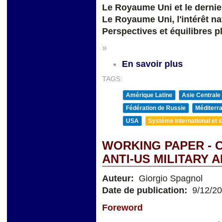
Le Royaume Uni et le derni
Le Royaume Uni, l'intérêt na
Perspectives et équilibres p
»
En savoir plus
TAGS:
Amérique Latine
Asie Centrale
Fédération de Russie
Méditerra
USA
Système international et st
WORKING PAPER - C
ANTI-US MILITARY 
Auteur:
Giorgio Spagnol
Date de publication:
9/12/2
Foreword