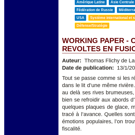
Amérique Latine
Asie Centrale
Fédération de Russie
Méditerra
USA
Système international et st
Défense/Stratégie
WORKING PAPER - 
REVOLTES EN FUSI
Auteur:
Thomas Flichy de La
Date de publication:
13/1/2
Tout se passe comme si les rév
dans le lit d’une même rivière
au delà ses rives brumeuses,
bien se refroidir aux abords d
quelques plaques de glace, ma
tracé à l’avance. Quelles son
émotions populaires, l’on trou
fiscalité.