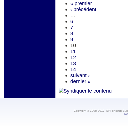
« premier
‹ précédent
…
6
7
8
9
10
11
12
13
14
suivant ›
dernier »
Copyright © 1998-2017 IERI (Institut Eur
Ne