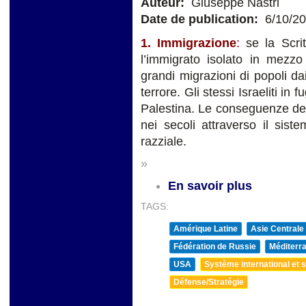
Auteur:
Giuseppe Nastri
Date de publication:
6/10/2
1. Immigrazione
:
se la Scri
l’immigrato isolato in mezzo
grandi migrazioni di popoli d
terrore. Gli stessi Israeliti in
Palestina. Le conseguenze dell
nei secoli attraverso il sis
razziale.
»
En savoir plus
TAGS:
Amérique Latine
Asie Centrale
Fédération de Russie
Méditerra
USA
Système international et st
Défense/Stratégie