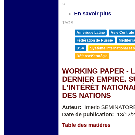
»
En savoir plus
TAGS:
Amérique Latine
Asie Centrale
Fédération de Russie
Méditerra
USA
Système international et st
Défense/Stratégie
WORKING PAPER - L
DERNIER EMPIRE. S
L’INTÉRÊT NATIONA
DES NATIONS
Auteur:
Irnerio SEMINATOR
Date de publication:
13/12/
Table des matières