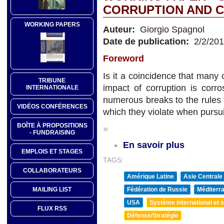
CORRUPTION AND C
WORKING PAPERS
Auteur:
Giorgio Spagnol
Date de publication:
2/2/20
Foreword
Is it a coincidence that many 
TRIBUNE
impact of corruption is corr
INTERNATIONALE
numerous breaks to the rules t
VIDÉOS CONFÉRENCES
which they violate when pursuin
BOÎTE À PROPOSITIONS
»
- FUNDRAISING
En savoir plus
EMPLOIS ET STAGES
TAGS:
COLLABORATEURS
Amérique Latine
Asie Centrale
Fédération de Russie
Méditerra
MAILING LIST
USA
Système international et st
FLUX RSS
Défense/Stratégie