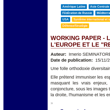
Amérique Latine
Asie Centrale
Fédération de Russie
Méditerra
USA
Système international et st
Défense/Stratégie
WORKING PAPER - L
L'EUROPE ET LE "
Auteur:
Irnerio SEMINATOR
Date de publication:
15/11/
Une folle orthodoxie diversitai
Elle prétend immuniser les espr
masquant les vrais enjeux, d
conjoncture, sous les images 
la droite, l'humanisme et les 
»