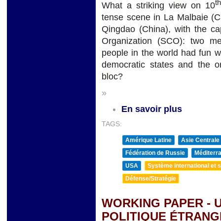
th
What a striking view on 10
tense scene in La Malbaie (C
Qingdao (China), with the c
Organization (SCO): two m
people in the world had fun w
democratic states and the o
bloc?
»
En savoir plus
TAGS:
Amérique Latine
Asie Centrale
Fédération de Russie
Méditerra
USA
Système international et st
Défense/Stratégie
WORKING PAPER - 
POLITIQUE ÉTRAN