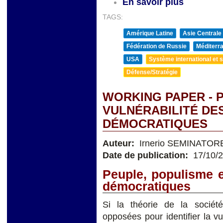
En savoir plus
TAGS:
Amérique Latine
Asie Centrale
Fédération de Russie
Méditerra
USA
Système international et st
Défense/Stratégie
WORKING PAPER - 
VULNÉRABILITÉ DE
DÉMOCRATIQUES
Auteur:
Irnerio SEMINATOR
Date de publication:
17/10/
Peuple, populisme e
démocratiques
Si la théorie de la socié
opposées pour identifier la v