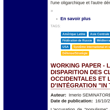
l'une oligarchique et l'autre d
»
En savoir plus
TAGS:
Amérique Latine
Asie Centrale
Fédération de Russie
Méditerra
USA
Système international et st
Défense/Stratégie
WORKING PAPER - L
DISPARITION DES 
OCCIDENTALES ET 
D’INTÉGRATION "IN
Auteur:
Irnerio SEMINATOR
Date de publication:
16/10/
L'accusation de "populisme" 