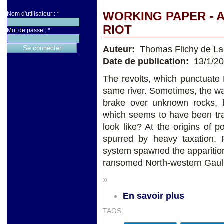
WORKING PAPER - 
Nom d'utilisateur :
*
RIOT
Mot de passe :
*
Auteur:
Thomas Flichy de La
Date de publication:
13/1/2
The revolts, which punctuate 
same river. Sometimes, the wa
brake over unknown rocks, b
which seems to have been tra
look like? At the origins of 
spurred by heavy taxation.
system spawned the appariti
ransomed North-western Gaul b
»
En savoir plus
TAGS: