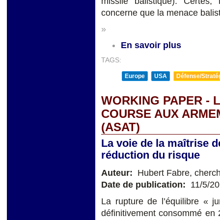
missile balistique). Certes
concerne que la menace balis
»
En savoir plus
TAGS:
Europe
USA
Défense/Straté
WORKING PAPER - 
COURSE AUX ARMEM
(ASAT)
La voie de la maîtrise 
réduction du risque
Auteur:
Hubert Fabre, cherch
Date de publication:
11/5/2
La rupture de l’équilibre « ju
définitivement consommé en 20