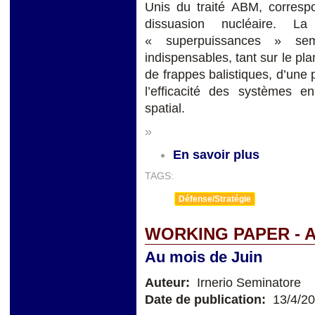
Unis du traité ABM, corresp
dissuasion nucléaire. L
« superpuissances » sem
indispensables, tant sur le pla
de frappes balistiques, d’une p
l’efficacité des systèmes 
spatial.
»
En savoir plus
TAGS:
Défense/Stratégie
WORKING PAPER - A
Au mois de Juin
Auteur:
Irnerio Seminatore
Date de publication:
13/4/2