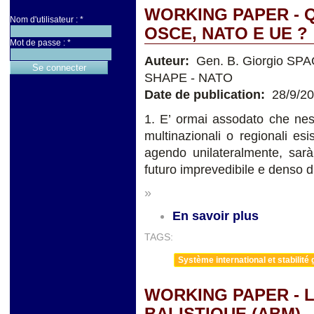
WORKING PAPER - 
Nom d'utilisateur :
*
OSCE, NATO E UE ?
Mot de passe :
*
Auteur:
Gen. B. Giorgio SPA
SHAPE - NATO
Date de publication:
28/9/2
1. E’ ormai assodato che ness
multinazionali o regionali es
agendo unilateralmente, sarà
futuro imprevedibile e denso di
»
En savoir plus
TAGS:
Système international et stabilité 
WORKING PAPER - L
BALISTIQUE (ABM)