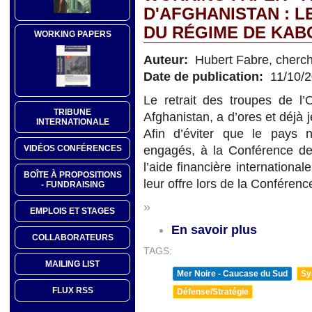
D'AFGHANISTAN : L
DU RÉGIME DE KAB
WORKING PAPERS
Auteur:
Hubert Fabre, cherch
Date de publication:
11/10/
Le retrait des troupes de l’
TRIBUNE
Afghanistan, a d’ores et déjà 
INTERNATIONALE
Afin d’éviter que le pays 
VIDÉOS CONFÉRENCES
engagés, à la Conférence d
l’aide financière international
BOÎTE À PROPOSITIONS
leur offre lors de la Conférenc
- FUNDRAISING
»
EMPLOIS ET STAGES
En savoir plus
COLLABORATEURS
TAGS:
MAILING LIST
Mer Noire - Caucase du Sud
Sy
FLUX RSS
Défense/Stratégie