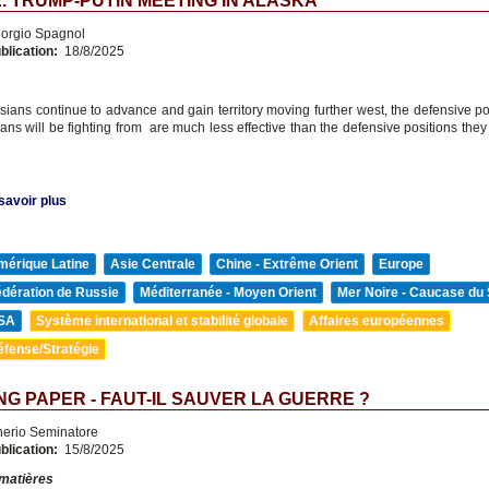
. TRUMP-PUTIN MEETING IN ALASKA
orgio Spagnol
blication:
18/8/2025
sians continue to advance and gain territory moving further west, the defensive pos
ians will be fighting from are much less effective than the defensive positions the
savoir plus
mérique Latine
Asie Centrale
Chine - Extrême Orient
Europe
édération de Russie
Méditerranée - Moyen Orient
Mer Noire - Caucase du
SA
Système international et stabilité globale
Affaires européennes
éfense/Stratégie
G PAPER - FAUT-IL SAUVER LA GUERRE ?
nerio Seminatore
blication:
15/8/2025
 matières