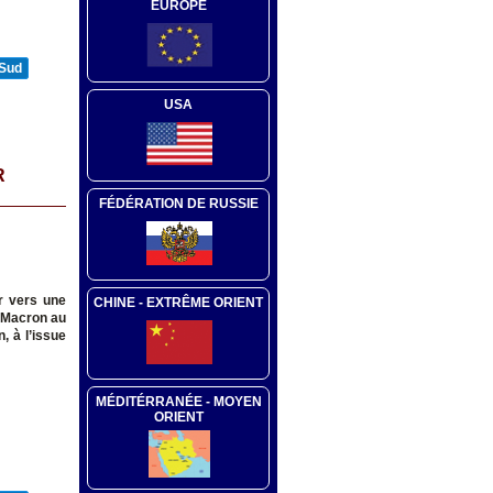
EUROPE
 Sud
USA
R
FÉDÉRATION DE RUSSIE
er vers une
CHINE - EXTRÊME ORIENT
E.Macron au
, à l’issue
MÉDITÉRRANÉE - MOYEN
ORIENT