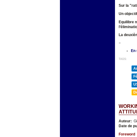
Sur la "ra
Un objecti
Equilibre 
l’éliminat
La deuxièm
»
En 
TAGS:
A
F
U
D
WORKIN
ATTITU
Auteur:
Gi
Date de pu
Foreword