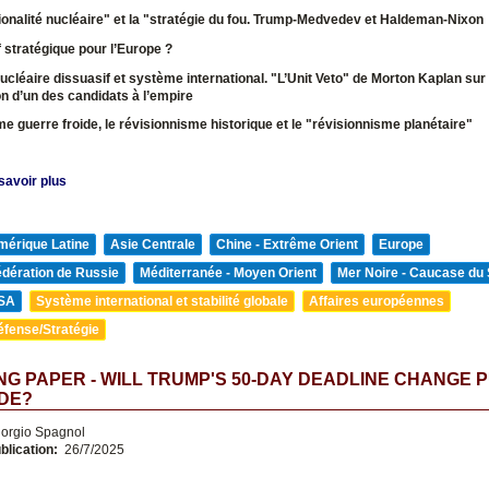
tionalité nucléaire" et la "stratégie du fou. Trump-Medvedev et Haldeman-Nixo
f stratégique pour l’Europe ?
nucléaire dissuasif et système international. "L’Unit Veto" de Morton Kaplan sur
ion d’un des candidats à l’empire
e guerre froide, le révisionnisme historique et le "révisionnisme planétaire"
savoir plus
mérique Latine
Asie Centrale
Chine - Extrême Orient
Europe
édération de Russie
Méditerranée - Moyen Orient
Mer Noire - Caucase du
SA
Système international et stabilité globale
Affaires européennes
éfense/Stratégie
G PAPER - WILL TRUMP'S 50-DAY DEADLINE CHANGE P
DE?
orgio Spagnol
blication:
26/7/2025