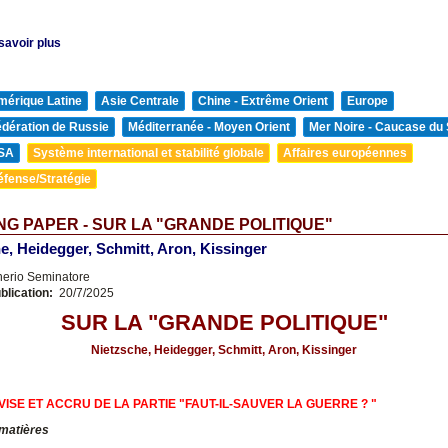
savoir plus
mérique Latine
Asie Centrale
Chine - Extrême Orient
Europe
édération de Russie
Méditerranée - Moyen Orient
Mer Noire - Caucase du
SA
Système international et stabilité globale
Affaires européennes
éfense/Stratégie
G PAPER - SUR LA "GRANDE POLITIQUE"
e, Heidegger, Schmitt, Aron, Kissinger
nerio Seminatore
blication:
20/7/2025
SUR LA "GRANDE POLITIQUE"
Nietzsche, Heidegger, Schmitt, Aron, Kissinger
VISE ET ACCRU DE LA PARTIE "FAUT-IL-SAUVER LA GUERRE ? "
 matières