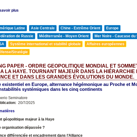
savoir plus
mérique Latine
Asie Centrale
Chine - Extrême Orient
Europe
édération de Russie
Méditerranée - Moyen Orient
Mer Noire - Caucase du
SA
Système international et stabilité globale
Affaires européennes
éfense/Stratégie
G PAPER - ORDRE GEOPOLITIQUE MONDIAL ET SOMME
 A LA HAYE. TOURNANT MAJEUR DANS LA HIÉRARCHIE
NCE ET DANS LES GRANDES ÉVOLUTIONS DU MONDE.
e existentiel en Europe, alternance hégémonique au Proche et M
instabilités systémiques dans les cinq continents
nerio Seminatore
blication:
20/7/2025
matières
t géopolitique majeur à la Haye
e organisation dépassée ?
ce différenciée et encadrement dans l’Alliance