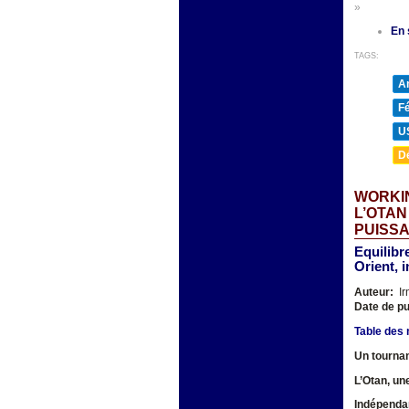
»
En 
TAGS:
A
F
U
D
WORKIN
L’OTAN
PUISSA
Equilibr
Orient, 
Auteur:
Ir
Date de pu
Table des 
Un tournan
L’Otan, un
Indépendan