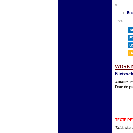
»
En 
TAGS:
A
F
U
D
WORKIN
Nietzsch
Auteur:
Ir
Date de pu
TEXTE RE
Table des