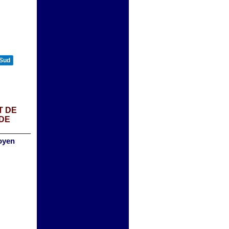
 Sud
T DE
 DE
oyen