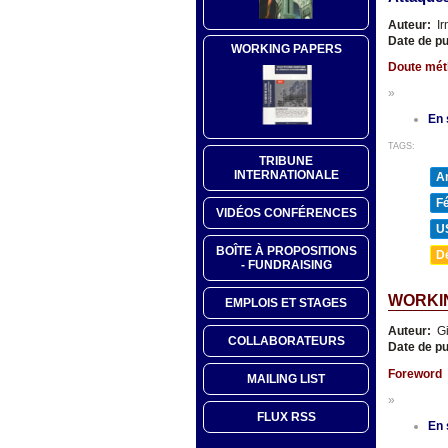
Auteur:
Ir
Date de pu
WORKING PAPERS
Doute méth
»
En 
TAGS:
TRIBUNE
INTERNATIONALE
A
F
VIDÉOS CONFÉRENCES
U
BOÎTE À PROPOSITIONS
D
- FUNDRAISING
WORKIN
EMPLOIS ET STAGES
Auteur:
Gi
COLLABORATEURS
Date de pu
Foreword
MAILING LIST
»
FLUX RSS
En 