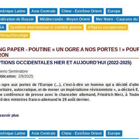
mérique Latine
Asie Centrale
Chine - Extrême Orient
Europe
édération de Russie
Méditerranée - Moyen Orient
Mer Noire - Caucase du
SA
Système international et stabilité globale
Affaires européennes
éfense/Stratégie
G PAPER - POUTINE « UN OGRE A NOS PORTES ! » POU
RON
TIONS OCCIDENTALES HIER ET AUJOURD’HUI (2022-2025)
nerio Seminatore
blication:
2/9/2025
un ogre aux portes de l’Europe
(…), c’est-à-dire un homme qui a décidé d’all
oritaire, autocratique, et de mener un impérialisme révisionniste », a-déclaré 
e conférence de presse avec le chancelier allemand, Friedrich Merz, à Toulon
il des ministres franco-allemand le 29 août dernier.
savoir plus
mérique Latine
Asie Centrale
Chine - Extrême Orient
Europe