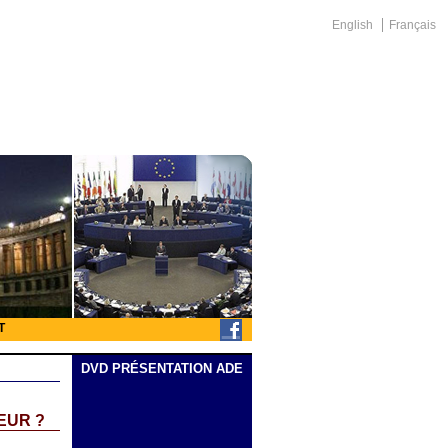
English
Français
T
DVD PRÉSENTATION ADE
EUR ?