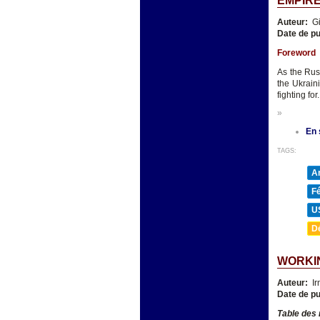
EMPIRE
Auteur:
Gi
Date de pu
Foreword
As the Rus
the Ukrain
fighting for.
»
En 
TAGS:
A
F
U
D
WORKIN
Auteur:
Ir
Date de pu
Table des