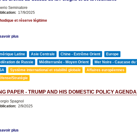
nerio Seminatore
blication:
17/9/2025
odique et réserve légitime
savoir plus
mérique Latine
Asie Centrale
Chine - Extrême Orient
Europe
édération de Russie
Méditerranée - Moyen Orient
Mer Noire - Caucase du
SA
Système international et stabilité globale
Affaires européennes
éfense/Stratégie
G PAPER - TRUMP AND HIS DOMESTIC POLICY AGENDA
orgio Spagnol
blication:
2/9/2025
savoir plus