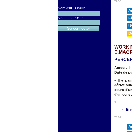
TAGS:
Nom d'utilisateur :
*
A
Mot de passe :
*
F
U
D
WORKIN
E.MAC
PERCEP
Auteur:
Ir
Date de pu
« Il y a 
dérive aut
cours d’un
d’un conse
»
En 
TAGS:
A