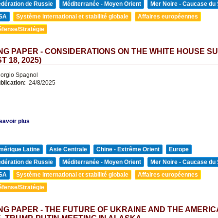
édération de Russie
Méditerranée - Moyen Orient
Mer Noire - Caucase du
SA
Système international et stabilité globale
Affaires européennes
éfense/Stratégie
G PAPER - CONSIDERATIONS ON THE WHITE HOUSE S
 18, 2025)
orgio Spagnol
blication:
24/8/2025
savoir plus
mérique Latine
Asie Centrale
Chine - Extrême Orient
Europe
édération de Russie
Méditerranée - Moyen Orient
Mer Noire - Caucase du
SA
Système international et stabilité globale
Affaires européennes
éfense/Stratégie
G PAPER - THE FUTURE OF UKRAINE AND THE AMERI