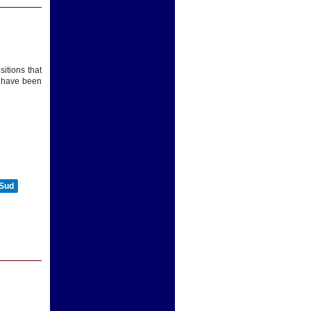
itions that
y have been
 Sud