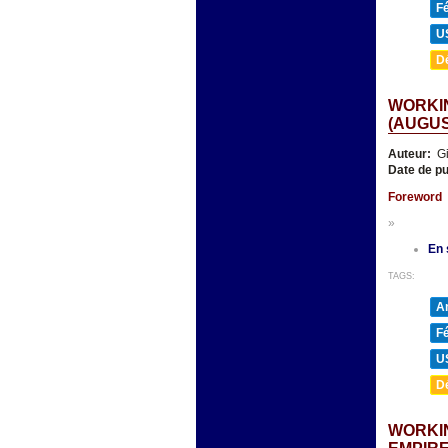
F
U
D
WORKIN
(AUGUST
Auteur:
Gi
Date de pu
Foreword
»
En 
TAGS:
A
F
U
D
WORKIN