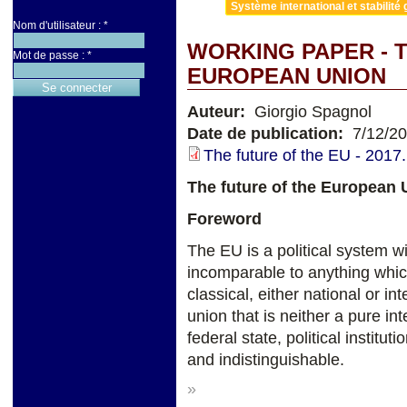
Système international et stabilité 
Nom d'utilisateur :
*
WORKING PAPER - 
Mot de passe :
*
EUROPEAN UNION
Auteur:
Giorgio Spagnol
Date de publication:
7/12/2
The future of the EU - 2017.
The future of the European 
Foreword
The EU is a political system w
incomparable to anything whic
classical, either national or i
union that is neither a pure i
federal state, political insti
and indistinguishable.
»