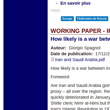
En savoir plus
TAGS:
Europe
Fédération de Russie
WORKING PAPER - I
How likely is a war bet
Auteur:
Giorgio Spagnol
Date de publication:
17/11/
Iran and Saudi Arabia.pdf
How likely is a war between I
Foreword
Are Iran and Saudi Arabia goin
proxy – all over the region. R
quickly deteriorated in Januar
Shiite cleric Nimr al-Nimi but 
Iran's Islamic Revolution in 1