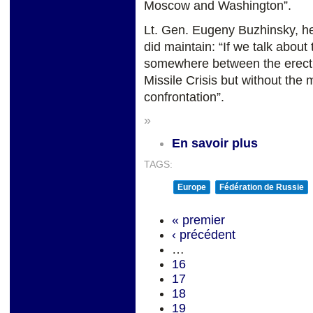
Moscow and Washington”.
Lt. Gen. Eugeny Buzhinsky, h
did maintain: “If we talk about
somewhere between the erecti
Missile Crisis but without th
confrontation”.
»
En savoir plus
TAGS:
Europe
Fédération de Russie
« premier
‹ précédent
…
16
17
18
19