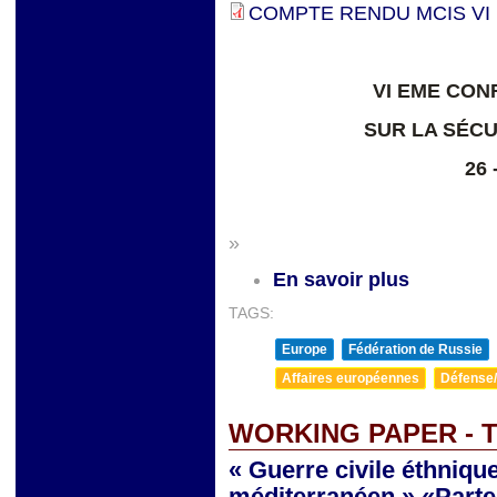
COMPTE RENDU MCIS VI 
VI EME CO
SUR LA SÉCU
26 
»
En savoir plus
TAGS:
Europe
Fédération de Russie
Affaires européennes
Défense/
WORKING PAPER - 
« Guerre civile éthnique
méditerranéen » «Parten