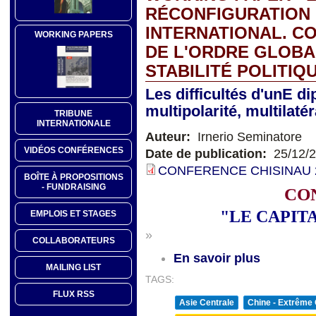
RÉCONFIGURATION
INTERNATIONAL. C
WORKING PAPERS
DE L'ORDRE GLOBA
STABILITÉ POLITIQ
Les difficultés d'unE di
multipolarité, multilat
TRIBUNE
INTERNATIONALE
Auteur:
Irnerio Seminatore
VIDÉOS CONFÉRENCES
Date de publication:
25/12/
CONFERENCE CHISINAU 20
BOÎTE À PROPOSITIONS
- FUNDRAISING
CO
"LE CAPIT
EMPLOIS ET STAGES
»
COLLABORATEURS
En savoir plus
MAILING LIST
TAGS:
FLUX RSS
Asie Centrale
Chine - Extrême 