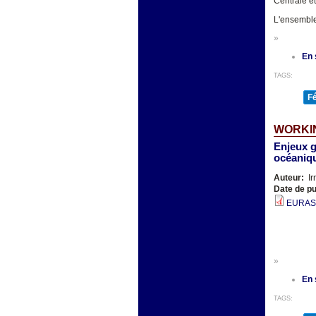
Centrale et
L'ensemble
»
En 
TAGS:
F
WORKIN
Enjeux g
océaniq
Auteur:
Ir
Date de pu
EURASI
»
En 
TAGS: