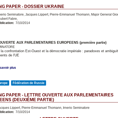
G PAPER - DOSSIER UKRAINE
nerio Seminatore, Jacques Lippert, Pierre-Emmanuel Thomann, Major General Gio
ubert Fabre,
blication:
7/10/2014
OUVERTE AUX PARLEMENTAIRES EUROPEENS (première partie)
EMINATORE
, la confrontation Est-Ouest et la démocratie impériale : paradoxes et ambiguï
ments de l'UE
savoir plus
urope
Fédération de Russie
NG PAPER - LETTRE OUVERTE AUX PARLEMENTAIRES
ENS (DEUXIÈME PARTIE)
cques Lippert, Pierre-Emmanuel Thomann, Irnerio Seminatore
blication:
7/10/2014