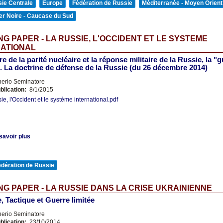
ie Centrale
Europe
Fédération de Russie
Méditerranée - Moyen Orient
er Noire - Caucase du Sud
G PAPER - LA RUSSIE, L'OCCIDENT ET LE SYSTEME
NATIONAL
e de la parité nucléaire et la réponse militaire de la Russie, la "
. La doctrine de défense de la Russie (du 26 décembre 2014)
nerio Seminatore
blication:
8/1/2015
ie, l'Occident et le système international.pdf
savoir plus
édération de Russie
G PAPER - LA RUSSIE DANS LA CRISE UKRAINIENNE
e, Tactique et Guerre limitée
nerio Seminatore
blication:
23/10/2014