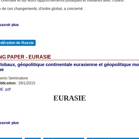
 Orientale et sur leurs rapprochements politiques et militaires avec l'Ouest.
 de ces changements, d'ordre global, a concerné :
savoir plus
édération de Russie
G PAPER - EURASIE
lobaux, géopolitique continentale eurasienne et géopolitique mo
ue
nerio Seminatore
blication:
29/1/2015
E .pdf
EURASIE
savoir plus