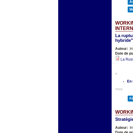
As
M
WORKIN
INTER
La ruptur
hybride"
Auteur:
Ir
Date de pu
La Russ
»
En 
TAGS:
F
WORKIN
Stratégi
Auteur:
Ir
Date de pu