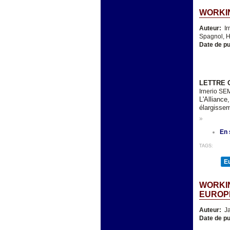
WORKIN
Auteur:
Ir
Spagnol, H
Date de pu
LETTRE 
Irnerio S
L'Alliance
élargisse
»
En 
TAGS:
E
WORKI
EUROPE
Auteur:
Ja
Date de pu