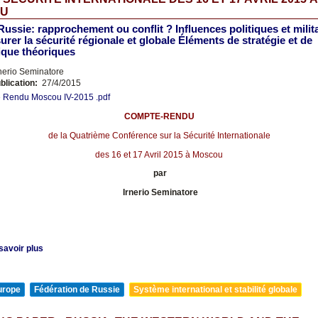
U
ussie: rapprochement ou conflit ? Influences politiques et milit
urer la sécurité régionale et globale Éléments de stratégie et de
ique théoriques
nerio Seminatore
blication:
27/4/2015
 Rendu Moscou IV-2015 .pdf
COMPTE-RENDU
de la Quatrième Conférence sur la Sécurité Internationale
des 16 et 17 Avril 2015 à Moscou
par
Irnerio Seminatore
savoir plus
urope
Fédération de Russie
Système international et stabilité globale