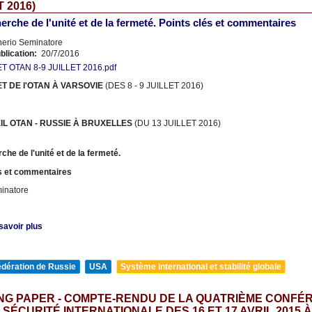
 2016)
herche de l'unité et de la fermeté. Points clés et commentaires
nerio Seminatore
blication:
20/7/2016
 OTAN 8-9 JUILLET 2016.pdf
T DE l'OTAN
À VARSOVIE
(DES 8 - 9 JUILLET 2016)
IL OTAN - RUSSIE
À BRUXELLES
(DU 13 JUILLET 2016)
che de l'unité et de la fermeté.
és et commentaires
minatore
savoir plus
édération de Russie
USA
Système international et stabilité globale
NG PAPER - COMPTE-RENDU DE LA QUATRIÈME CONFÉ
 SÉCURITÉ INTERNATIONALE DES 16 ET 17 AVRIL 2015 À