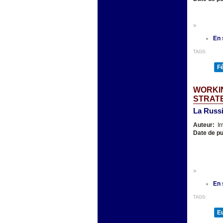
»
En 
TAGS:
F
WORKI
STRAT
La Russi
Auteur:
Ir
Date de pu
»
En 
TAGS:
E