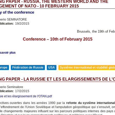
G PAPER - RUSSIA, THE WESTERN WORLD AND THE
EMENT OF NATO - 10 FEBRUARY 2015
 of the conference
nerio SEMINATORE
blication:
19/2/2015
Brussels, the 19th of Fe
Conference – 10th of February 2015
savoir plus
urope
Fédération de Russie
USA
Système international et stabilité glob
G PAPER - LA RUSSIE ET LES ELARGISSEMENTS DE L'
nerio Seminatore
blication:
17/2/2015
ie et les élargissement de l'OTAN.pdf
ctives ouvertes dans les années 1990 par la
refonte du système internationa
 l'effondrement de l'Union Soviétique et l'amputation géopolitique qui s’ensuivit, 
de changements majeures influant sur les parcours politiques internes des pays 