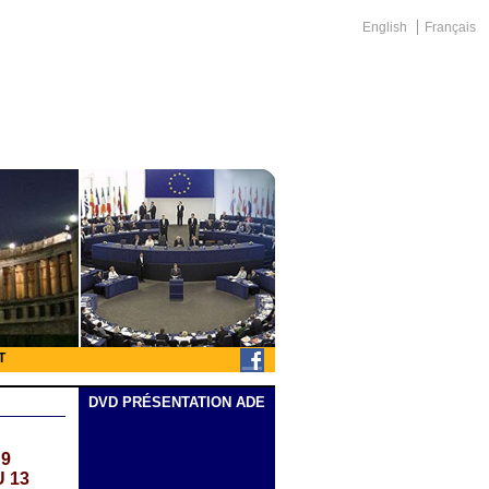
English
Français
T
DVD PRÉSENTATION ADE
 9
U 13