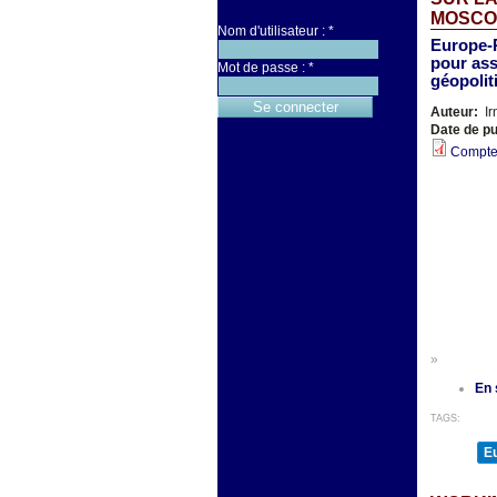
MOSCO
Nom d'utilisateur :
*
Europe-R
pour ass
Mot de passe :
*
géopolit
Auteur:
Ir
Date de pu
Compte
»
En 
TAGS:
E