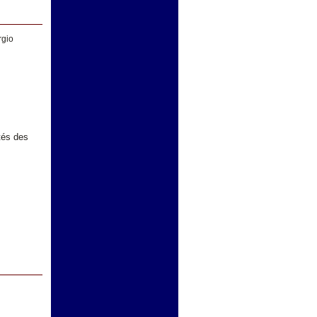
rgio
tés des