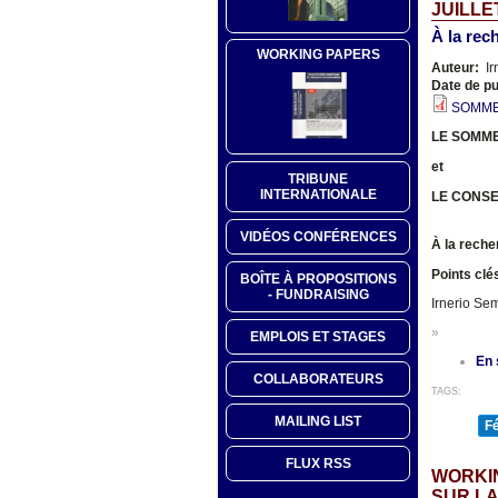
JUILLET
À la rec
WORKING PAPERS
Auteur:
Ir
Date de pu
SOMMET
LE SOMME
et
TRIBUNE
INTERNATIONALE
LE CONSE
VIDÉOS CONFÉRENCES
À la recher
Points cl
BOÎTE À PROPOSITIONS
- FUNDRAISING
Irnerio Se
»
EMPLOIS ET STAGES
En 
COLLABORATEURS
TAGS:
MAILING LIST
F
FLUX RSS
WORKI
SUR LA