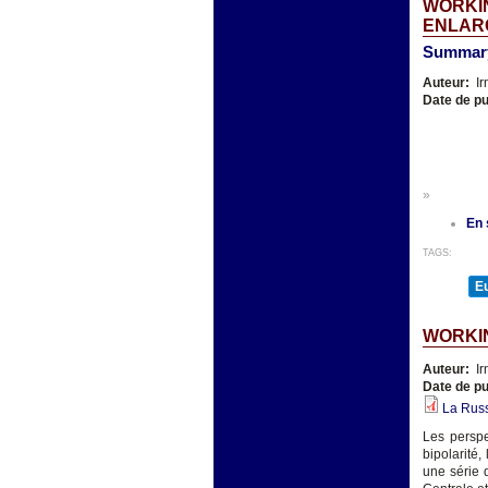
WORKIN
ENLARG
Summary
Auteur:
Ir
Date de pu
»
En 
TAGS:
E
WORKIN
Auteur:
Ir
Date de pu
La Russ
Les perspe
bipolarité,
une série 