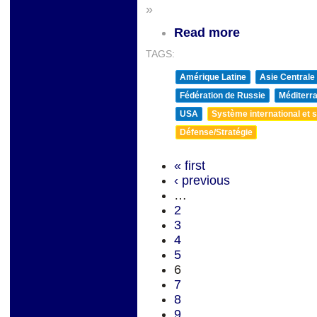
»
Read more
TAGS:
Amérique Latine
Asie Centrale
Fédération de Russie
Méditerra
USA
Système international et st
Défense/Stratégie
« first
‹ previous
…
2
3
4
5
6
7
8
9