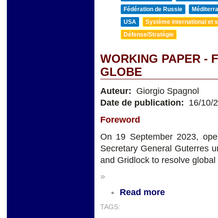
Fédération de Russie
Méditerra
USA
Système international et st
Défense/Stratégie
WORKING PAPER - 
GLOBE
Auteur:
Giorgio Spagnol
Date de publication:
16/10/
Foreword
On 19 September 2023, ope
Secretary General Guterres 
and Gridlock to resolve global
»
Read more
TAGS: