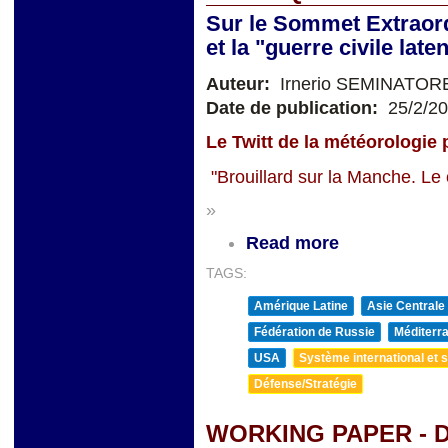
Sur le Sommet Extraord
et la "guerre civile lat
Auteur:
Irnerio SEMINATOR
Date de publication:
25/2/2
Le Twitt de la météorologie p
"Brouillard sur la Manche. Le c
»
Read more
TAGS:
Amérique Latine
Asie Centrale
Fédération de Russie
Méditerra
USA
Système international et st
Défense/Stratégie
WORKING PAPER - D