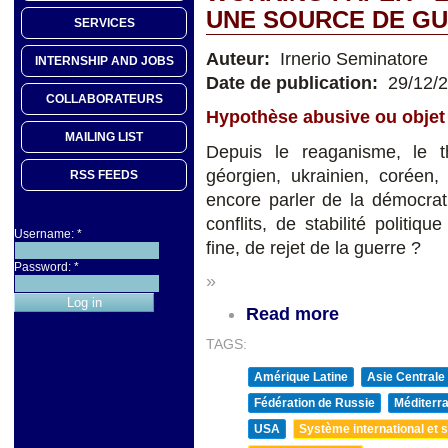
UNE SOURCE DE GU
SERVICES
Auteur:
Irnerio Seminatore
INTERNSHIP AND JOBS
Date de publication:
29/12/
COLLABORATEURS
Hypothèse abusive ou objet 
MAILING LIST
Depuis le reaganisme, le t
géorgien, ukrainien, coréen,
RSS FEEDS
encore parler de la démocrat
conflits, de stabilité politiq
Username:
*
fine, de rejet de la guerre ?
Password:
*
»
Read more
TAGS:
Amérique Latine
Asie Centrale
Fédération de Russie
Méditerra
USA
Système international et st