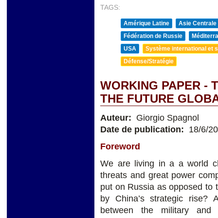
TAGS:
Amérique Latine
Asie Centrale
Fédération de Russie
Méditerra
USA
Système international et st
Défense/Stratégie
WORKING PAPER - 
THE FUTURE GLOB
Auteur:
Giorgio Spagnol
Date de publication:
18/6/2
Foreword
We are living in a a world ch
threats and great power com
put on Russia as opposed to 
by China’s strategic rise?
between the military and 