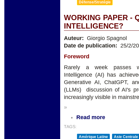
Défense/Stratégie
WORKING PAPER - Q
INTELLIGENCE?
Auteur:
Giorgio Spagnol
Date de publication:
25/2/2
Foreword
Rarely a week passes wit
Intelligence (AI) has achieve
Generative AI, ChatGPT, a
(LLMs) discussion of AI's pro
increasingly visible in mainst
»
Read more
TAGS:
Amérique Latine
Asie Centrale