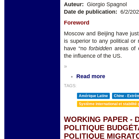
Auteur:
Giorgio Spagnol
Date de publication:
6/2/20
Foreword
Moscow and Beijing have just a
is superior to any political or
have “no
forbidden
areas of 
the influence of the US.
»
Read more
TAGS:
Amérique Latine
Chine - Extrê
Système international et stabilité 
WORKING PAPER - 
POLITIQUE BUDGÉTA
POLITIQUE MIGRAT