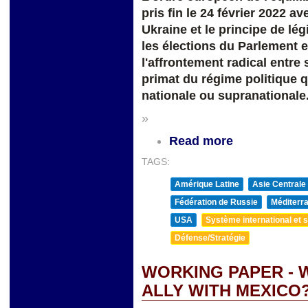
pris fin le 24 février 2022 av
Ukraine et le principe de lég
les élections du Parlement 
l'affrontement radical entre 
primat du régime politique q
nationale ou supranationale
»
Read more
TAGS:
Amérique Latine
Asie Centrale
Fédération de Russie
Méditerra
USA
Système international et st
Défense/Stratégie
WORKING PAPER - W
ALLY WITH MEXICO