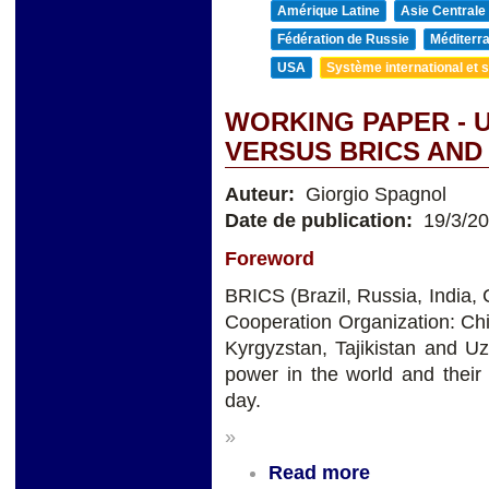
Amérique Latine
Asie Centrale
Fédération de Russie
Méditerra
USA
Système international et st
WORKING PAPER - 
VERSUS BRICS AND
Auteur:
Giorgio Spagnol
Date de publication:
19/3/2
Foreword
BRICS (Brazil, Russia, India,
Cooperation Organization: Chi
Kyrgyzstan, Tajikistan and 
power in the world and their
day.
»
Read more