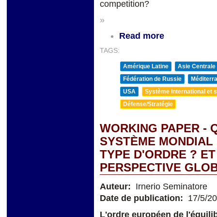
competition?
»
Read more
TAGS:
Amérique Latine
Asie Centrale
Fédération de Russie
Méditerra
USA
Système international et st
Défense/Stratégie
WORKING PAPER - 
SYSTÈME MONDIAL 
TYPE D'ORDRE ? E
PERSPECTIVE GLOB
Auteur:
Irnerio Seminatore
Date de publication:
17/5/2
L'ordre européen de l'équilib