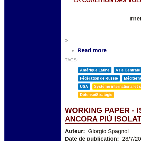
LA COALITION DES VOL
Irne
»
Read more
TAGS:
Amérique Latine
Asie Centrale
Fédération de Russie
Méditerra
USA
Système international et st
Défense/Stratégie
WORKING PAPER - 
ANCORA PIÙ ISOLAT
Auteur:
Giorgio Spagnol
Date de publication:
28/7/2