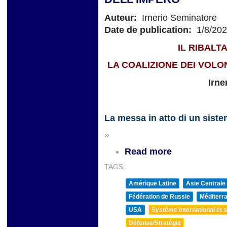
Auteur:
Irnerio Seminatore
Date de publication:
1/8/20
IL RIBAL
LA COALIZIONE DEI VOLO
Irne
La messa in atto di un sist
»
Read more
TAGS:
Amérique Latine
Asie Centrale
Fédération de Russie
Méditerra
USA
Système international et st
Défense/Stratégie