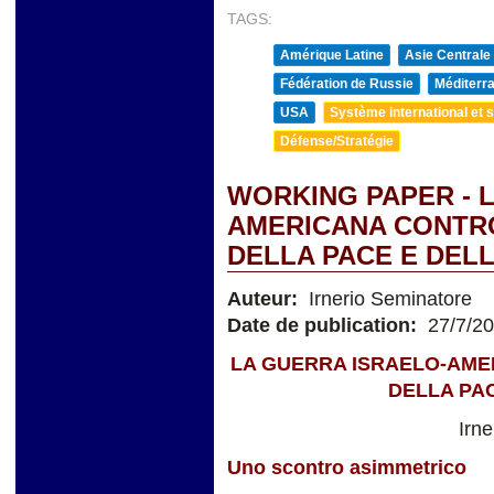
TAGS:
Amérique Latine
Asie Centrale
Fédération de Russie
Méditerra
USA
Système international et st
Défense/Stratégie
WORKING PAPER - 
AMERICANA CONTRO 
DELLA PACE E DEL
Auteur:
Irnerio Seminatore
Date de publication:
27/7/2
LA GUERRA ISRAELO-AMER
DELLA PA
Irn
Uno scontro asimmetrico