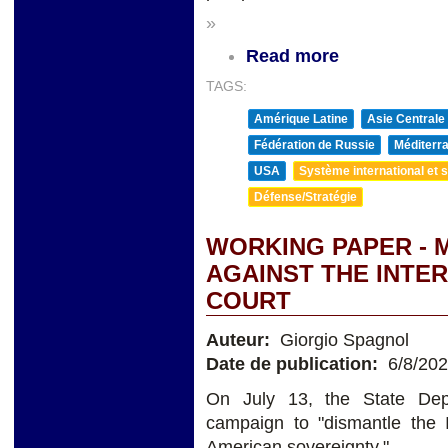
»
Read more
TAGS:
Amérique Latine
Asie Centrale
Fédération de Russie
Méditerra
USA
Système international et st
Défense/Stratégie
WORKING PAPER - 
AGAINST THE INTE
COURT
Auteur:
Giorgio Spagnol
Date de publication:
6/8/20
On July 13, the State Depa
campaign to "dismantle the I
American sovereignty."