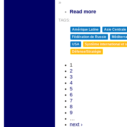
»
Read more
TAGS:
Amérique Latine
Asie Centrale
Fédération de Russie
Méditerra
USA
Système international et st
Défense/Stratégie
1
2
3
4
5
6
7
8
9
…
next ›