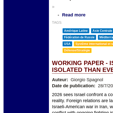
»
Read more
TAGS:
Amérique Latine
Asie Centrale
Fédération de Russie
Méditerra
USA
Système international et st
Défense/Stratégie
WORKING PAPER - 
ISOLATED THAN EV
Auteur:
Giorgio Spagnol
Date de publication:
28/7/2
2026 sees Israel confront a c
reality. Foreign relations are 
Israeli-American war in Iran, 
conflict with ongoing fighting