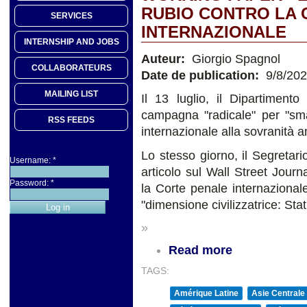
RUBIO CONTRO LA 
SERVICES
INTERNAZIONALE
INTERNSHIP AND JOBS
Auteur:
Giorgio Spagnol
COLLABORATEURS
Date de publication:
9/8/20
MAILING LIST
Il 13 luglio, il Dipartiment
campagna "radicale" per "sma
RSS FEEDS
internazionale alla sovranità 
Lo stesso giorno, il Segretar
Username:
*
articolo sul Wall Street Journ
Password:
*
la Corte penale internazional
"dimensione civilizzatrice: Sta
»
Read more
TAGS:
Amérique Latine
Asie Centrale