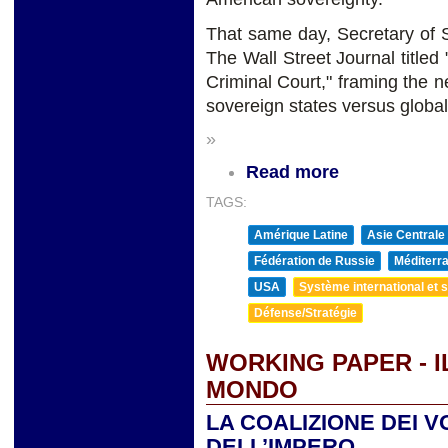
That same day, Secretary of S
The Wall Street Journal titled
Criminal Court," framing the n
sovereign states versus global
»
Read more
TAGS:
Amérique Latine
Asie Centrale
Fédération de Russie
Méditerra
USA
Système international et st
Défense/Stratégie
WORKING PAPER - 
MONDO
LA COALIZIONE DEI V
DELL’IMPERO