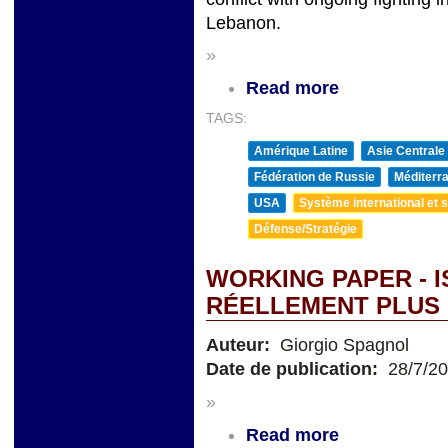
Lebanon.
»
Read more
TAGS:
Amérique Latine
Asie Centrale
Fédération de Russie
Méditerra
USA
Système international et st
Défense/Stratégie
WORKING PAPER - I
RÉELLEMENT PLUS 
Auteur:
Giorgio Spagnol
Date de publication:
28/7/2
»
Read more