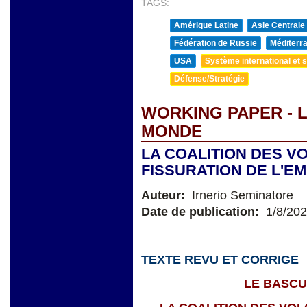
TAGS:
Amérique Latine
Asie Centrale
Fédération de Russie
Méditerra
USA
Système international et st
Défense/Stratégie
WORKING PAPER - 
MONDE
LA COALITION DES V
FISSURATION DE L'E
Auteur:
Irnerio Seminatore
Date de publication:
1/8/20
TEXTE REVU ET CORRIGE
LE BASC