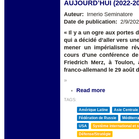
AUJOURD’HUI (2022-20
Auteur:
Irnerio Seminatore
Date de publication:
2/9/20
« Il y a un ogre aux portes 
qui a décidé d’aller vers une
mener un impérialisme rév
cours d’une conférence de
Friedrich Merz, à Toulon, 
franco-allemand le 29 août d
»
Read more
TAGS:
Amérique Latine
Asie Centrale
Fédération de Russie
Méditerra
USA
Système international et st
Défense/Stratégie