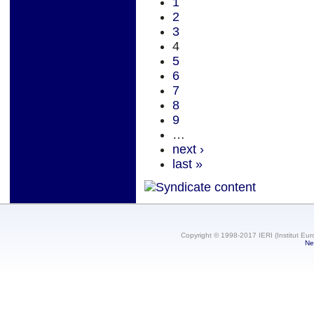
1
2
3
4
5
6
7
8
9
…
next ›
last »
Copyright © 1998-2017 IERI (Institut Eur
Ne