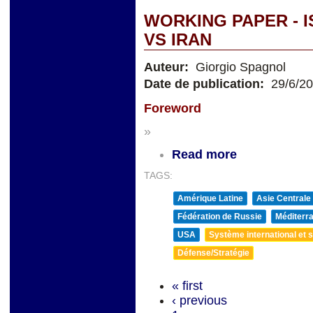
WORKING PAPER - I
VS IRAN
Auteur:
Giorgio Spagnol
Date de publication:
29/6/2
Foreword
»
Read more
TAGS:
Amérique Latine
Asie Centrale
Fédération de Russie
Méditerra
USA
Système international et st
Défense/Stratégie
« first
‹ previous