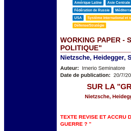
Amérique Latine
Asie Centrale
Fédération de Russie
Méditerra
USA
Système international et st
Défense/Stratégie
WORKING PAPER - 
POLITIQUE"
Nietzsche, Heidegger, S
Auteur:
Irnerio Seminatore
Date de publication:
20/7/2
SUR LA "G
Nietzsche, Heidegg
TEXTE REVISE ET ACCRU D
GUERRE ? "