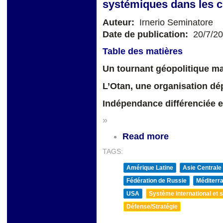
systémiques dans les c
Auteur:
Irnerio Seminatore
Date de publication:
20/7/2
Table des matières
Un tournant géopolitique ma
L’Otan, une organisation d
Indépendance différenciée e
»
Read more
TAGS:
Amérique Latine
Asie Centrale
Fédération de Russie
Méditerra
USA
Système international et st
Défense/Stratégie