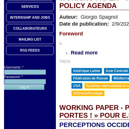
POLICY AGENDA
SERVICES
Auteur:
Giorgio Spagnol
INTERNSHIP AND JOBS
Date de publication:
2/9/20
COLLABORATEURS
Foreword
MAILING LIST
»
RSS FEEDS
Read more
TAGS:
Username:
*
Amérique Latine
Asie Centrale
Password:
*
Fédération de Russie
Méditerra
USA
Système international et st
Défense/Stratégie
WORKING PAPER - P
PORTES ! » POUR 
PERCEPTIONS OCCIDE