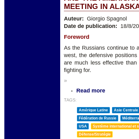
MEETING IN ALASK
Auteur:
Giorgio Spagnol
Date de publication:
18/8/2
Foreword
As the Russians continue to a
west, the defensive positions 
are much less effective than
fighting for.
»
Read more
TAGS:
Amérique Latine
Asie Centrale
Fédération de Russie
Méditerra
USA
Système international et st
Défense/Stratégie