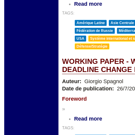
Read more
TAGS:
Amérique Latine
Asie Centrale
Fédération de Russie
Méditerra
USA
Système international et st
Défense/Stratégie
WORKING PAPER - W
DEADLINE CHANGE 
Auteur:
Giorgio Spagnol
Date de publication:
26/7/2
Foreword
»
Read more
TAGS: