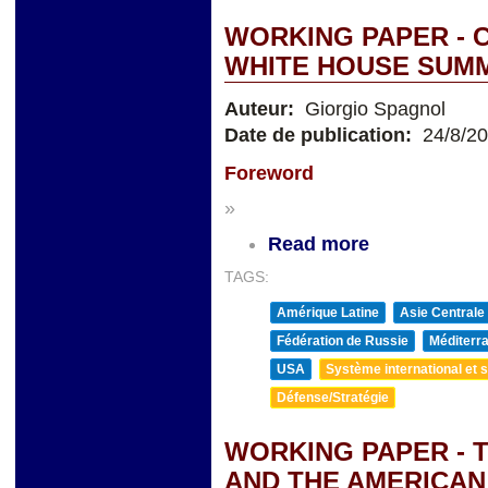
WORKING PAPER - 
WHITE HOUSE SUMMI
Auteur:
Giorgio Spagnol
Date de publication:
24/8/2
Foreword
»
Read more
TAGS:
Amérique Latine
Asie Centrale
Fédération de Russie
Méditerra
USA
Système international et st
Défense/Stratégie
WORKING PAPER - 
AND THE AMERICAN