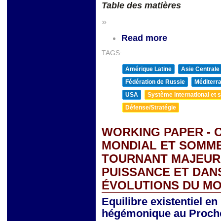
Table des matières
»
Read more
TAGS:
Amérique Latine
Asie Centrale
Fédération de Russie
Méditerra
USA
Système international et st
Défense/Stratégie
WORKING PAPER - 
MONDIAL ET SOMMET
TOURNANT MAJEUR 
PUISSANCE ET DAN
ÉVOLUTIONS DU MO
Equilibre existentiel e
hégémonique au Proche 