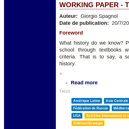
WORKING PAPER - 
Auteur:
Giorgio Spagnol
Date de publication:
20/7/2
Foreword
What history do we know? P
school through textbooks w
criteria. That is to say, a 
history.
»
Read more
TAGS:
Amérique Latine
Asie Centrale
Fédération de Russie
Méditerra
USA
Système international et st
Défense/Stratégie