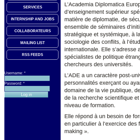
L’Academia Diplomatica Europa
SERVICES
d’enseignement supérieur spéc
matière de diplomatie, de sécu
INTERNSHIP AND JOBS
ensemble de séminaires d’initia
COLLABORATEURS
stratégique et systémique, à la
sociologie des conflits, à l’étu
MAILING LIST
internationale. Elle s’adresse
RSS FEEDS
spécialistes de politique étra
chercheurs des universités.
Username:
*
L’ADE a un caractère post-univ
personnalités exerçant ou aya
Password:
*
domaine de la vie publique, de
de la recherche scientifique e
niveau de formation.
Elle répond à un besoin de form
en particulier à l’exercice des
making ».