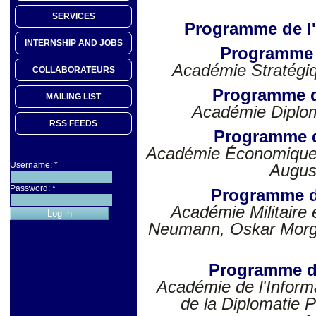
SERVICES
Programme de l'
INTERNSHIP AND JOBS
Programme 
Académie Stratégiq
COLLABORATEURS
Programme 
MAILING LIST
Académie Diplom
RSS FEEDS
Programme d
Académie Économique 
Username:
*
Augus
Password:
*
Programme d
Académie Militaire 
Neumann, Oskar Morg
Programme d
Académie de l'Inform
de la Diplomatie P