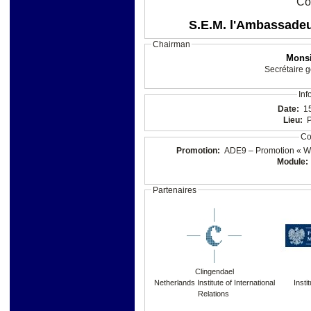
Co
S.E.M. l'Ambassad
Chairman
Monsi
Secrétaire 
Inf
Date:
1
Lieu:
P
Co
Promotion:
ADE9 – Promotion « W
Module:
Partenaires
Clingendael
Netherlands Institute of International
Insti
Relations