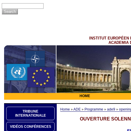
INSTITUT EUROPÉEN 
ACADEMIA 
HOME
Home
»
ADE
»
Programme
»
ade9
»
openin
TRIBUNE
INTERNATIONALE
OUVERTURE SOLENN
VIDÉOS CONFÉRENCES
S