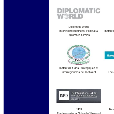
Diplomatic World
Interlinking Business, Political &
Institut
Diplomatic Circles
Institut d'Etudes Stratégiques et
Interrégionales de Tachkent
The 
ISPD
Rev
The International School of Protocol