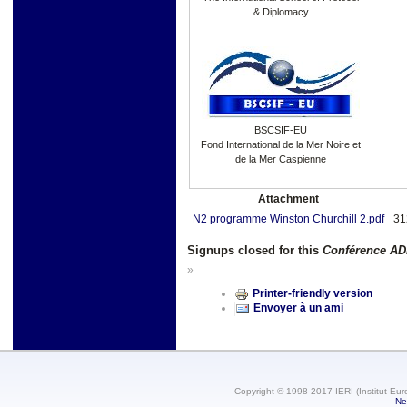
& Diplomacy
BSCSIF-EU
Fond International de la Mer Noire et
de la Mer Caspienne
Attachment
N2 programme Winston Churchill 2.pdf
31
Signups closed for this
Conférence A
»
Printer-friendly version
Envoyer à un ami
Copyright © 1998-2017 IERI (Institut Eur
Ne