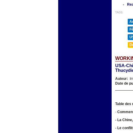
Re
TAGS:
A
F
U
D
WORKIN
USA-Chin
Thucydi
Auteur:
Ir
Date de pu
Table des 
-
Comment 
- La Chine
- Le confli