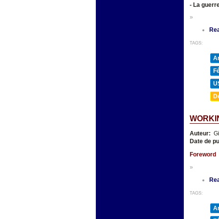
- La guerr
»
Re
TAGS:
A
F
U
D
WORKIN
Auteur:
Gi
Date de pu
Foreword
»
Re
TAGS:
A