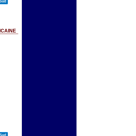
 Sud
ICAINE
 Sud