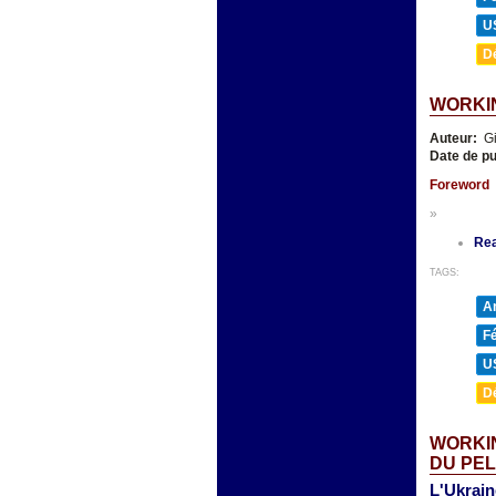
U
D
WORKIN
Auteur:
Gi
Date de pu
Foreword
»
Re
TAGS:
A
F
U
D
WORKIN
DU PE
L'Ukrain