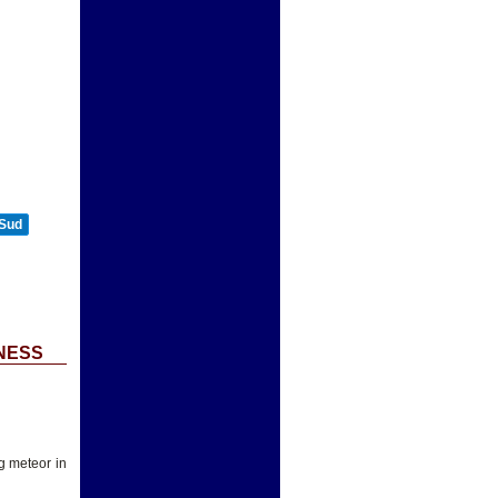
 Sud
NESS
g meteor in