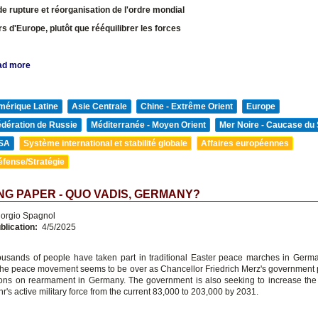
 rupture et réorganisation de l'ordre mondial
rs d'Europe, plutôt que rééquilibrer les forces
ad more
mérique Latine
Asie Centrale
Chine - Extrême Orient
Europe
édération de Russie
Méditerranée - Moyen Orient
Mer Noire - Caucase du
SA
Système international et stabilité globale
Affaires européennes
éfense/Stratégie
G PAPER - QUO VADIS, GERMANY?
orgio Spagnol
blication:
4/5/2025
ousands of people have taken part in traditional Easter peace marches in Germa
the peace movement seems to be over as Chancellor Friedrich Merz's government 
ions on rearmament in Germany. The government is also seeking to increase the 
s active military force from the current 83,000 to 203,000 by 2031.