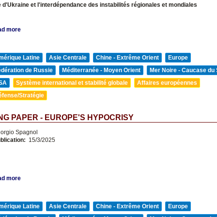
e d'Ukraine et l'interdépendance des instabilités régionales et mondiales
ad more
mérique Latine
Asie Centrale
Chine - Extrême Orient
Europe
édération de Russie
Méditerranée - Moyen Orient
Mer Noire - Caucase du
SA
Système international et stabilité globale
Affaires européennes
éfense/Stratégie
G PAPER - EUROPE'S HYPOCRISY
orgio Spagnol
blication:
15/3/2025
ad more
mérique Latine
Asie Centrale
Chine - Extrême Orient
Europe