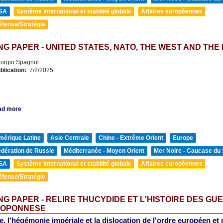
SA
Système international et stabilité globale
Affaires européennes
éfense/Stratégie
G PAPER - UNITED STATES, NATO, THE WEST AND THE
orgio Spagnol
blication:
7/2/2025
ad more
mérique Latine
Asie Centrale
Chine - Extrême Orient
Europe
édération de Russie
Méditerranée - Moyen Orient
Mer Noire - Caucase du
SA
Système international et stabilité globale
Affaires européennes
éfense/Stratégie
G PAPER - RELIRE THUCYDIDE ET L'HISTOIRE DES GU
LOPONNESE
e, l'hégémonie impériale et la dislocation de l'ordre européen et