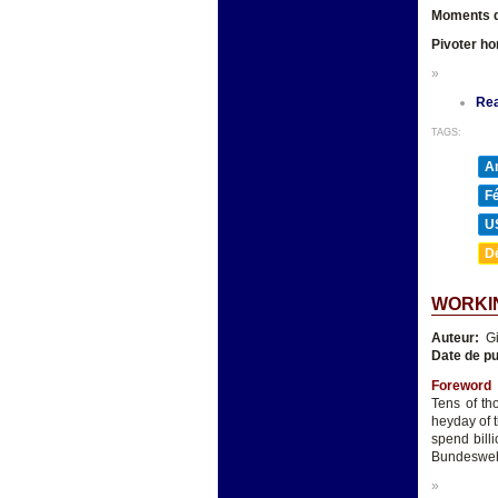
Moments de
Pivoter ho
»
Re
TAGS:
A
F
U
D
WORKIN
Auteur:
Gi
Date de pu
Foreword
Tens of th
heyday of 
spend bill
Bundeswehr'
»