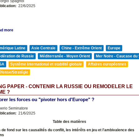
orgio Spagnol
blication:
22/6/2025
ad more
mérique Latine
Asie Centrale
Chine - Extrême Orient
Europe
édération de Russie
Méditerranée - Moyen Orient
Mer Noire - Caucase du
SA
Système international et stabilité globale
Affaires européennes
éfense/Stratégie
G PAPER - CONTENIR LA RUSSIE OU REMODELER LE
ME ?
brer les forces ou "pivoter hors d'Europe" ?
nerio Seminatore
blication:
21/6/2025
Table des matières
 de fond sur les causalités du conflit, les intérêts en jeu et l'ambivalence des
ons