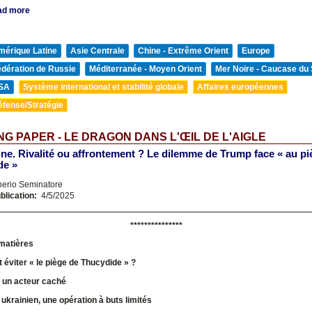
ad more
mérique Latine
Asie Centrale
Chine - Extrême Orient
Europe
édération de Russie
Méditerranée - Moyen Orient
Mer Noire - Caucase du
SA
Système international et stabilité globale
Affaires européennes
éfense/Stratégie
G PAPER - LE DRAGON DANS L'ŒIL DE L'AIGLE
e. Rivalité ou affrontement ? Le dilemme de Trump face « au pi
de »
nerio Seminatore
blication:
4/5/2025
***************
matières
éviter « le piège de Thucydide » ?
, un acteur caché
t ukrainien, une opération à buts limités