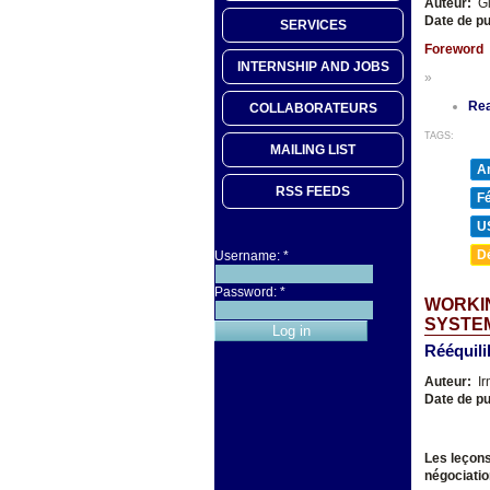
Auteur:
Gi
Date de pu
SERVICES
Foreword
INTERNSHIP AND JOBS
»
Re
COLLABORATEURS
TAGS:
MAILING LIST
A
RSS FEEDS
F
U
D
Username:
*
Password:
*
WORKIN
SYSTE
Rééquili
Auteur:
Ir
Date de pu
Les leçons
négociati