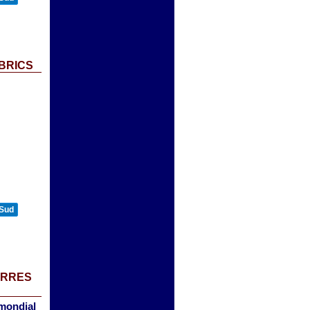
 BRICS
 Sud
ERRES
 mondial