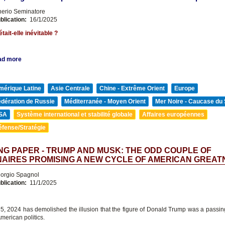
nerio Seminatore
blication:
16/1/2025
tait-elle inévitable ?
ad more
mérique Latine
Asie Centrale
Chine - Extrême Orient
Europe
édération de Russie
Méditerranée - Moyen Orient
Mer Noire - Caucase du
SA
Système international et stabilité globale
Affaires européennes
éfense/Stratégie
G PAPER - TRUMP AND MUSK: THE ODD COUPLE OF
NAIRES PROMISING A NEW CYCLE OF AMERICAN GREAT
orgio Spagnol
blication:
11/1/2025
, 2024 has demolished the illusion that the figure of Donald Trump was a passin
American politics.