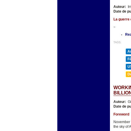
Auteur:
Ir
Date de pu
La guerre é
»
Re
TAGS:
A
F
U
D
WORKIN
BILLIO
Auteur:
Gi
Date de pu
Foreword
November 5
the sky of 