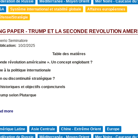
édération de Russie
Méditerranée - Moyen Orient
Mer Noire - Caucase du
SA
Système international et stabilité globale
Affaires européennes
éfense/Stratégie
G PAPER - TRUMP ET LA SECONDE REVOLUTION AMER
nerio Seminatore
blication:
10/2/2025
Table des matières
onde révolution américaine ». Un concept englobant ?
e à la politique internationale
 ou discontinuité stratégique ?
 historiques et objectifs conjoncturels
rump selon Plutarque
ad more
mérique Latine
Asie Centrale
Chine - Extrême Orient
Europe
édération de Russie
Méditerranée - Moyen Orient
Mer Noire - Caucase du