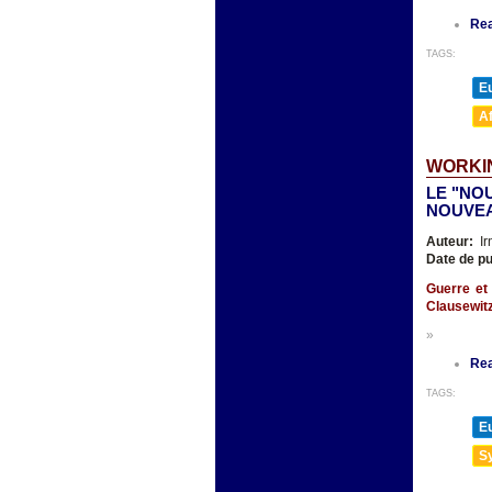
Re
TAGS:
E
A
WORKIN
LE "NO
NOUVEA
Auteur:
Ir
Date de pu
Guerre et 
Clausewit
»
Re
TAGS:
E
Sy