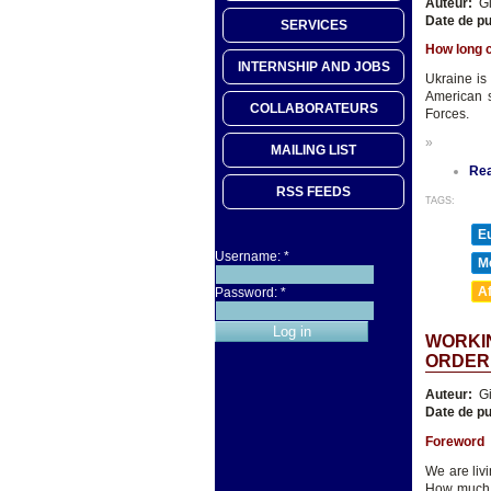
Auteur:
Gi
Date de pu
SERVICES
How long c
INTERNSHIP AND JOBS
Ukraine is
American s
COLLABORATEURS
Forces.
»
MAILING LIST
Re
RSS FEEDS
TAGS:
E
Username:
*
M
A
Password:
*
WORKIN
ORDER
Auteur:
Gi
Date de pu
Foreword
We are livi
How much e