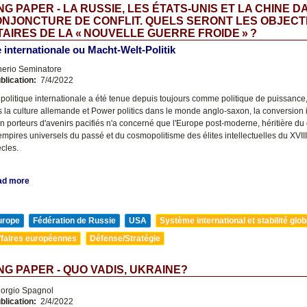
G PAPER - LA RUSSIE, LES ÉTATS-UNIS ET LA CHINE D
NJONCTURE DE CONFLIT. QUELS SERONT LES OBJECT
TAIRES DE LA « NOUVELLE GUERRE FROIDE » ?
e internationale ou Macht-Welt-Politik
nerio Seminatore
blication:
7/4/2022
 politique internationale a été tenue depuis toujours comme politique de puissance
s la culture allemande et Power politics dans le monde anglo-saxon, la conversion 
n porteurs d'avenirs pacifiés n'a concerné que l'Europe post-moderne, héritière du 
empires universels du passé et du cosmopolitisme des élites intellectuelles du XVI
cles.
ad more
urope
Fédération de Russie
USA
Système international et stabilité glob
ffaires européennes
Défense/Stratégie
G PAPER - QUO VADIS, UKRAINE?
orgio Spagnol
blication:
2/4/2022