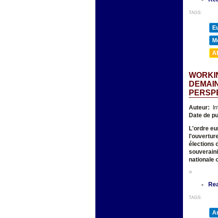
TAGS:
E
M
A
WORKIN
DEMAIN
PERSP
Auteur:
Ir
Date de pu
L'ordre eur
l'ouverture
élections 
souveraini
nationale 
»
Re
TAGS:
A