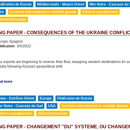
édération de Russie
Méditerranée - Moyen Orient
Mer Noire - Caucase du
SA
Système international et stabilité globale
Affaires européennes
éfense/Stratégie
G PAPER - CONSEQUENCES OF THE UKRAINE CONFLI
orgio Spagnol
blication:
6/5/2022
s exports are beginning to reverse their flow, swapping western destinations for e
ally following Russia's geopolitical shift.
ad more
ine - Extrême Orient
Europe
Fédération de Russie
er Noire - Caucase du Sud
USA
Système international et stabilité globale
ffaires européennes
Défense/Stratégie
NG PAPER - CHANGEMENT "DU" SYSTEME, OU CHANGE