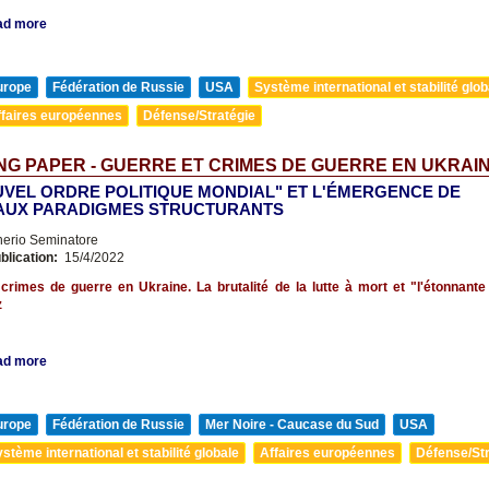
ad more
urope
Fédération de Russie
USA
Système international et stabilité glob
ffaires européennes
Défense/Stratégie
G PAPER - GUERRE ET CRIMES DE GUERRE EN UKRAI
UVEL ORDRE POLITIQUE MONDIAL" ET L'ÉMERGENCE DE
UX PARADIGMES STRUCTURANTS
nerio Seminatore
blication:
15/4/2022
crimes de guerre en Ukraine. La brutalité de la lutte à mort et "l'étonnante 
z
ad more
urope
Fédération de Russie
Mer Noire - Caucase du Sud
USA
stème international et stabilité globale
Affaires européennes
Défense/Str