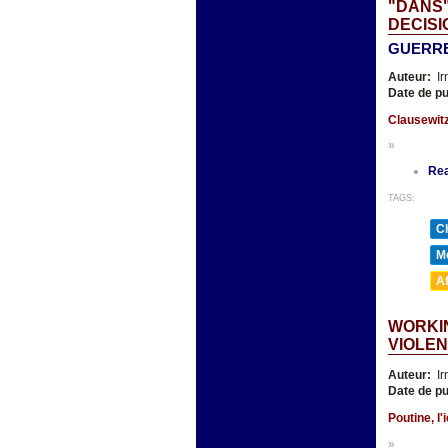
"DANS"
DECISI
GUERRE
Auteur:
Ir
Date de pu
Clausewit
»
Re
TAGS:
Ch
Mé
A
WORKIN
VIOLEN
Auteur:
Ir
Date de pu
Poutine, l
»