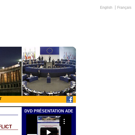
English
Français
T
DVD PRÉSENTATION ADE
FLICT