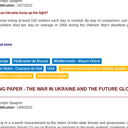
orgio Spagnol
blication:
20/7/2022
an Ukraine keep up the fight?
 now losing at least 100 soldiers each day in combat. By way of comparison, just 
oldiers died per day on average in 1968 during the Vietnam War's deadliest 
ad more
urope
Fédération de Russie
Méditerranée - Moyen Orient
er Noire - Caucase du Sud
USA
Système international et stabilité globale
ffaires européennes
Défense/Stratégie
G PAPER - THE WAR IN UKRAINE AND THE FUTURE GL
orgio Spagnol
blication:
18/6/2022
ng in a a world characterized by the return of inter-state threats and great power 
mphasis should US put on Russia as opposed to the more systemic challenge 