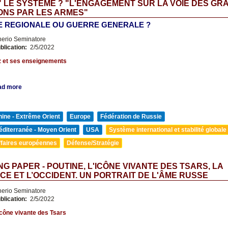
 LE SYSTEME ? "L'ENGAGEMENT SUR LA VOIE DES GR
ONS PAR LES ARMES"
 REGIONALE OU GUERRE GENERALE ?
nerio Seminatore
blication:
2/5/2022
z et ses enseignements
ad more
ine - Extrême Orient
Europe
Fédération de Russie
diterranée - Moyen Orient
USA
Système international et stabilité globale
ffaires européennes
Défense/Stratégie
G PAPER - POUTINE, L'ICÔNE VIVANTE DES TSARS, LA
CE ET L’OCCIDENT. UN PORTRAIT DE L'ÂME RUSSE
nerio Seminatore
blication:
2/5/2022
'icône vivante des Tsars