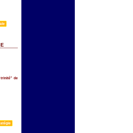
ale
NE
trinité" de
atégie