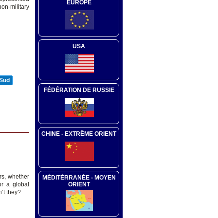
EUROPE
on-military
USA
 Sud
FÉDÉRATION DE RUSSIE
CHINE - EXTRÊME ORIENT
rs, whether
MÉDITÉRRANÉE - MOYEN
ORIENT
or a global
’t they?