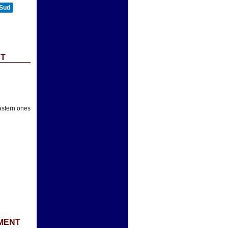
 Sud
CT
astern ones
MENT