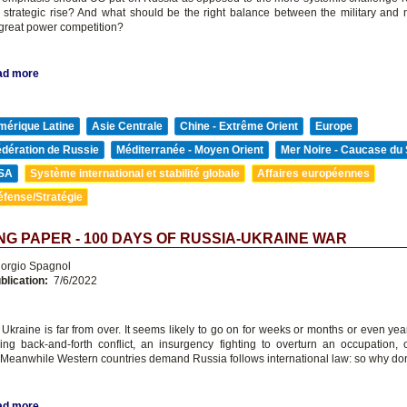
 strategic rise? And what should be the right balance between the military and n
 great power competition?
ad more
mérique Latine
Asie Centrale
Chine - Extrême Orient
Europe
édération de Russie
Méditerranée - Moyen Orient
Mer Noire - Caucase du
SA
Système international et stabilité globale
Affaires européennes
éfense/Stratégie
G PAPER - 100 DAYS OF RUSSIA-UKRAINE WAR
orgio Spagnol
blication:
7/6/2022
 Ukraine is far from over. It seems likely to go on for weeks or months or even yea
ing back-and-forth conflict, an insurgency fighting to overturn an occupation, 
 Meanwhile Western countries demand Russia follows international law: so why don
ad more