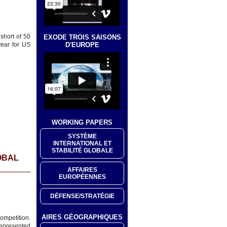
short of 50
EXODE TROIS SAISONS
D'EUROPE
year for US
WORKING PAPERS
SYSTÈME
INTERNATIONAL ET
STABILITÉ GLOBALE
OBAL
AFFAIRES
EUROPÉENNES
DÉFENSE/STRATÉGIE
AIRES GÉOGRAPHIQUES
competition.
represented