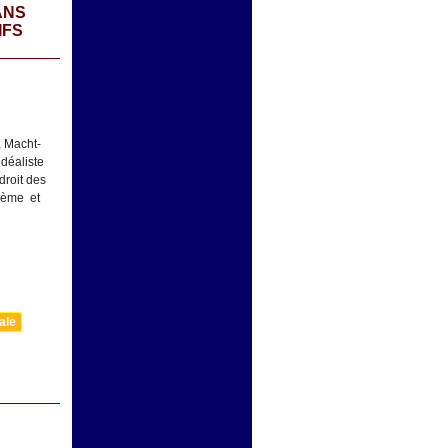
ANS
IFS
, Macht-
idéaliste
droit des
IIème et
ale