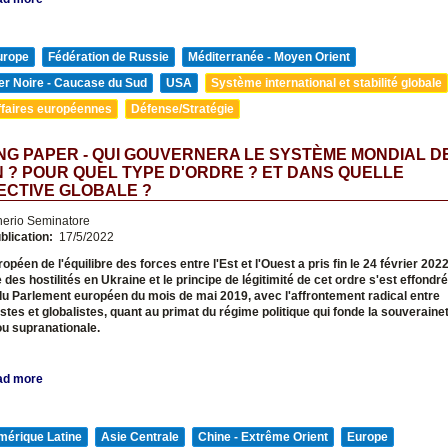
urope
Fédération de Russie
Méditerranée - Moyen Orient
er Noire - Caucase du Sud
USA
Système international et stabilité globale
ffaires européennes
Défense/Stratégie
G PAPER - QUI GOUVERNERA LE SYSTÈME MONDIAL D
 ? POUR QUEL TYPE D'ORDRE ? ET DANS QUELLE
ECTIVE GLOBALE ?
nerio Seminatore
blication:
17/5/2022
opéen de l'équilibre des forces entre l'Est et l'Ouest a pris fin le 24 février 202
 des hostilités en Ukraine et le principe de légitimité de cet ordre s'est effondr
du Parlement européen du mois de mai 2019, avec l'affrontement radical entre
stes et globalistes, quant au primat du régime politique qui fonde la souveraineté
ou supranationale.
ad more
mérique Latine
Asie Centrale
Chine - Extrême Orient
Europe