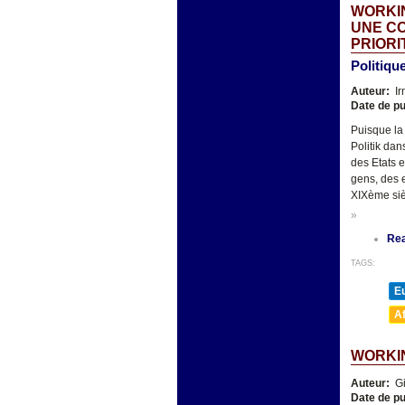
WORKIN
UNE CO
PRIORI
Politiqu
Auteur:
Ir
Date de pu
Puisque la
Politik dan
des Etats e
gens, des 
XIXème siè
»
Re
TAGS:
E
A
WORKIN
Auteur:
Gi
Date de pu