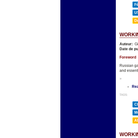
F
U
D
WORKIN
Auteur:
Gi
Date de pu
Foreword
Russian ga
and essenti
»
Re
TAGS:
Ch
M
A
WORKI