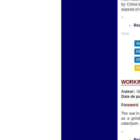
by China’s
aspects of
»
Re
TAGS:
A
F
U
D
WORKIN
Auteur:
Gi
Date de pu
Foreword
The war in
as a grind
cataclysm.
»
Re