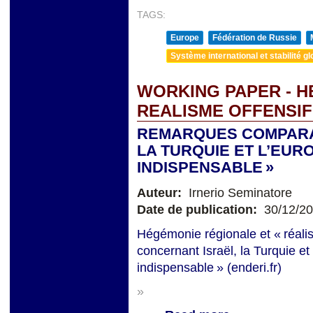
TAGS:
Europe
Fédération de Russie
Système international et stabilité gl
WORKING PAPER - H
REALISME OFFENSIF
REMARQUES COMPARA
LA TURQUIE ET L’EUROP
INDISPENSABLE »
Auteur:
Irnerio Seminatore
Date de publication:
30/12/2
Hégémonie régionale et « réali
concernant Israël, la Turquie et 
indispensable » (enderi.fr)
»