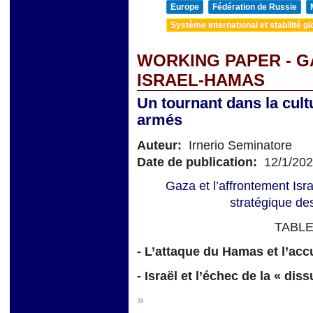
Europe
Fédération de Russie
Système international et stabilité gl
WORKING PAPER - G
ISRAEL-HAMAS
Un tournant dans la cult
armés
Auteur:
Irnerio Seminatore
Date de publication:
12/1/20
Gaza et l’affrontement Isr
stratégique des
TABLE
- L’attaque du Hamas et l’ac
- Israël et l’échec de la « di
»