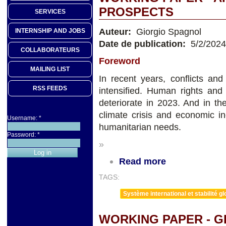
PROSPECTS
SERVICES
Auteur:
Giorgio Spagnol
INTERNSHIP AND JOBS
Date de publication:
5/2/2024
COLLABORATEURS
Foreword
MAILING LIST
In recent years, conflicts and
RSS FEEDS
intensified. Human rights and 
deteriorate in 2023. And in th
climate crisis and economic in
Username:
*
humanitarian needs.
Password:
*
»
Read more
TAGS:
Système international et stabilité gl
WORKING PAPER - G