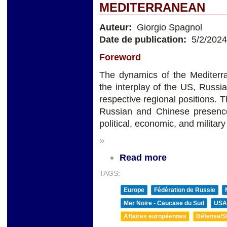
MEDITERRANEAN
Auteur:
Giorgio Spagnol
Date de publication:
5/2/2024
Foreword
The dynamics of the Mediterra
the interplay of the US, Russia
respective regional positions.
Russian and Chinese presence 
political, economic, and military
»
Read more
TAGS:
Europe
Fédération de Russie
Mer Noire - Caucase du Sud
USA
Affaires européennes
Défense/St