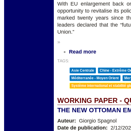
With EU enlargement back on
opportunity to revitalise its p
marked twenty years since t
leaders declared that the “fut
Union.”
»
Read more
TAGS:
Asie Centrale
Chine - Extrême Or
Méditerranée - Moyen Orient
Mer
Système international et stabilité gl
WORKING PAPER - Q
THE NEW OTTOMAN E
Auteur:
Giorgio Spagnol
Date de publication:
2/12/20