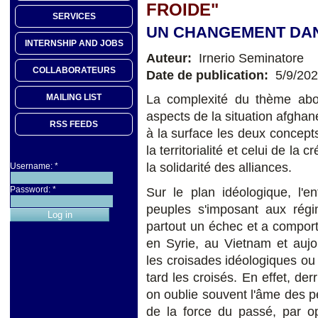
FROIDE"
SERVICES
UN CHANGEMENT DAN
INTERNSHIP AND JOBS
Auteur:
Irnerio Seminatore
COLLABORATEURS
Date de publication:
5/9/20
MAILING LIST
La complexité du thème abor
aspects de la situation afghan
RSS FEEDS
à la surface les deux concepts
la territorialité et celui de la 
la solidarité des alliances.
Username:
*
Password:
*
Sur le plan idéologique, l'e
peuples s'imposant aux régi
partout un échec et a comporté
en Syrie, au Vietnam et aujo
les croisades idéologiques ou
tard les croisés. En effet, d
on oublie souvent l'âme des pe
de la force du passé, par op