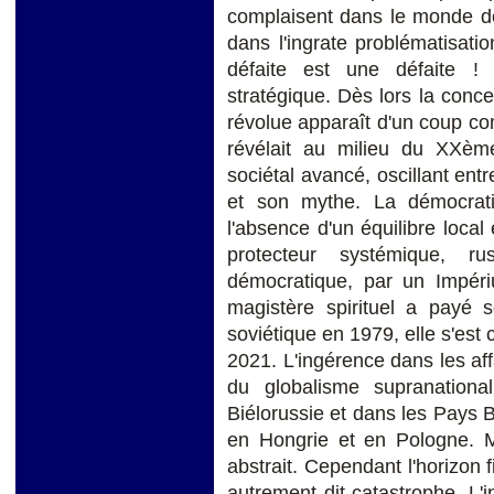
complaisent dans le monde de
dans l'ingrate problématisatio
défaite est une défaite ! Sy
stratégique. Dès lors la conce
révolue apparaît d'un coup c
révélait au milieu du XXèm
sociétal avancé, oscillant entr
et son mythe. La démocrat
l'absence d'un équilibre local 
protecteur systémique, ru
démocratique, par un Impéri
magistère spirituel a payé
soviétique en 1979, elle s'es
2021. L'ingérence dans les affa
du globalisme supranation
Biélorussie et dans les Pays Ba
en Hongrie et en Pologne. Ma
abstrait. Cependant l'horizon 
autrement dit catastrophe. L'i