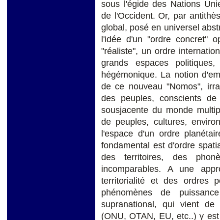
sous l'égide des Nations Uni
de l'Occident. Or, par antith
global, posé en universel abstr
l'idée d'un "ordre concret"
"réaliste", un ordre internati
grands espaces politiques
hégémonique. La notion d'emp
de ce nouveau "Nomos", irrad
des peuples, conscients de l
sousjacente du monde multipola
de peuples, cultures, enviro
l'espace d'un ordre planétair
fondamental est d'ordre spatia
des territoires, des pho
incomparables. A une app
territorialité et des ordres 
phénomènes de puissance e
supranational, qui vient de
(ONU, OTAN, EU, etc..) y est r