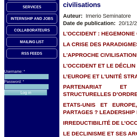
civilisations
SERVICES
Auteur:
Irnerio Seminatore
INTERNSHIP AND JOBS
Date de publication:
20/12/
COLLABORATEURS
L'OCCIDENT : HEGEMONIE
MAILING LIST
LA CRISE DES PARADIGME
RSS FEEDS
L'APPROCHE CIVILISATIO
L'OCCIDENT ET LE DÉCLIN
Username:
*
L’EUROPE ET L'UNITÉ STR
Password:
*
PARTENARIAT ET 
STRUCTURELLES D’ORDRE
ETATS-UNIS ET EUROPE
PARTAGES
?
LEADERSHIP 
IRREDUCTIBILITÉ DE L’OC
LE DECLINISME ET SES A