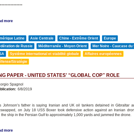
***************
ad more
mérique Latine
Asie Centrale
Chine - Extrême Orient
Europe
édération de Russie
Méditerranée - Moyen Orient
Mer Noire - Caucase du
SA
Système international et stabilité globale
Affaires européennes
éfense/Stratégie
G PAPER - UNITED STATES' “GLOBAL COP” ROLE
orgio Spagnol
blication:
6/8/2019
s Johnson’s father is saying Iranian and UK oil tankers detained in Gibraltar
swapped, on July 18 USS Boxer took defensive action against an Iranian dro
h the ship in the Persian Gulf to approximately 1,000 yards and jammed the drone.
ad more