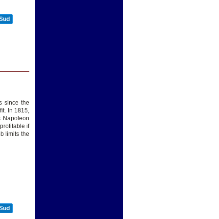
 Sud
s since the
t. In 1815,
ds Napoleon
rofitable if
b limits the
 Sud