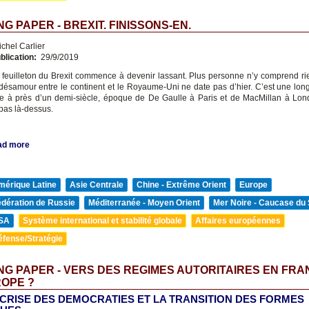
G PAPER - BREXIT. FINISSONS-EN.
chel Carlier
blication:
29/9/2019
 feuilleton du Brexit commence à devenir lassant. Plus personne n’y comprend rie
désamour entre le continent et le Royaume-Uni ne date pas d’hier. C’est une long
e à près d’un demi-siècle, époque de De Gaulle à Paris et de MacMillan à Lon
 pas là-dessus.
ad more
mérique Latine
Asie Centrale
Chine - Extrême Orient
Europe
édération de Russie
Méditerranée - Moyen Orient
Mer Noire - Caucase du
SA
Système international et stabilité globale
Affaires européennes
éfense/Stratégie
G PAPER - VERS DES REGIMES AUTORITAIRES EN FRA
OPE ?
 CRISE DES DEMOCRATIES ET LA TRANSITION DES FORMES