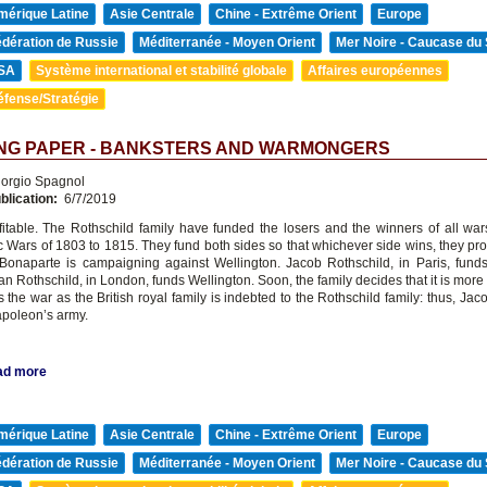
mérique Latine
Asie Centrale
Chine - Extrême Orient
Europe
édération de Russie
Méditerranée - Moyen Orient
Mer Noire - Caucase du
SA
Système international et stabilité globale
Affaires européennes
éfense/Stratégie
NG PAPER - BANKSTERS AND WARMONGERS
orgio Spagnol
blication:
6/7/2019
fitable. The Rothschild family have funded the losers and the winners of all war
 Wars of 1803 to 1815. They fund both sides so that whichever side wins, they profi
onaparte is campaigning against Wellington. Jacob Rothschild, in Paris, fun
n Rothschild, in London, funds Wellington. Soon, the family decides that it is more p
s the war as the British royal family is indebted to the Rothschild family: thus, Jaco
apoleon’s army.
ad more
mérique Latine
Asie Centrale
Chine - Extrême Orient
Europe
édération de Russie
Méditerranée - Moyen Orient
Mer Noire - Caucase du