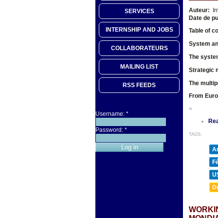
Auteur:
Ir
SERVICES
Date de pu
INTERNSHIP AND JOBS
Table of c
System and
COLLABORATEURS
The system
MAILING LIST
Strategic 
The multip
RSS FEEDS
From Europ
»
Username:
*
Re
Password:
*
TAGS:
A
F
U
D
WORKIN