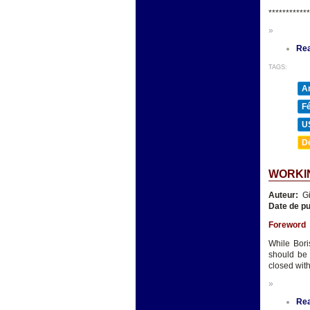
************
»
Re
TAGS:
A
F
U
D
WORKIN
Auteur:
Gi
Date de pu
Foreword
While Bori
should be 
closed wit
»
Re