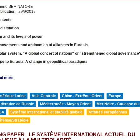
nerio SEMINATORE
blication:
29/9/2019
ontents
 situation
 and its levels of power
movements and antinomies of alliances in Eurasia
olar system. "A global concert of nations" or "strengthened global governance
e to Eurasia. A change in geopolitical paradigms
ad more
mérique Latine
Asie Centrale
Chine - Extrême Orient
Europe
édération de Russie
Méditerranée - Moyen Orient
Mer Noire - Caucase du
SA
Système international et stabilité globale
Affaires européennes
éfense/Stratégie
G PAPER - LE SYSTÈME INTERNATIONAL ACTUEL, DU