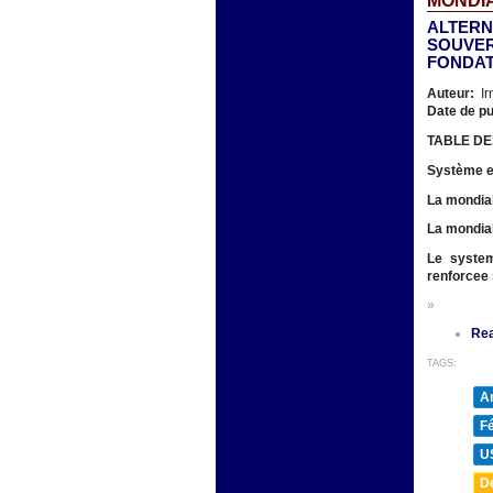
MONDIA
ALTERN
SOUVER
FONDA
Auteur:
Ir
Date de pu
TABLE DE
Système e
La mondiali
L
a mondial
Le system
renforcee
»
Re
TAGS:
A
F
U
D