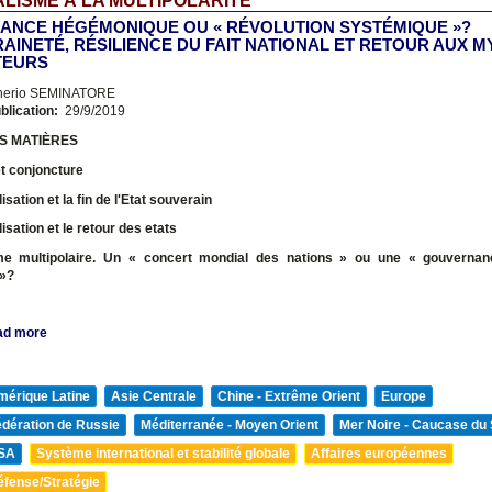
LISME À LA MULTIPOLARITÉ
ANCE HÉGÉMONIQUE OU « RÉVOLUTION SYSTÉMIQUE »?
AINETÉ, RÉSILIENCE DU FAIT NATIONAL ET RETOUR AUX 
TEURS
nerio SEMINATORE
blication:
29/9/2019
S MATIÈRES
t conjoncture
sation et la fin de l'Etat souverain
isation et le retour des etats
e multipolaire. Un « concert mondial des nations » ou une « gouvernan
 »?
ad more
mérique Latine
Asie Centrale
Chine - Extrême Orient
Europe
édération de Russie
Méditerranée - Moyen Orient
Mer Noire - Caucase du
SA
Système international et stabilité globale
Affaires européennes
éfense/Stratégie