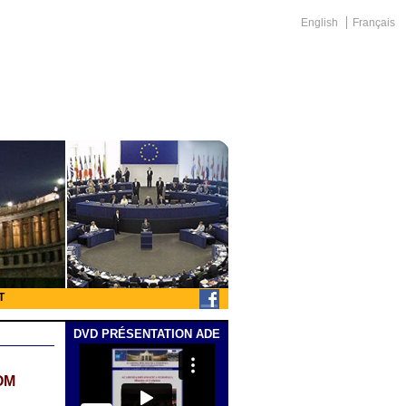
English
Français
T
DVD PRÉSENTATION ADE
OM