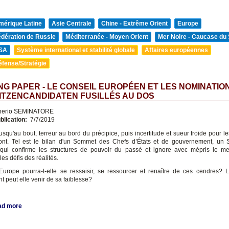
mérique Latine
Asie Centrale
Chine - Extrême Orient
Europe
édération de Russie
Méditerranée - Moyen Orient
Mer Noire - Caucase du
SA
Système international et stabilité globale
Affaires européennes
éfense/Stratégie
G PAPER - LE CONSEIL EUROPÉEN ET LES NOMINATION
ITZENCANDIDATEN FUSILLÉS AU DOS
nerio SEMINATORE
blication:
7/7/2019
usqu'au bout, terreur au bord du précipice, puis incertitude et sueur froide pour 
ront. Tel est le bilan d'un Sommet des Chefs d’États et de gouvernement, un
 qui confirme les structures de pouvoir du passé et ignore avec mépris le m
les défis des réalités.
 Europe pourra-t-elle se ressaisir, se ressourcer et renaître de ces cendres? 
 peut elle venir de sa faiblesse?
ad more