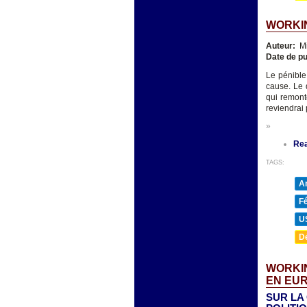
WORKIN
Auteur:
Mi
Date de pu
Le pénible
cause. Le 
qui remont
reviendrai
»
Re
TAGS:
A
F
U
D
WORKIN
EN EUR
SUR LA