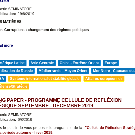
QUES
nerio SEMINATORE
blication:
19/8/2019
S MATIÈRES
on. Corruption et changement des régimes politiques
ad more
mérique Latine
Asie Centrale
Chine - Extrême Orient
Europe
édération de Russie
Méditerranée - Moyen Orient
Mer Noire - Caucase du
SA
Système international et stabilité globale
Affaires européennes
éfense/Stratégie
NG PAPER - PROGRAMME CELLULE DE REFLÉXION
GIQUE SEPTEMBRE - DÉCEMBRE 2019
nerio SEMINATORE
blication:
6/8/2019
 le plaisir de vous proposer le programme de la
"Cellule de Réflexion Stratég
la periode automne - hiver 2019.