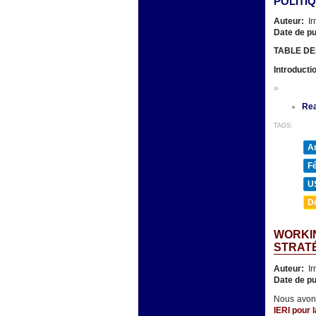
POLITI
Auteur:
Ir
Date de pu
TABLE DE
Introducti
»
Re
TAGS:
A
F
U
D
WORKI
STRATÉ
Auteur:
Ir
Date de pu
Nous avons
IERI pour 