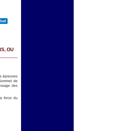
 Sud
S, OU
les épreuves
 Sommet de
essage des
La force du