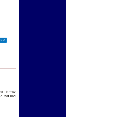
 Sud
 and Hormuz
ne that had