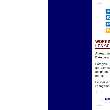
TAGS:
A
F
U
D
WORKIN
LES SP
Auteur:
Ir
Date de pu
Paralysie j
qui viend
désunion,
peuples et 
La vieille
changement
»
Re
TAGS: