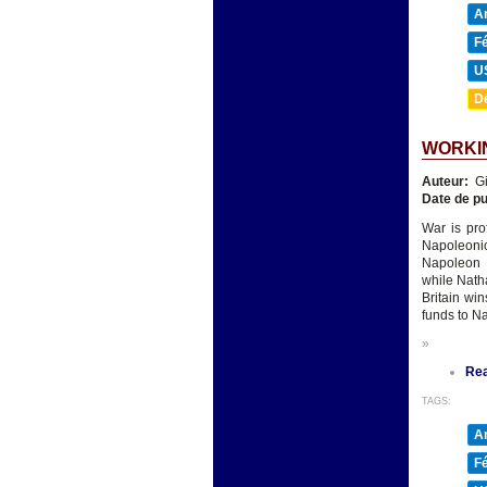
A
F
U
D
WORKI
Auteur:
Gi
Date de pu
War is pro
Napoleonic
Napoleon B
while Natha
Britain win
funds to N
»
Re
TAGS:
A
F