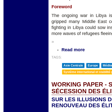
Foreword
The ongoing war in Libya i
gripped many Middle East cou
fighting in Libya could sow ins
more waves of refugees fleein
»
Read more
TAGS:
Asie Centrale
Europe
Médite
Système international et stabilité 
WORKING PAPER - 
SÉCESSION DES ÉL
SUR LES ILLUSIONS 
RENOUVEAU DES ÉLI