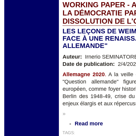
WORKING PAPER - A
LA DÉMOCRATIE PA
DISSOLUTION DE L
LES LEÇONS DE WEIM
FACE À UNE RENAISS
ALLEMANDE"
Auteur:
Irnerio SEMINATOR
Date de publication:
2/4/20
Allemagne 2020
.
A la veill
"Question allemande" figu
européen, comme foyer histori
Berlin des 1948-49, crise du
enjeux élargis et aux répercu
»
Read more
TAGS: