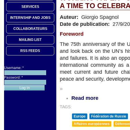
A TIME TO CELEBR
SERVICES
Auteur:
Giorgio Spagnol
INTERNSHIP AND JOBS
Date de publication:
27/9/2
COLLABORATEURS
Foreword
MAILING LIST
The 75th anniversary of the Un
and look back on the UN’s hi
RSS FEEDS
and failures. It is also an opp
international community as a
Username:
*
meet current and future chal
Password:
*
peace and security, developme
»
Read more
TAGS:
Europe
Fédération de Russie
Affaires européennes
Défense/