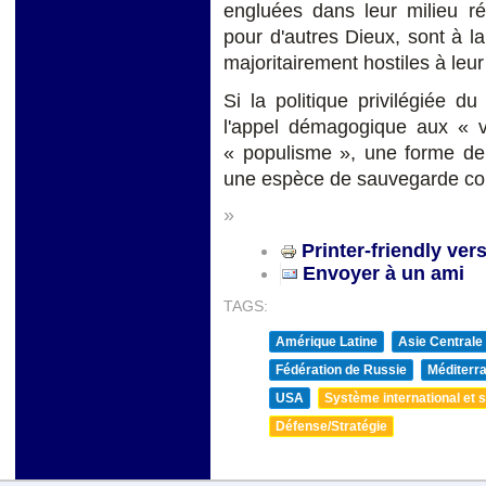
engluées dans leur milieu rési
pour d'autres Dieux, sont à 
majoritairement hostiles à leu
Si la politique privilégiée 
l'appel démagogique aux « vr
« populisme », une forme de 
une espèce de sauvegarde cont
»
Printer-friendly ver
Envoyer à un ami
TAGS:
Amérique Latine
Asie Centrale
Fédération de Russie
Méditerra
USA
Système international et st
Défense/Stratégie