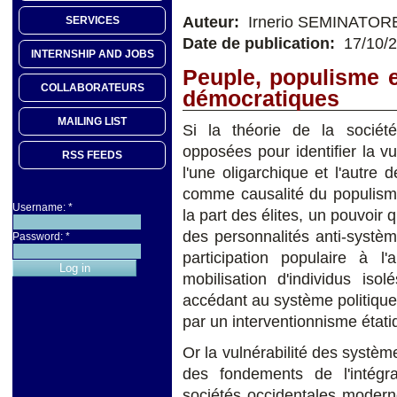
Auteur:
Irnerio SEMINATOR
SERVICES
Date de publication:
17/10/
INTERNSHIP AND JOBS
Peuple, populisme e
COLLABORATEURS
démocratiques
MAILING LIST
Si la théorie de la socié
opposées pour identifier la v
RSS FEEDS
l'une oligarchique et l'autre
comme causalité du populisme,
Username:
*
la part des élites, un pouvoir 
des personnalités anti-systè
Password:
*
participation populaire à l
mobilisation d'individus iso
accédant au système politiqu
par un interventionnisme étatiq
Or la vulnérabilité des systè
des fondements de l'intég
sociétés occidentales modern