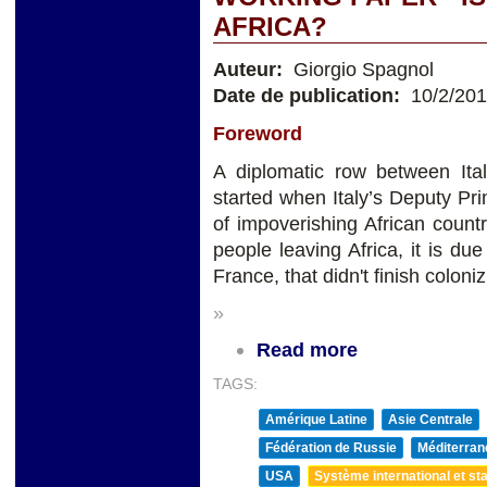
AFRICA?
Auteur:
Giorgio Spagnol
Date de publication:
10/2/20
Foreword
A diplomatic row between Ita
started when Italy’s Deputy Pr
of impoverishing African countr
people leaving Africa, it is due
France, that didn't finish coloniz
»
Read more
TAGS:
Amérique Latine
Asie Centrale
Fédération de Russie
Méditerran
USA
Système international et sta