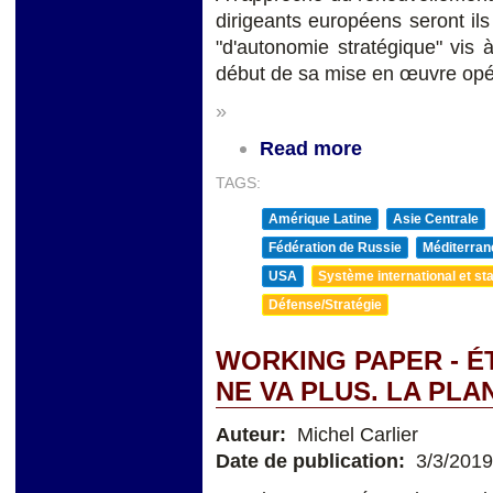
dirigeants européens seront il
"d'autonomie stratégique" vis 
début de sa mise en œuvre opé
»
Read more
TAGS:
Amérique Latine
Asie Centrale
Fédération de Russie
Méditerran
USA
Système international et sta
Défense/Stratégie
WORKING PAPER - ÉT
NE VA PLUS. LA PL
Auteur:
Michel Carlier
Date de publication:
3/3/2019