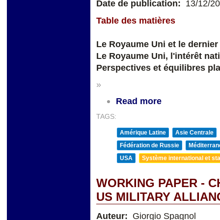
Date de publication:
13/12/2
Table des matières
Le Royaume Uni et le dernier
Le Royaume Uni, l'intérêt nat
Perspectives et équilibres pl
»
Read more
TAGS:
Amérique Latine
Asie Centrale
Fédération de Russie
Méditerran
USA
Système international et sta
WORKING PAPER - CH
US MILITARY ALLIAN
Auteur:
Giorgio Spagnol