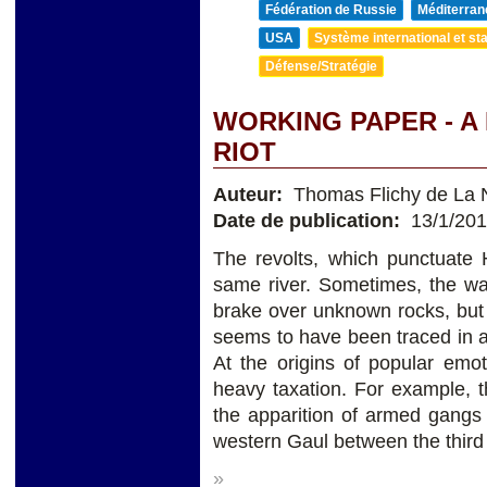
Fédération de Russie
Méditerran
USA
Système international et sta
Défense/Stratégie
WORKING PAPER - A
RIOT
Auteur:
Thomas Flichy de La 
Date de publication:
13/1/20
The revolts, which punctuate H
same river. Sometimes, the wav
brake over unknown rocks, but 
seems to have been traced in a
At the origins of popular emot
heavy taxation. For example,
the apparition of armed gan
western Gaul between the third 
»