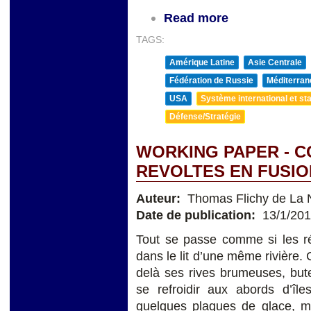
Read more
TAGS:
Amérique Latine
Asie Centrale
Fédération de Russie
Méditerran
USA
Système international et sta
Défense/Stratégie
WORKING PAPER - 
REVOLTES EN FUSIO
Auteur:
Thomas Flichy de La 
Date de publication:
13/1/20
Tout se passe comme si les rév
dans le lit d’une même rivière. 
delà ses rives brumeuses, but
se refroidir aux abords d’îl
quelques plaques de glace, ma