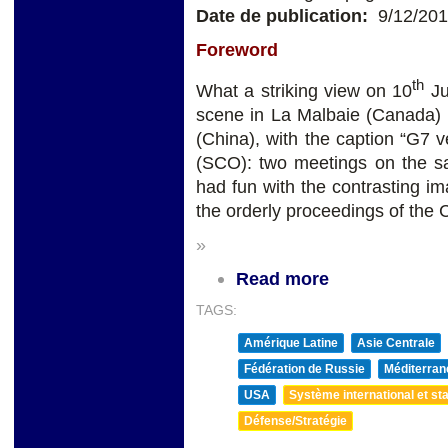
Date de publication:
9/12/20
Foreword
th
What a striking view on 10
Ju
scene in La Malbaie (Canada) w
(China), with the caption “G7 
(SCO): two meetings on the s
had fun with the contrasting i
the orderly proceedings of the
»
Read more
TAGS:
Amérique Latine
Asie Centrale
Fédération de Russie
Méditerran
USA
Système international et sta
Défense/Stratégie