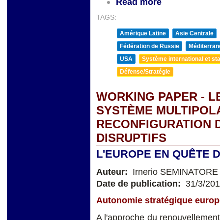
Read more
TAGS:
Amérique Latine
Asie Centrale
Fédération de Russie
Méditerran
USA
Système international et sta
Défense/Stratégie
WORKING PAPER - L
SYSTÈME MULTIPOL
RECONFIGURATION D
DISRUPTIFS
L'EUROPE EN QUÊTE D
Auteur:
Irnerio SEMINATORE
Date de publication:
31/3/20
Autonomie stratégique europé
A l'approche du renouvellement 