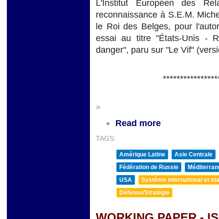
L'Institut Européen des Rel
reconnaissance à S.E.M. Miche
le Roi des Belges, pour l'auto
essai au titre "États-Unis - 
danger", paru sur "Le Vif" (versi
****************
»
Read more
TAGS:
Amérique Latine
Asie Centrale
Fédération de Russie
Méditerran
USA
Système international et sta
Défense/Stratégie
WORKING PAPER - IS