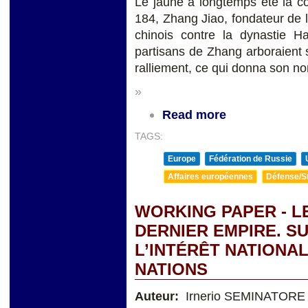
Le jaune a longtemps été la co
184, Zhang Jiao, fondateur de l
chinois contre la dynastie 
partisans de Zhang arboraient s
ralliement, ce qui donna son n
»
Read more
TAGS:
Europe
Fédération de Russie
Affaires européennes
Défense/St
WORKING PAPER - L
DERNIER EMPIRE. S
L’INTÉRÊT NATIONAL
NATIONS
Auteur:
Irnerio SEMINATORE