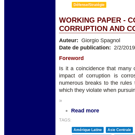
Défense/Stratégie
WORKING PAPER - 
CORRUPTION AND C
Auteur:
Giorgio Spagnol
Date de publication:
2/2/2019
Foreword
Is it a coincidence that many 
impact of corruption is corro
numerous breaks to the rules t
which they violate when pursuing
»
Read more
TAGS:
Amérique Latine
Asie Centrale