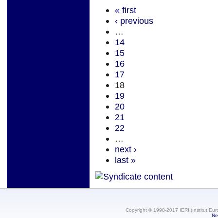
« first
‹ previous
…
14
15
16
17
18
19
20
21
22
…
next ›
last »
Copyright © 1998-2017 IERI (Institut Eur
Ne