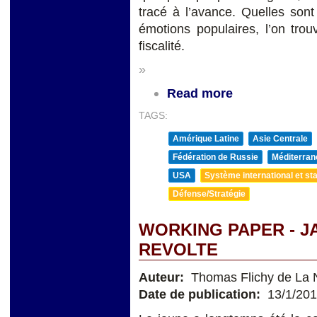
tracé à l’avance. Quelles sont
émotions populaires, l’on trou
fiscalité.
»
Read more
TAGS:
Amérique Latine
Asie Centrale
Fédération de Russie
Méditerran
USA
Système international et sta
Défense/Stratégie
WORKING PAPER - J
REVOLTE
Auteur:
Thomas Flichy de La N
Date de publication:
13/1/20