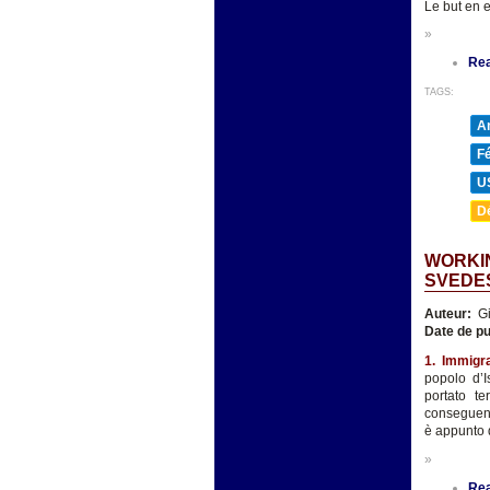
Le but en 
»
Re
TAGS:
A
F
U
D
WORKIN
SVEDE
Auteur:
Gi
Date de pu
1. Immigr
popolo d’I
portato te
conseguenze
è appunto d
»
Re