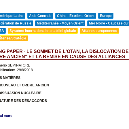
mérique Latine
Asie Centrale
Chine - Extrême Orient
Europe
édération de Russie
Méditerranée - Moyen Orient
Mer Noire - Caucase du
SA
Système international et stabilité globale
Affaires européennes
éfense/Stratégie
G PAPER - LE SOMMET DE L'OTAN, LA DISLOCATION DE
RE ANCIEN" ET LA REMISE EN CAUSE DES ALLIANCES
nerio SEMINATORE
blication:
29/8/2018
S MATIÈRES
NOUVEAU ET ORDRE ANCIEN
 DISSUASION NUCLÉAIRE
 NATURE DES DÉSACCORDS
ad more