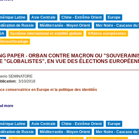
mérique Latine
Asie Centrale
Chine - Extrême Orient
Europe
édération de Russie
Méditerranée - Moyen Orient
Mer Noire - Caucase du
SA
Système international et stabilité globale
Affaires européennes
éfense/Stratégie
NG PAPER - ORBAN CONTRE MACRON OU "SOUVERAINI
 "GLOBALISTES", EN VUE DES ÉLECTIONS EUROPÉEN
nerio SEMINATORE
blication:
3/10/2018
e conservatrice en Europe et la politique des identités
ad more
mérique Latine
Asie Centrale
Chine - Extrême Orient
Europe
édération de Russie
Méditerranée - Moyen Orient
Mer Noire - Caucase du