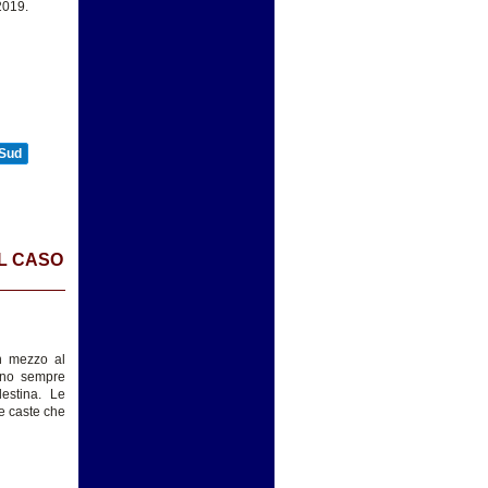
2019.
 Sud
UL CASO
in mezzo al
anno sempre
lestina. Le
le caste che