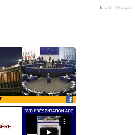
English
Français
T
DVD PRÉSENTATION ADE
GÈRE