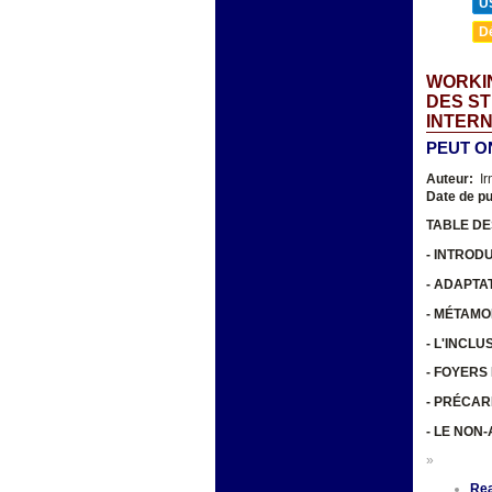
U
D
WORKIN
DES ST
INTER
PEUT O
Auteur:
Ir
Date de pu
TABLE DE
- INTROD
- ADAPTA
- MÉTAM
- L'INCL
- FOYERS
- PRÉCAR
- LE NON
»
Re