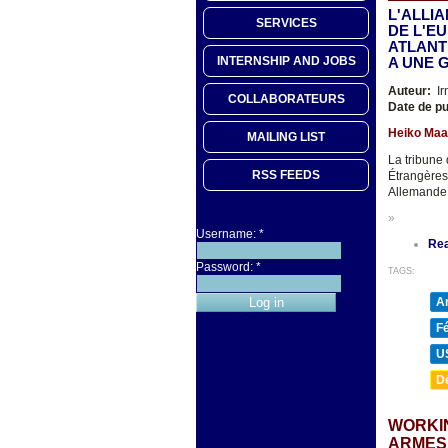
L'ALLI
SERVICES
DE L'E
ATLANT
INTERNSHIP AND JOBS
A UNE 
Auteur:
Ir
COLLABORATEURS
Date de pu
Heiko Maas 
MAILING LIST
La tribune 
RSS FEEDS
Étrangères
Allemande 
»
Username:
*
Re
Password:
*
TAGS:
A
F
U
D
WORKIN
ARMES