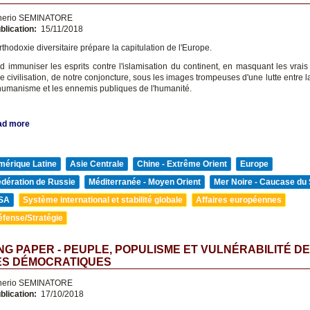
nerio SEMINATORE
blication:
15/11/2018
rthodoxie diversitaire prépare la capitulation de l'Europe.
nd immuniser les esprits contre l'islamisation du continent, en masquant les vrais
de civilisation, de notre conjoncture, sous les images trompeuses d'une lutte entre 
l'humanisme et les ennemis publiques de l'humanité.
ad more
mérique Latine
Asie Centrale
Chine - Extrême Orient
Europe
édération de Russie
Méditerranée - Moyen Orient
Mer Noire - Caucase du
SA
Système international et stabilité globale
Affaires européennes
éfense/Stratégie
G PAPER - PEUPLE, POPULISME ET VULNÉRABILITÉ D
ES DÉMOCRATIQUES
nerio SEMINATORE
blication:
17/10/2018