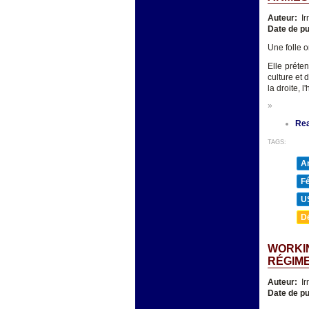
Auteur:
Ir
Date de pu
Une folle o
Elle préte
culture et 
la droite, 
»
Re
TAGS:
A
F
U
D
WORKIN
RÉGIM
Auteur:
Ir
Date de pu