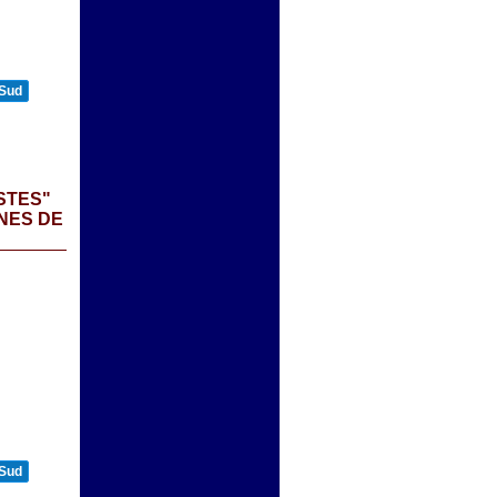
 Sud
STES"
NES DE
 Sud