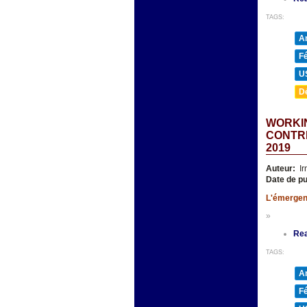
TAGS:
A
F
U
D
WORKI
CONTRE
2019
Auteur:
Ir
Date de pu
L'émergenc
»
Re
TAGS:
A
F