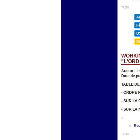
TAGS:
A
F
U
D
WORKIN
"L'ORD
Auteur:
Ir
Date de pu
TABLE DE
- ORDRE 
- SUR LA
- SUR LA
»
Re
TAGS: