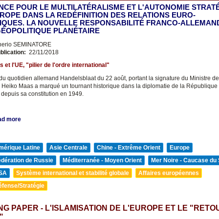
ANCE POUR LE MULTILATÉRALISME ET L'AUTONOMIE STRAT
UROPE DANS LA REDÉFINITION DES RELATIONS EURO-
IQUES. LA NOUVELLE RESPONSABILITÉ FRANCO-ALLEMAN
GÉOPOLITIQUE PLANÉTAIRE
nerio SEMINATORE
blication:
22/11/2018
et l'UE, "pilier de l'ordre international"
du quotidien allemand Handelsblaat du 22 août, portant la signature du Ministre de
 Heiko Maas a marqué un tournant historique dans la diplomatie de la République
depuis sa constitution en 1949.
ad more
mérique Latine
Asie Centrale
Chine - Extrême Orient
Europe
édération de Russie
Méditerranée - Moyen Orient
Mer Noire - Caucase du
SA
Système international et stabilité globale
Affaires européennes
éfense/Stratégie
G PAPER - L'ISLAMISATION DE L'EUROPE ET LE "RETO
"