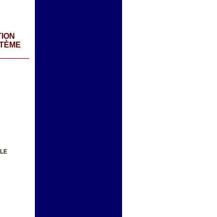
TION
STÈME
ALE