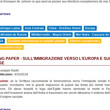
est d'essayer de prévoir ce que peut se passer aux élections européennes de mai 
ad more
mérique Latine
Asie Centrale
Chine - Extrême Orient
Europe
édération de Russie
Méditerranée - Moyen Orient
Mer Noire - Caucase du
SA
Système international et stabilité globale
Affaires européennes
éfense/Stratégie
G PAPER - SULL’IMMIGRAZIONE VERSO L’EUROPA E S
SE
useppe Nastri
blication:
6/10/2018
azione
:
se la Scrittura raccomanda la benevolenza verso l’immigrato isolato 
sraele, ricordiamo che le grandi migrazioni di popoli dai tempi più remoti h
rrore. Gli stessi Israeliti in fuga dall’Egitto hanno seminato la morte in Pa
 dell’invasione ariana dell’India si trascinano nei secoli attraverso il sistema del
’origine razziale.
ad more