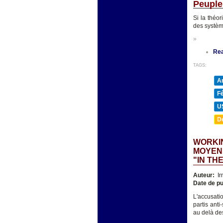
Peuple
Si la théo
des systèm
»
Re
TAGS:
A
F
U
D
WORKIN
MOYENN
"IN TH
Auteur:
Ir
Date de pu
L'accusatio
partis ant
au delà des