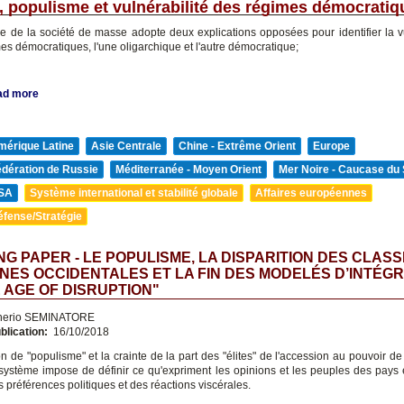
, populisme et vulnérabilité des régimes démocratiq
rie de la société de masse adopte deux explications opposées pour identifier la vu
es démocratiques, l'une oligarchique et l'autre démocratique;
ad more
mérique Latine
Asie Centrale
Chine - Extrême Orient
Europe
édération de Russie
Méditerranée - Moyen Orient
Mer Noire - Caucase du
SA
Système international et stabilité globale
Affaires européennes
éfense/Stratégie
G PAPER - LE POPULISME, LA DISPARITION DES CLAS
ES OCCIDENTALES ET LA FIN DES MODELÉS D’INTÉG
E AGE OF DISRUPTION"
nerio SEMINATORE
blication:
16/10/2018
n de "populisme" et la crainte de la part des "élites" de l'accession au pouvoir de
i-système impose de définir ce qu'expriment les opinions et les peuples des pays
 préférences politiques et des réactions viscérales.