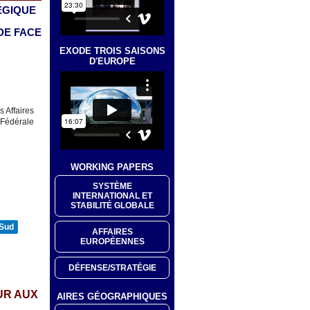
ÉGIQUE
DE FACE
EXODE TROIS SAISONS
D'EUROPE
s Affaires
 Fédérale
WORKING PAPERS
SYSTÈME
INTERNATIONAL ET
STABILITÉ GLOBALE
 Sud
AFFAIRES
EUROPÉENNES
DÉFENSE/STRATÉGIE
UR AUX
AIRES GÉOGRAPHIQUES