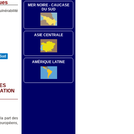
ues
MER NOIRE - CAUCASE
DU SUD
lnérabilité
ASIE CENTRALE
 Sud
AMÉRIQUE LATINE
SES
RATION
 la part des
 européens,