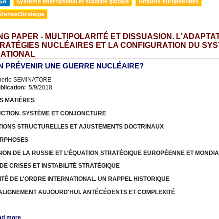
SA
Système international et stabilité globale
Affaires européennes
éfense/Stratégie
G PAPER - MULTIPOLARITÉ ET DISSUASION. L'ADAPTA
RATÉGIES NUCLÉAIRES ET LA CONFIGURATION DU SY
NATIONAL
N PRÉVENIR UNE GUERRE NUCLÉAIRE?
nerio SEMINATORE
blication:
5/9/2018
S MATIÈRES
UCTION. SYSTÈME ET CONJONCTURE
TIONS STRUCTURELLES ET AJUSTEMENTS DOCTRINAUX
ORPHOSES
USION DE LA RUSSIE ET L’ÉQUATION STRATÉGIQUE EUROPÉENNE ET MONDI
 DE CRISES ET INSTABILITÉ STRATÉGIQUE
ITÉ DE L'ORDRE INTERNATIONAL. UN RAPPEL HISTORIQUE
-ALIGNEMENT AUJOURD'HUI. ANTÉCÉDENTS ET COMPLEXITÉ
ad more