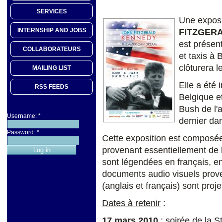
SERVICES
Une exposit
INTERNSHIP AND JOBS
FITZGER
est présen
COLLABORATEURS
et taxis à 
clôturera 
MAILING LIST
Elle a été 
RSS FEEDS
Belgique e
Bush de l'a
Username:
*
dernier da
Password:
*
Cette exposition est composé
provenant essentiellement de 
sont légendées en français, en
documents audio visuels prove
(anglais et français) sont proje
Dates à retenir
:
17 mars 2010
: soirée de la 