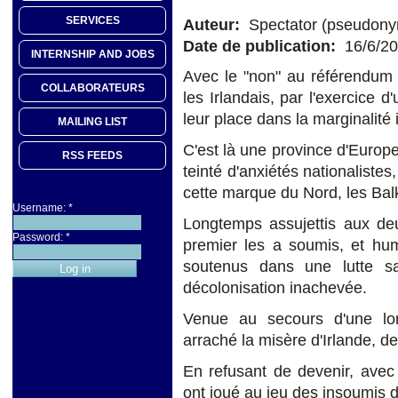
SERVICES
Auteur:
Spectator (pseudon
Date de publication:
16/6/2
INTERNSHIP AND JOBS
Avec le "non" au référendum s
COLLABORATEURS
les Irlandais, par l'exercice d
leur place dans la marginalité 
MAILING LIST
C'est là une province d'Europe
RSS FEEDS
teinté d'anxiétés nationalistes
cette marque du Nord, les Bal
Username:
*
Longtemps assujettis aux deu
Password:
*
premier les a soumis, et hum
soutenus dans une lutte sa
décolonisation inachevée.
Venue au secours d'une lon
arraché la misère d'Irlande, d
En refusant de devenir, avec 
ont joué au jeu des insoumis d