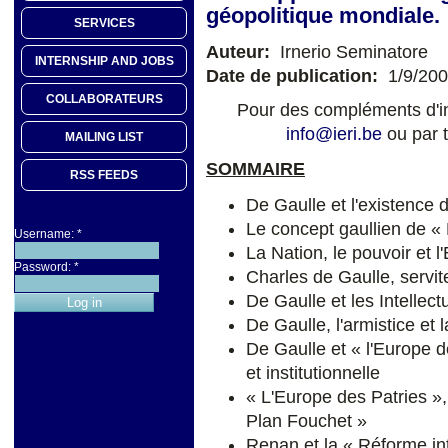
géopolitique mondiale.
SERVICES
Auteur:
Irnerio Seminatore
INTERNSHIP AND JOBS
Date de publication:
1/9/20
COLLABORATEURS
Pour des compléments d'in
info@ieri.be
ou par t
MAILING LIST
SOMMAIRE
RSS FEEDS
De Gaulle et l'existence 
Le concept gaullien de «
Username:
*
La Nation, le pouvoir et l
Password:
*
Charles de Gaulle, servite
De Gaulle et les Intellect
De Gaulle, l'armistice e
De Gaulle et « l'Europe d
et institutionnelle
« L'Europe des Patries »,
Plan Fouchet »
Renan et la « Réforme int