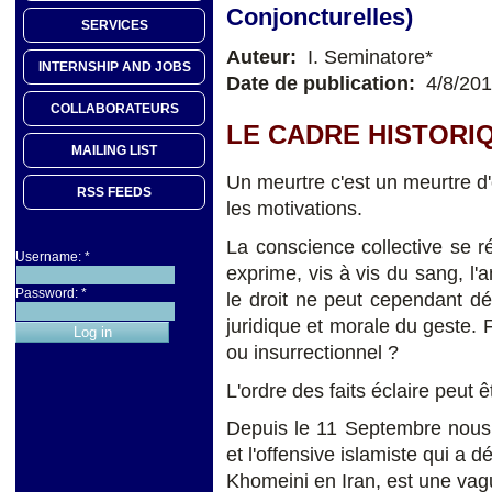
Conjoncturelles)
SERVICES
Auteur:
I. Seminatore*
INTERNSHIP AND JOBS
Date de publication:
4/8/20
COLLABORATEURS
LE CADRE HISTORIQ
MAILING LIST
Un meurtre c'est un meurtre d'o
RSS FEEDS
les motivations.
La conscience collective se r
Username:
*
exprime, vis à vis du sang, 
Password:
*
le droit ne peut cependant déc
juridique et morale du geste. F
ou insurrectionnel ?
L'ordre des faits éclaire peut ê
Depuis le 11 Septembre nous 
et l'offensive islamiste qui a 
Khomeini en Iran, est une vagu