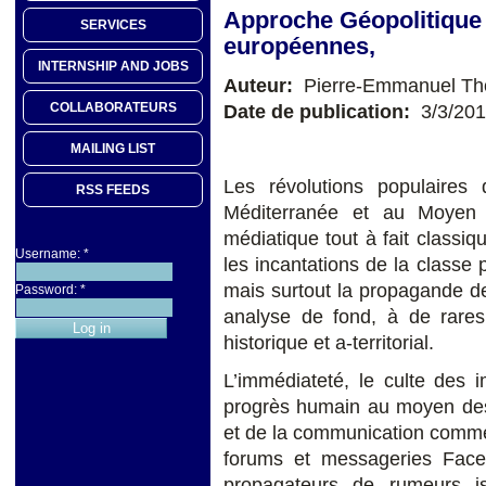
Approche Géopolitique 
SERVICES
européennes,
INTERNSHIP AND JOBS
Auteur:
Pierre-Emmanuel Thom
COLLABORATEURS
Date de publication:
3/3/20
MAILING LIST
Les révolutions populaire
RSS FEEDS
Méditerranée et au Moyen 
médiatique tout à fait classiq
Username:
*
les incantations de la classe p
mais surtout la propagande d
Password:
*
analyse de fond, à de rares
historique et a-territorial.
L’immédiateté, le culte des 
progrès humain au moyen des 
et de la communication comme 
forums et messageries Face
propagateurs de rumeurs is