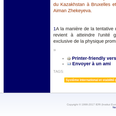
du Kazakhstan à Bruxelles e
Aiman Zhekeyeva.
1
A la manière de la tentativ
revient à atteindre l'unité 
exclusive de la physique prom
»
Printer-friendly ver
Envoyer à un ami
TAGS:
Système international et stabilité 
Copyright © 1998-2017 IERI (Institut Eur
Ne