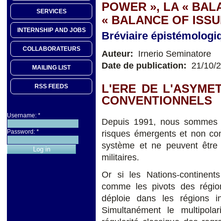
POWER », LA « BAL
SERVICES
« BALANCE OF ISSU
INTERNSHIP AND JOBS
Bréviaire épistémologi
COLLABORATEURS
Auteur:
Irnerio Seminatore
Date de publication:
21/10/
MAILING LIST
L'ERE DE L'ASYME
RSS FEEDS
CONVENTIONNELS
Username:
*
Depuis 1991, nous sommes en
Password:
*
risques émergents et non co
système et ne peuvent être 
militaires.
Or si les Nations-continents
comme les pivots des régions
déploie dans les régions in
Simultanément le multipol