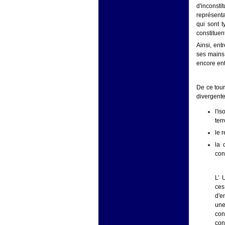
d'inconsti
représenta
qui sont 
constituen
Ainsi, ent
ses mains 
encore entr
De ce tour
divergente
l'i
ter
le 
la 
con
L’ 
ces
d'e
une
con
con