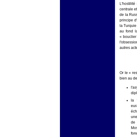
L'hostili
centrale e
de la Russ
principe d
la Turquie
au fond l
« bouclier
l'obsessi
autres act
Or le « re
bien au de
l'a
dip
la 
eur
éch
une
de 
Mos
fon