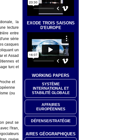
ionale, la
EXODE TROIS SAISONS
D'EUROPE
une lecture
rière entre
d'une série
des casques
mpliquant un
har el Assad
étiennes et
sage turc et
WORKING PAPERS
Proche et
SYSTÈME
uropéenne
INTERNATIONAL ET
STABILITÉ GLOBALE
nisme (ou
AFFAIRES
EUROPÉENNES
DÉFENSE/STRATÉGIE
ion peut se
vec l'Iran,
AIRES GÉOGRAPHIQUES
égociateurs
Iran, ravive