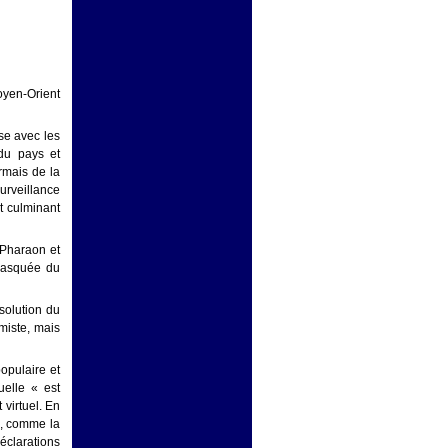
oyen-Orient
sse avec les
 du pays et
ormais de la
surveillance
nt culminant
 Pharaon et
 masquée du
solution du
amiste, mais
opulaire et
uelle « est
 virtuel. En
s, comme la
clarations