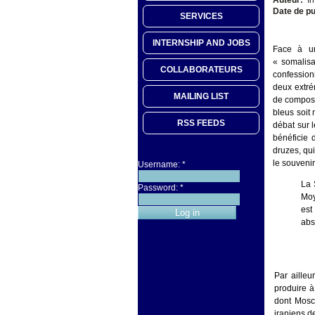
Date de pu
SERVICES
INTERNSHIP AND JOBS
Face à un
« somalisa
COLLABORATEURS
confession
deux extré
MAILING LIST
de composa
bleus soit 
RSS FEEDS
débat sur l
bénéficie 
druzes, qui
le souvenir
Username:
*
La 
Password:
*
Moy
est
abs
Par ailleu
produire à
dont Mosco
iraniens de