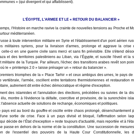
ommunes » (qui divergent et qui affaiblissent).
L'ÉGYPTE, L'ARMEE ET LE « RETOUR DU BALANCIER »
mps, l'Histoire en marche ravive la crainte de nouvelles tensions au Proche et M
urtour méditerranéen.
é russe à toute intervention militaire en Syrie et l'établissement d'un pont aérien ru
s militaires syriens, pour la livraison d'armes, prolonge et aggrave la crise
 celle-ci en une guerre civile sans merci et sans fin prévisible. Elle s'étend dés
za et des territoires palestiniens au Liban, via l’Égypte, et suscite l'éveil et la 
et militaire de la Turquie. Par ailleurs, l'échec des transitions arabes revêt son poi
où le « printemps 2.0 » laisse présager un « retour du balancier ».
premiers triomphes de la « Place Tarhir » et ceux ambigus des urnes, le pays de
 vertébrale, l'armée, oscillent entre tentations thermidoriennes et restauration
itaire, autrement dit entre échec démocratique et régime d'exception.
ent des islamistes et l'annulation des élections, précédées ou suivies de la dis
élu, montre à l'évidence la défaite, coercitive et provisoire, de la surenchère isl
l'absence actuelle de solutions de rechange, économiques et politiques.
le pays est au bord du gouffre et oscille entre chaos prolongé, désenchantement p
d'une sortie de crise. Face à un pays divisé et bloqué, l'affirmation selon laq
ui décide de l’État d'exception » reste toujours d'actualité, mais reportée et à l'état
t se passe en dehors de la norme et de la constitution. Une succession de mesure
on de l'essentiel des pouvoirs de la Haute Cour Constitutionnelle, les dé