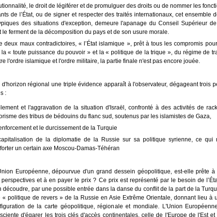
tutionnalité, le droit de légiférer et de promulguer des droits ou de nommer les fonct
nts de l’État, ou de signer et respecter des traités internationaux, cet ensemble 
typiques des situations d'exception, demeure l'apanage du Conseil Supérieur de
t le ferment de la décomposition du pays et de son usure morale.
re deux maux contradictoires, « l’État islamique », prêt à tous les compromis pour
la « toute puissance du pouvoir » et la « politique de la trique », du régime de tr
e l'ordre islamique et l'ordre militaire, la partie finale n'est pas encore jouée.
 d'horizon régional une triple évidence apparaît à l'observateur, dégageant trois 
s :
solement et l'aggravation de la situation d'Israël, confronté à des activités de rac
rorisme des tribus de bédouins du flanc sud, soutenus par les islamistes de Gaza,
renforcement et le durcissement de la Turquie
capitalisation de la diplomatie de la Russie sur sa politique syrienne, ce qui 
forter un certain axe Moscou-Damas-Téhéran
Union Européenne, dépourvue d'un grand dessein géopolitique, est-elle prête à
 perspectives et à en payer le prix ? Ce prix est représenté par le besoin de l’Ét
n découdre, par une possible entrée dans la danse du conflit de la part de la Turqui
 « politique de revers » de la Russie en Asie Extrême Orientale, donnant lieu à 
figuration de la carte géopolitique, régionale et mondiale. L'Union Européenne
sciente d'égarer les trois clés d'accès continentales, celle de l'Europe de l'Est et