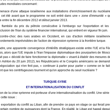
tudes mondiales concernant :
menace d'une attaque israélienne aux installations d'enrichissement du nucléaire 
 cet été avant que le programme ne soit entré dans une « zone d'immunité » q
ue entre la fin décembre 2012 et début janvier 2013.
 flambée du prix du pétrole consécutive à l'embargo sur l'exportation et le
xclusion de l'Iran du système financier international, qui entrent en vigueur fin juin.
contre-choc des rues arabes en Occident, en cas d'action militaire israélien
ordements imprévisibles de l'action de répression syrienne à la frontière turque.
dre, une apparente convergence d'intérêts stratégiques existe entre l'UE et la Fé
is, alors que l'UE impute à l'Iran l'impasse diplomatique des pourparlers de Mosc
rait pas « décidé de faire fonctionner la diplomatie » visant à établir des mesures 
on Ashton du 20 juin 2012), les Républicains et le Congrès américains se demandent
égociation qui n'en finit pas, « continuer à parler pour parler » comme on le fait
nt que les centrifugeuses tournent et qu'on approche du seuil nucléaire ?
TURQUIE-SYRIE
ET INTERNATIONALISATION DU CONFLIT
on de la crise syrienne est porteuse d'une internationalisation du conflit. Une série
cette issue :
 exportation du conflit au Liban, afin de prendre ce pays en otage ce qui ferait pre
certain nombre de puissances dont la France. En réalité, le Liban est happé depui