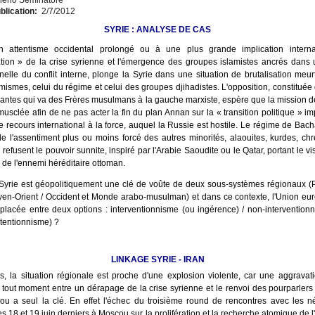
blication:
2/7/2012
SYRIE : ANALYSE DE CAS
 attentisme occidental prolongé ou à une plus grande implication internat
tion » de la crise syrienne et l'émergence des groupes islamistes ancrés dans 
nelle du conflit interne, plonge la Syrie dans une situation de brutalisation meurt
mismes, celui du régime et celui des groupes djihadistes. L'opposition, constituée 
ntes qui va des Frères musulmans à la gauche marxiste, espère que la mission 
musclée afin de ne pas acter la fin du plan Annan sur la « transition politique » i
e recours international à la force, auquel la Russie est hostile. Le régime de Bac
de l'assentiment plus ou moins forcé des autres minorités, alaouites, kurdes, chr
 refusent le pouvoir sunnite, inspiré par l'Arabie Saoudite ou le Qatar, portant le vi
 de l'ennemi héréditaire ottoman.
Syrie est géopolitiquement une clé de voûte de deux sous-systèmes régionaux (
en-Orient / Occident et Monde arabo-musulman) et dans ce contexte, l'Union e
 placée entre deux options : interventionnisme (ou ingérence) / non-intervention
tentionnisme) ?
LINKAGE SYRIE - IRAN
rs, la situation régionale est proche d'une explosion violente, car une aggravat
 tout moment entre un dérapage de la crise syrienne et le renvoi des pourparlers a
u a seul la clé. En effet l'échec du troisième round de rencontres avec les n
s 18 et 19 juin derniers à Moscou sur la prolifération et la recherche atomique de l'