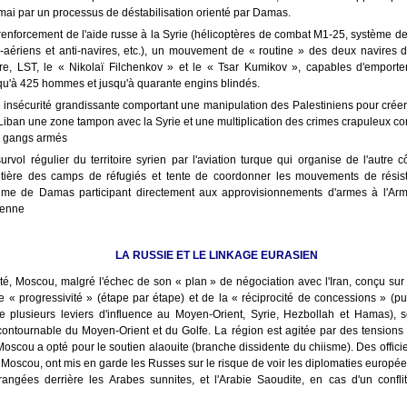
mai par un processus de déstabilisation orienté par Damas.
renforcement de l'aide russe à la Syrie (hélicoptères de combat M1-25, système de
i-aériens et anti-navires, etc.), un mouvement de « routine » des deux navires 
re, LST, le « Nikolaï Filchenkov » et le « Tsar Kumikov », capables d'emport
qu'à 425 hommes et jusqu'à quarante engins blindés.
 insécurité grandissante comportant une manipulation des Palestiniens pour crée
Liban une zone tampon avec la Syrie et une multiplication des crimes crapuleux c
 gangs armés
survol régulier du territoire syrien par l'aviation turque qui organise de l'autre c
ntière des camps de réfugiés et tente de coordonner les mouvements de résis
ime de Damas participant directement aux approvisionnements d'armes à l'Arm
ienne
LA RUSSIE ET LE LINKAGE EURASIEN
é, Moscou, malgré l'échec de son « plan » de négociation avec l'Iran, conçu sur
e « progressivité » (étape par étape) et de la « réciprocité de concessions » (pui
e plusieurs leviers d'influence au Moyen-Orient, Syrie, Hezbollah et Hamas), 
ncontournable du Moyen-Orient et du Golfe. La région est agitée par des tensions 
 Moscou a opté pour le soutien alaouite (branche dissidente du chiisme). Des officie
à Moscou, ont mis en garde les Russes sur le risque de voir les diplomaties europé
 rangées derrière les Arabes sunnites, et l'Arabie Saoudite, en cas d'un confli