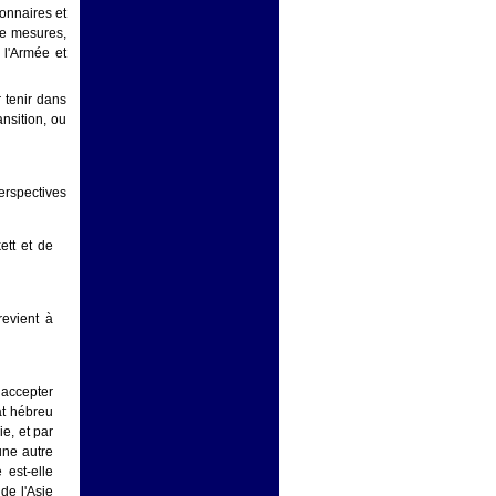
ionnaires et
de mesures,
 l'Armée et
 tenir dans
ansition, ou
perspectives
kett et de
revient à
 accepter
at hébreu
e, et par
une autre
 est-elle
 de l'Asie