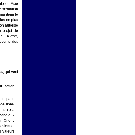
nte en Asie
de médiation
maintenir le
plus en plus
on autorise
 projet de
. En effet,
écurité des
es, qui vont
ilisation
n espace
de libre-
Arménie a
 mondiaux
-Orient.
rasienne,
s valeurs