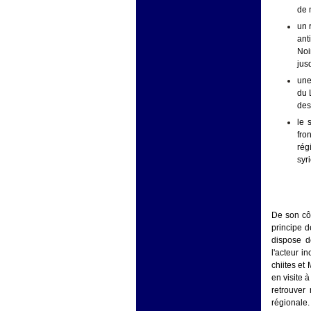
de 
un 
ant
Noi
jus
une
du 
des
le 
fro
rég
syr
De son côt
principe d
dispose d
l'acteur i
chiites et
en visite 
retrouver
régionale.