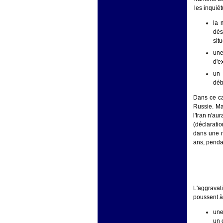
les inquié
la 
dès
sit
une
d'e
un 
déb
Dans ce ca
Russie. Ma
l'Iran n'au
(déclarati
dans une n
ans, penda
L'aggravati
poussent à 
une
un 