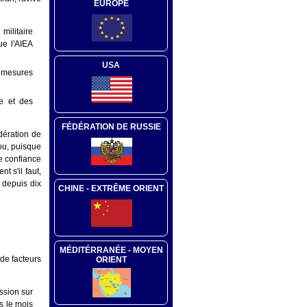
EUROPE
militaire
ue l'AIEA
USA
s mesures
ne et des
FÉDÉRATION DE RUSSIE
dération de
ou, puisque
de confiance
 s'il faut,
 depuis dix
CHINE - EXTRÊME ORIENT
MÉDITÉRRANÉE - MOYEN
 de facteurs
ORIENT
ssion sur
s le mois