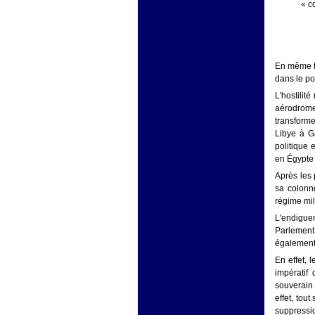
« c
En même te
dans le po
L'hostilit
aérodrome
transforme
Libye à Ga
politique 
en Égypte 
Après les 
sa colonne
régime mil
L'endiguem
Parlement 
également 
En effet, 
impératif 
souverain q
effet, tou
suppressi