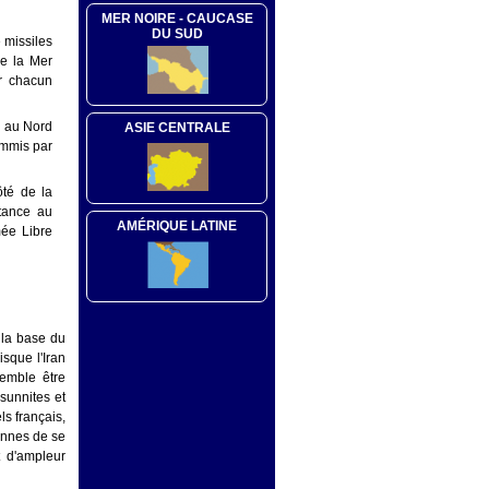
MER NOIRE - CAUCASE
DU SUD
 missiles
de la Mer
er chacun
r au Nord
ASIE CENTRALE
ommis par
ôté de la
tance au
AMÉRIQUE LATINE
ée Libre
 la base du
sque l'Iran
semble être
sunnites et
ls français,
ennes de se
t d'ampleur