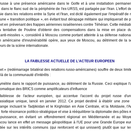
té russe à une présence américaine dans le Golfe et à une installation permane
t dans le flanc sud de la périphérie de l'ex-URSS, est partagée par l'Iran. L'effort 
ie dans les relations entre la Syrie et l'Iran, est dicté également par l'impératif de 
'une « transition politique », en évitant tout dérapage militaire qui impliquerait de 
 et en prévenant des frappes aériennes israéliennes contre Téhéran. Cette médiati
a tentative de Poutine d'obtenir des compensations dans la mise en place du
 anti-missiles », considéré à Moscou comme portant atteinte à sa défense nationale
on américaine d'invulnérabilité opère, aux yeux de Moscou, au détriment de la s
eurs de la scène internationale.
LA FAIBLESSE ACTUELLE DE L'ACTEUR EUROPEEN
set » (redémarrage bilatéral des relations russo-américaines) souffre de deux limit
là de la communauté d'intérêts :
symétrie dans le rapport de puissance, au détriment de la Russie. Ceci explique l'ut
lomatique des BRICS comme amplificateurs d'influence
faiblesse de l'acteur européen, qui accentue l'accent du projet russe d'u
asiatique unique, lancé en janvier 2012. Ce projet destiné à établir une zone 
ange incluant le Tadjikistan et le Kirghistan en Asie Centrale, et la Moldavie, l'
 forte résonance politico-stratégique et vise à rééquilibrer la diplomatie des pôles
puissance, en évitant un effondrement régional en Méditerranée et au Moyen
cou lance en effet un message géopolitique à l'UE pour une Grande Europe eu
dée sur les intérêts communs (qui renforcent et qui unissent) plutôt que sur le