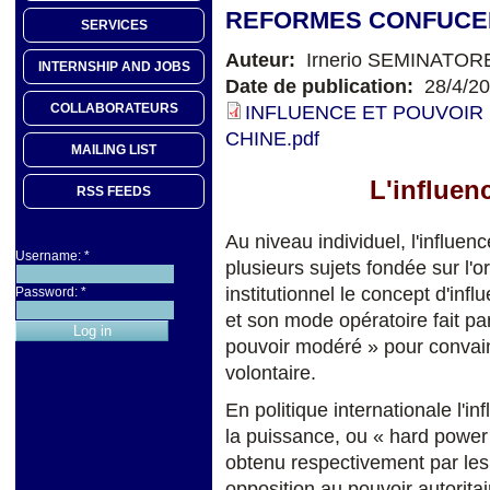
REFORMES CONFUCEE
SERVICES
Auteur:
Irnerio SEMINATOR
INTERNSHIP AND JOBS
Date de publication:
28/4/2
COLLABORATEURS
INFLUENCE ET POUVOIR
CHINE.pdf
MAILING LIST
L'influen
RSS FEEDS
Au niveau individuel, l'influen
Username:
*
plusieurs sujets fondée sur l'o
institutionnel le concept d'inf
Password:
*
et son mode opératoire fait par
pouvoir modéré » pour convain
volontaire.
En politique internationale l'i
la puissance, ou « hard power 
obtenu respectivement par les
opposition au pouvoir autoritai